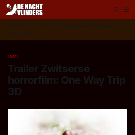
Volg ons op:
📣
RSS
📰
Google News
🦋
Bluesky
✉️
Nieuwsbrief
FILMS
Trailer Zwitserse
horrorfilm: One Way Trip
3D