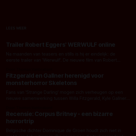
LEES MEER
Trailer Robert Eggers' WERWULF online
Na maanden van teasers en stills is hij er eindelijk: de
eerste trailer van 'Werwulf'. De nieuwe film van Robert
Eggers toont - zoals we van hem kennen - een rauwe en
Door Thomas Vanbrabant
kille stijl vol folklore en mythe. Het topic deze keer is (kon
Fitzgerald en Gallner herenigd voor
het het al raden?)... de weerwolf. Kijk je mee?
monsterhorror Skeletons
Fans van 'Strange Darling' mogen zich verheugen op een
nieuwe samenwerking tussen Willa Fitzgerald, Kyle Gallner
en regisseur J.T. Mollner. Binnenkort zijn ze te zien in
Door Thomas Vanbrabant
'Skeletons', een nieuwe creature feature waarvoor de
Recensie: Corpus Britney - een bizarre
opnames zijn gestart in Australië.
horrortrip
Belgische dichter Dominique de Groen houdt zich niet in