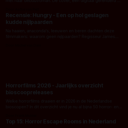
met haar debuutroman. De cover, een digitaal gerenderd en
bizar muterend lichaam tegen een pastelroze- en blauwe
Door Aafke van Pelt
achtergrond, belooft iets kleurrijks maar onheilspellends,
Recensie: Hungry - Een op hol geslagen
iets ongrijpbaars. En dat maakt De Groen met ieder woord
kudde nijlpaarden
waar.
Na haaien, anaconda's, leeuwen en beren dachten deze
filmmakers: waarom geen nijlpaarden? Regisseur James
Nunn doet het gewoon en aan ons om te oordelen of dat
Door Michel van Dam
goed uitpakt met Hungry of niet.
Horrorfilms 2026 - Jaarlijks overzicht
bioscoopreleases
Welke horrorfilms draaien er in 2026 in de Nederlandse
bioscopen? In dit overzicht vind je nu al bijna 50 horror- en
aanverwante films.
Door Frank Mulder
Top 15: Horror Escape Rooms in Nederland