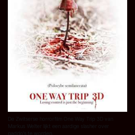
De Zwitserse horrorfilm One Way Trip 3D van
Markus Welter lijkt een aardige slasher over
paddo's te worden.