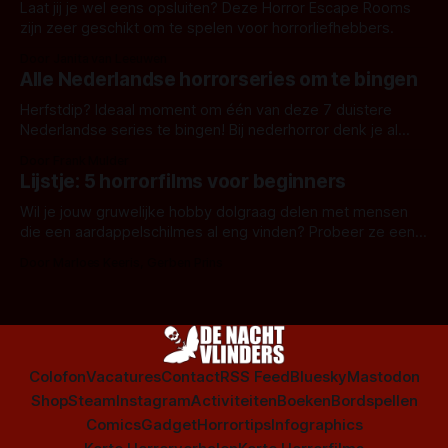
Laat jij je wel eens opsluiten? Deze Horror Escape Rooms
zijn zeer geschikt om te spelen voor horrorliefhebbers.
Door Janita van Leeuwen
Alle Nederlandse horrorseries om te bingen
Herfstdip? Ideaal moment om één van deze 7 duistere
Nederlandse series te bingen! Bij nederhorror denk je al
snel aan horrorfilms, waarschijnlijk specifiek aan De Lift,
Door Frank Mulder
Amsterdamned of The Johnsons. Maar Nederlandse horror
Lijstje: 5 horrorfilms voor beginners
is niet beperkt tot films. Hier een aantal Nederlandse tv-
series uit het duistere of horrorgenre. Als
Wil je jouw gruwelijke hobby dolgraag delen met mensen
die een aardappelschilmes al eng vinden? Probeer ze eens
op te warmen met een instapmodel horrorfilm.
Door Marloes Keeris, Gerben Prins
Colofon
Vacatures
Contact
RSS Feed
Bluesky
Mastodon
Shop
Steam
Instagram
Activiteiten
Boeken
Bordspellen
Comics
Gadget
Horrortips
Infographics