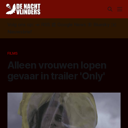
Volg ons op:
📣
RSS
📰
Google News
🦋
Bluesky
✉️
Nieuwsbrief
FILMS
Alleen vrouwen lopen
gevaar in trailer 'Only'