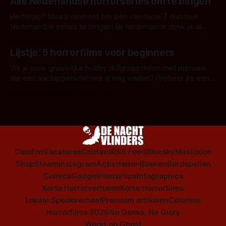
Alle Nederlandse horrorseries om te bingen
Herfstdip? Ideaal moment om één van deze 7 duistere
Nederlandse series te bingen! Bij nederhorror denk je al
snel aan horrorfilms, waarschijnlijk specifiek aan De Lift,
Door Frank Mulder
Amsterdamned of The Johnsons. Maar Nederlandse horror
Lijstje: 5 horrorfilms voor beginners
is niet beperkt tot films. Hier een aantal Nederlandse tv-
series uit het duistere of horrorgenre. Als
Wil je jouw gruwelijke hobby dolgraag delen met mensen
die een aardappelschilmes al eng vinden? Probeer ze eens
op te warmen met een instapmodel horrorfilm.
Door Marloes Keeris, Gerben Prins
Colofon
Vacatures
Contact
RSS Feed
Bluesky
Mastodon
Shop
Steam
Instagram
Activiteiten
Boeken
Bordspellen
Comics
Gadget
Horrortips
Infographics
Korte Horrorverhalen
Korte Horrorfilms
Lokaal Spookverhaal
Premium artikelen
Columns
Horrorfilms 2026
No Geeks, No Glory
Werkt op
Ghost