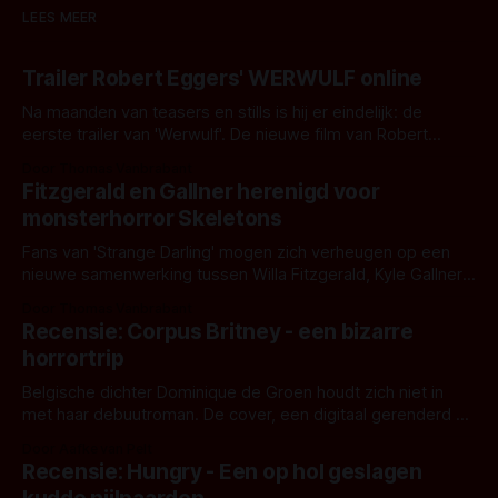
LEES MEER
Trailer Robert Eggers' WERWULF online
Na maanden van teasers en stills is hij er eindelijk: de
eerste trailer van 'Werwulf'. De nieuwe film van Robert
Eggers toont - zoals we van hem kennen - een rauwe en
Door Thomas Vanbrabant
kille stijl vol folklore en mythe. Het topic deze keer is (kon
Fitzgerald en Gallner herenigd voor
het het al raden?)... de weerwolf. Kijk je mee?
monsterhorror Skeletons
Fans van 'Strange Darling' mogen zich verheugen op een
nieuwe samenwerking tussen Willa Fitzgerald, Kyle Gallner
en regisseur J.T. Mollner. Binnenkort zijn ze te zien in
Door Thomas Vanbrabant
'Skeletons', een nieuwe creature feature waarvoor de
Recensie: Corpus Britney - een bizarre
opnames zijn gestart in Australië.
horrortrip
Belgische dichter Dominique de Groen houdt zich niet in
met haar debuutroman. De cover, een digitaal gerenderd en
bizar muterend lichaam tegen een pastelroze- en blauwe
Door Aafke van Pelt
achtergrond, belooft iets kleurrijks maar onheilspellends,
Recensie: Hungry - Een op hol geslagen
iets ongrijpbaars. En dat maakt De Groen met ieder woord