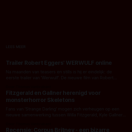
LEES MEER
Trailer Robert Eggers' WERWULF online
Na maanden van teasers en stills is hij er eindelijk: de
eerste trailer van 'Werwulf'. De nieuwe film van Robert
Eggers toont - zoals we van hem kennen - een rauwe en
Door Thomas Vanbrabant
kille stijl vol folklore en mythe. Het topic deze keer is (kon
Fitzgerald en Gallner herenigd voor
het het al raden?)... de weerwolf. Kijk je mee?
monsterhorror Skeletons
Fans van 'Strange Darling' mogen zich verheugen op een
nieuwe samenwerking tussen Willa Fitzgerald, Kyle Gallner
en regisseur J.T. Mollner. Binnenkort zijn ze te zien in
Door Thomas Vanbrabant
'Skeletons', een nieuwe creature feature waarvoor de
Recensie: Corpus Britney - een bizarre