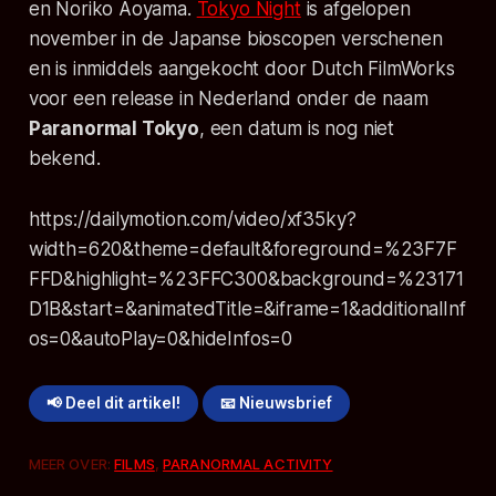
en Noriko Aoyama.
Tokyo Night
is afgelopen
november in de Japanse bioscopen verschenen
en is inmiddels aangekocht door Dutch FilmWorks
voor een release in Nederland onder de naam
Paranormal Tokyo
, een datum is nog niet
bekend.
https://dailymotion.com/video/xf35ky?
width=620&theme=default&foreground=%23F7F
FFD&highlight=%23FFC300&background=%23171
D1B&start=&animatedTitle=&iframe=1&additionalInf
os=0&autoPlay=0&hideInfos=0
📢 Deel dit artikel!
📧 Nieuwsbrief
MEER OVER:
FILMS
,
PARANORMAL ACTIVITY