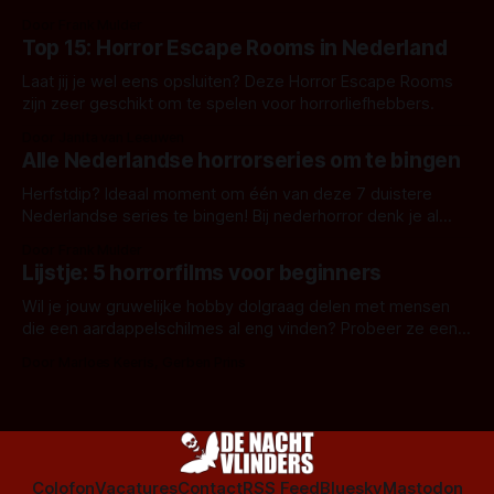
aanverwante films.
Door Frank Mulder
Top 15: Horror Escape Rooms in Nederland
Laat jij je wel eens opsluiten? Deze Horror Escape Rooms
zijn zeer geschikt om te spelen voor horrorliefhebbers.
Door Janita van Leeuwen
Alle Nederlandse horrorseries om te bingen
Herfstdip? Ideaal moment om één van deze 7 duistere
Nederlandse series te bingen! Bij nederhorror denk je al
snel aan horrorfilms, waarschijnlijk specifiek aan De Lift,
Door Frank Mulder
Amsterdamned of The Johnsons. Maar Nederlandse horror
Lijstje: 5 horrorfilms voor beginners
is niet beperkt tot films. Hier een aantal Nederlandse tv-
series uit het duistere of horrorgenre. Als
Wil je jouw gruwelijke hobby dolgraag delen met mensen
die een aardappelschilmes al eng vinden? Probeer ze eens
op te warmen met een instapmodel horrorfilm.
Door Marloes Keeris, Gerben Prins
Colofon
Vacatures
Contact
RSS Feed
Bluesky
Mastodon