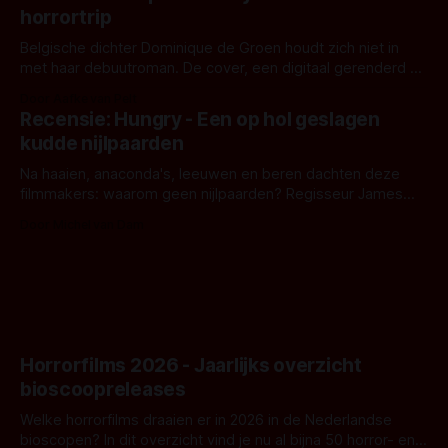
opnames zijn gestart in Australië.
horrortrip
Belgische dichter Dominique de Groen houdt zich niet in
met haar debuutroman. De cover, een digitaal gerenderd en
bizar muterend lichaam tegen een pastelroze- en blauwe
Door Aafke van Pelt
achtergrond, belooft iets kleurrijks maar onheilspellends,
Recensie: Hungry - Een op hol geslagen
iets ongrijpbaars. En dat maakt De Groen met ieder woord
kudde nijlpaarden
waar.
Na haaien, anaconda's, leeuwen en beren dachten deze
filmmakers: waarom geen nijlpaarden? Regisseur James
Nunn doet het gewoon en aan ons om te oordelen of dat
Door Michel van Dam
goed uitpakt met Hungry of niet.
Horrorfilms 2026 - Jaarlijks overzicht
bioscoopreleases
Welke horrorfilms draaien er in 2026 in de Nederlandse
bioscopen? In dit overzicht vind je nu al bijna 50 horror- en