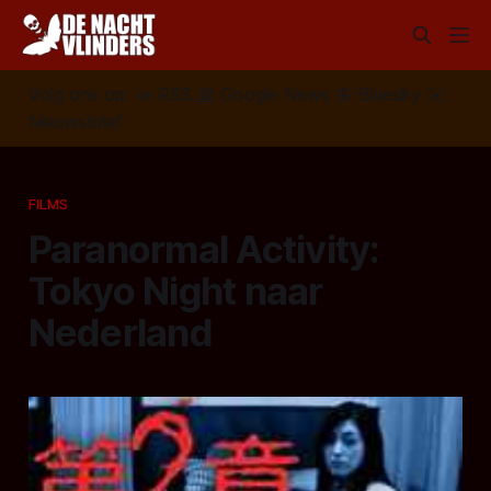
Volg ons op:
📣
RSS
📰
Google News
🦋
Bluesky
✉️
Nieuwsbrief
FILMS
Paranormal Activity:
Tokyo Night naar
Nederland