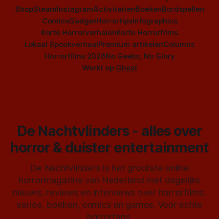
Shop
Steam
Instagram
Activiteiten
Boeken
Bordspellen
Comics
Gadget
Horrortips
Infographics
Korte Horrorverhalen
Korte Horrorfilms
Lokaal Spookverhaal
Premium artikelen
Columns
Horrorfilms 2026
No Geeks, No Glory
Werkt op
Ghost
De Nachtvlinders - alles over
horror & duister entertainment
De Nachtvlinders is het grootste online
horrormagazine van Nederland met dagelijks
nieuws, reviews en interviews over horrorfilms,
series, boeken, comics en games. Voor echte
horrorfans.