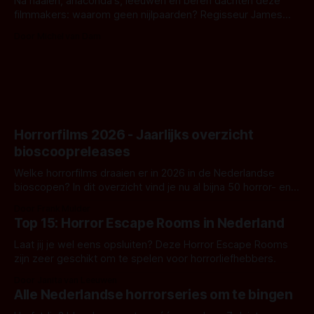
Na haaien, anaconda's, leeuwen en beren dachten deze
filmmakers: waarom geen nijlpaarden? Regisseur James
Nunn doet het gewoon en aan ons om te oordelen of dat
Door Michel van Dam
goed uitpakt met Hungry of niet.
Horrorfilms 2026 - Jaarlijks overzicht
bioscoopreleases
Welke horrorfilms draaien er in 2026 in de Nederlandse
bioscopen? In dit overzicht vind je nu al bijna 50 horror- en
aanverwante films.
Door Frank Mulder
Top 15: Horror Escape Rooms in Nederland
Laat jij je wel eens opsluiten? Deze Horror Escape Rooms
zijn zeer geschikt om te spelen voor horrorliefhebbers.
Door Janita van Leeuwen
Alle Nederlandse horrorseries om te bingen