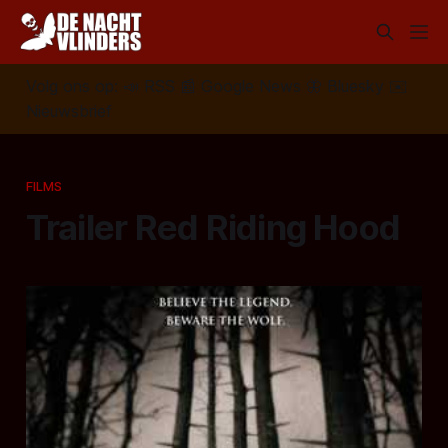
Volg ons op:
📣
RSS
📰
Google News
🦋
Bluesky
✉️
Nieuwsbrief
FILMS
Trailer Red Riding Hood