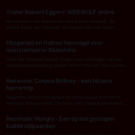
Trailer Robert Eggers' WERWULF online
Na maanden van teasers en stills is hij er eindelijk: de
eerste trailer van 'Werwulf'. De nieuwe film van Robert
Eggers toont - zoals we van hem kennen - een rauwe en
Door Thomas Vanbrabant
kille stijl vol folklore en mythe. Het topic deze keer is (kon
Fitzgerald en Gallner herenigd voor
het het al raden?)... de weerwolf. Kijk je mee?
monsterhorror Skeletons
Fans van 'Strange Darling' mogen zich verheugen op een
nieuwe samenwerking tussen Willa Fitzgerald, Kyle Gallner
en regisseur J.T. Mollner. Binnenkort zijn ze te zien in
Door Thomas Vanbrabant
'Skeletons', een nieuwe creature feature waarvoor de
Recensie: Corpus Britney - een bizarre
opnames zijn gestart in Australië.
horrortrip
Belgische dichter Dominique de Groen houdt zich niet in
met haar debuutroman. De cover, een digitaal gerenderd en
bizar muterend lichaam tegen een pastelroze- en blauwe
Door Aafke van Pelt
achtergrond, belooft iets kleurrijks maar onheilspellends,
Recensie: Hungry - Een op hol geslagen
iets ongrijpbaars. En dat maakt De Groen met ieder woord
kudde nijlpaarden
waar.