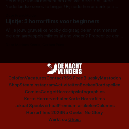
Herfstdip? Ideaal moment om één van deze 7 duistere
Nederlandse series te bingen! Bij nederhorror denk je al
snel aan horrorfilms, waarschijnlijk specifiek aan De Lift,
Door Frank Mulder
Amsterdamned of The Johnsons. Maar Nederlandse horror
Lijstje: 5 horrorfilms voor beginners
is niet beperkt tot films. Hier een aantal Nederlandse tv-
series uit het duistere of horrorgenre. Als
Wil je jouw gruwelijke hobby dolgraag delen met mensen
die een aardappelschilmes al eng vinden? Probeer ze eens
op te warmen met een instapmodel horrorfilm.
Door Marloes Keeris, Gerben Prins
Colofon
Vacatures
Contact
RSS Feed
Bluesky
Mastodon
Shop
Steam
Instagram
Activiteiten
Boeken
Bordspellen
Comics
Gadget
Horrortips
Infographics
Korte Horrorverhalen
Korte Horrorfilms
Lokaal Spookverhaal
Premium artikelen
Columns
Horrorfilms 2026
No Geeks, No Glory
Werkt op
Ghost