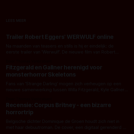
LEES MEER
Trailer Robert Eggers' WERWULF online
Na maanden van teasers en stills is hij er eindelijk: de
eerste trailer van 'Werwulf'. De nieuwe film van Robert
Eggers toont - zoals we van hem kennen - een rauwe en
Door Thomas Vanbrabant
kille stijl vol folklore en mythe. Het topic deze keer is (kon
Fitzgerald en Gallner herenigd voor
het het al raden?)... de weerwolf. Kijk je mee?
monsterhorror Skeletons
Fans van 'Strange Darling' mogen zich verheugen op een
nieuwe samenwerking tussen Willa Fitzgerald, Kyle Gallner
en regisseur J.T. Mollner. Binnenkort zijn ze te zien in
Door Thomas Vanbrabant
'Skeletons', een nieuwe creature feature waarvoor de
Recensie: Corpus Britney - een bizarre
opnames zijn gestart in Australië.
horrortrip
Belgische dichter Dominique de Groen houdt zich niet in
met haar debuutroman. De cover, een digitaal gerenderd en
bizar muterend lichaam tegen een pastelroze- en blauwe