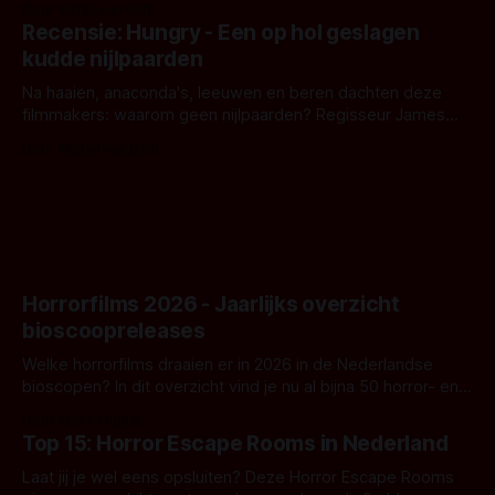
Door Aafke van Pelt
achtergrond, belooft iets kleurrijks maar onheilspellends,
Recensie: Hungry - Een op hol geslagen
iets ongrijpbaars. En dat maakt De Groen met ieder woord
kudde nijlpaarden
waar.
Na haaien, anaconda's, leeuwen en beren dachten deze
filmmakers: waarom geen nijlpaarden? Regisseur James
Nunn doet het gewoon en aan ons om te oordelen of dat
Door Michel van Dam
goed uitpakt met Hungry of niet.
Horrorfilms 2026 - Jaarlijks overzicht
bioscoopreleases
Welke horrorfilms draaien er in 2026 in de Nederlandse
bioscopen? In dit overzicht vind je nu al bijna 50 horror- en
aanverwante films.
Door Frank Mulder
Top 15: Horror Escape Rooms in Nederland
Laat jij je wel eens opsluiten? Deze Horror Escape Rooms