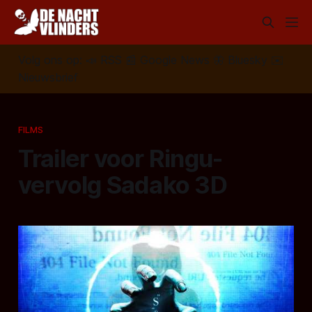
Volg ons op:
📣
RSS
📰
Google News
🦋
Bluesky
✉️
Nieuwsbrief
FILMS
Trailer voor Ringu-
vervolg Sadako 3D