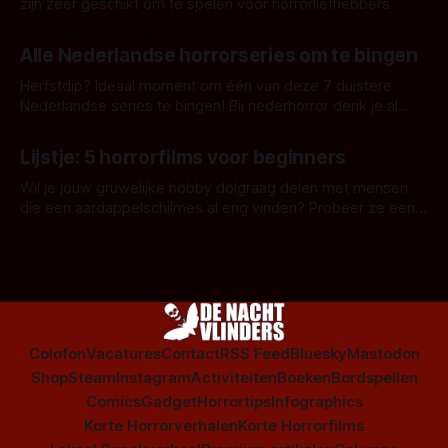
zijn zeer geschikt om te spelen voor horrorliefhebbers.
Door Janita van Leeuwen
Alle Nederlandse horrorseries om te bingen
Herfstdip? Ideaal moment om één van deze 7 duistere
Nederlandse series te bingen! Bij nederhorror denk je al
snel aan horrorfilms, waarschijnlijk specifiek aan De Lift,
Door Frank Mulder
Amsterdamned of The Johnsons. Maar Nederlandse horror
Lijstje: 5 horrorfilms voor beginners
is niet beperkt tot films. Hier een aantal Nederlandse tv-
series uit het duistere of horrorgenre. Als
Wil je jouw gruwelijke hobby dolgraag delen met mensen
die een aardappelschilmes al eng vinden? Probeer ze eens
op te warmen met een instapmodel horrorfilm.
Door Marloes Keeris, Gerben Prins
Colofon
Vacatures
Contact
RSS Feed
Bluesky
Mastodon
Shop
Steam
Instagram
Activiteiten
Boeken
Bordspellen
Comics
Gadget
Horrortips
Infographics
Korte Horrorverhalen
Korte Horrorfilms