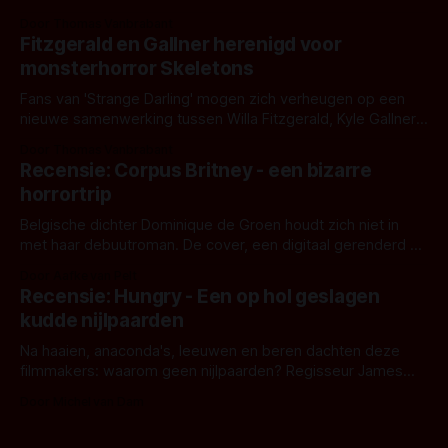
Eggers toont - zoals we van hem kennen - een rauwe en
Door Thomas Vanbrabant
kille stijl vol folklore en mythe. Het topic deze keer is (kon
Fitzgerald en Gallner herenigd voor
het het al raden?)... de weerwolf. Kijk je mee?
monsterhorror Skeletons
Fans van 'Strange Darling' mogen zich verheugen op een
nieuwe samenwerking tussen Willa Fitzgerald, Kyle Gallner
en regisseur J.T. Mollner. Binnenkort zijn ze te zien in
Door Thomas Vanbrabant
'Skeletons', een nieuwe creature feature waarvoor de
Recensie: Corpus Britney - een bizarre
opnames zijn gestart in Australië.
horrortrip
Belgische dichter Dominique de Groen houdt zich niet in
met haar debuutroman. De cover, een digitaal gerenderd en
bizar muterend lichaam tegen een pastelroze- en blauwe
Door Aafke van Pelt
achtergrond, belooft iets kleurrijks maar onheilspellends,
Recensie: Hungry - Een op hol geslagen
iets ongrijpbaars. En dat maakt De Groen met ieder woord
kudde nijlpaarden
waar.
Na haaien, anaconda's, leeuwen en beren dachten deze
filmmakers: waarom geen nijlpaarden? Regisseur James
Nunn doet het gewoon en aan ons om te oordelen of dat
Door Michel van Dam
goed uitpakt met Hungry of niet.