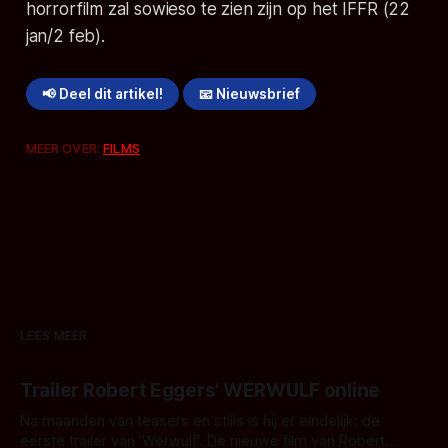
horrorfilm zal sowieso te zien zijn op het IFFR (22
jan/2 feb).
📢 Deel dit artikel!
📧 Nieuwsbrief
MEER OVER:
FILMS
LEES MEER
Trailer Robert Eggers' WERWULF online
Na maanden van teasers en stills is hij er eindelijk: de
eerste trailer van 'Werwulf'. De nieuwe film van Robert