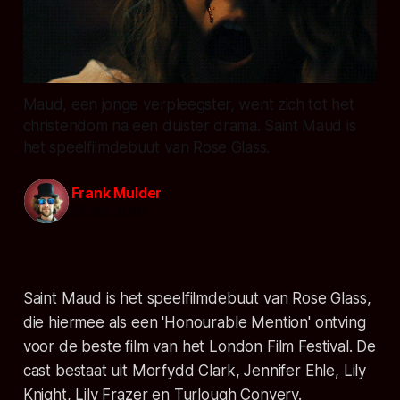
Maud, een jonge verpleegster, went zich tot het
christendom na een duister drama. Saint Maud is
het speelfilmdebuut van Rose Glass.
Frank Mulder
27 dec. 2019
Saint Maud
is het speelfilmdebuut van Rose Glass,
die hiermee als een 'Honourable Mention' ontving
voor de beste film van het London Film Festival. De
cast bestaat uit Morfydd Clark, Jennifer Ehle, Lily
Knight, Lily Frazer en Turlough Convery.