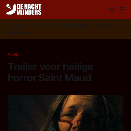
Volg ons op:
📣
RSS
📰
Google News
🦋
Bluesky
✉️
Nieuwsbrief
FILMS
Trailer voor heilige
horror Saint Maud