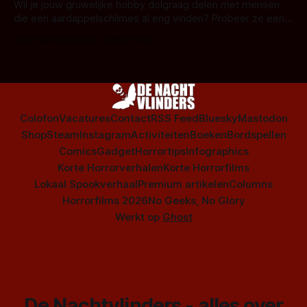
series uit het duistere of horrorgenre. Als
Wil je jouw gruwelijke hobby dolgraag delen met mensen
die een aardappelschilmes al eng vinden? Probeer ze eens
op te warmen met een instapmodel horrorfilm.
Door Marloes Keeris, Gerben Prins
Colofon
Vacatures
Contact
RSS Feed
Bluesky
Mastodon
Shop
Steam
Instagram
Activiteiten
Boeken
Bordspellen
Comics
Gadget
Horrortips
Infographics
Korte Horrorverhalen
Korte Horrorfilms
Lokaal Spookverhaal
Premium artikelen
Columns
Horrorfilms 2026
No Geeks, No Glory
Werkt op
Ghost
De Nachtvlinders - alles over