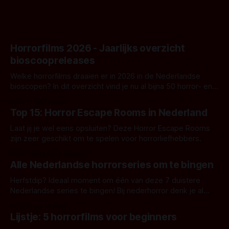
Horrorfilms 2026 - Jaarlijks overzicht
bioscoopreleases
Welke horrorfilms draaien er in 2026 in de Nederlandse
bioscopen? In dit overzicht vind je nu al bijna 50 horror- en
aanverwante films.
Door Frank Mulder
Top 15: Horror Escape Rooms in Nederland
Laat jij je wel eens opsluiten? Deze Horror Escape Rooms
zijn zeer geschikt om te spelen voor horrorliefhebbers.
Door Janita van Leeuwen
Alle Nederlandse horrorseries om te bingen
Herfstdip? Ideaal moment om één van deze 7 duistere
Nederlandse series te bingen! Bij nederhorror denk je al
snel aan horrorfilms, waarschijnlijk specifiek aan De Lift,
Door Frank Mulder
Amsterdamned of The Johnsons. Maar Nederlandse horror
Lijstje: 5 horrorfilms voor beginners
is niet beperkt tot films. Hier een aantal Nederlandse tv-