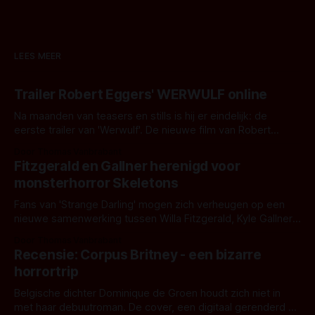
LEES MEER
Trailer Robert Eggers' WERWULF online
Na maanden van teasers en stills is hij er eindelijk: de
eerste trailer van 'Werwulf'. De nieuwe film van Robert
Eggers toont - zoals we van hem kennen - een rauwe en
Door Thomas Vanbrabant
kille stijl vol folklore en mythe. Het topic deze keer is (kon
Fitzgerald en Gallner herenigd voor
het het al raden?)... de weerwolf. Kijk je mee?
monsterhorror Skeletons
Fans van 'Strange Darling' mogen zich verheugen op een
nieuwe samenwerking tussen Willa Fitzgerald, Kyle Gallner
en regisseur J.T. Mollner. Binnenkort zijn ze te zien in
Door Thomas Vanbrabant
'Skeletons', een nieuwe creature feature waarvoor de
Recensie: Corpus Britney - een bizarre
opnames zijn gestart in Australië.
horrortrip
Belgische dichter Dominique de Groen houdt zich niet in
met haar debuutroman. De cover, een digitaal gerenderd en