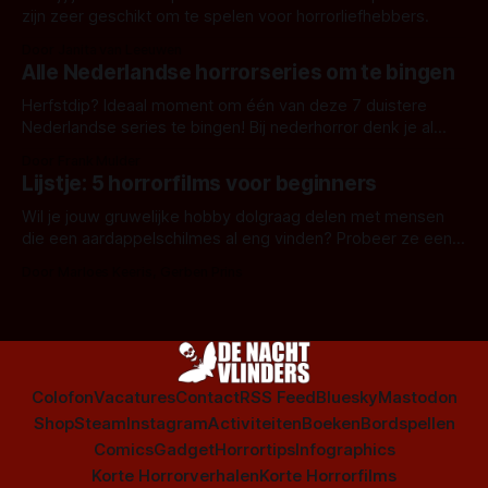
zijn zeer geschikt om te spelen voor horrorliefhebbers.
Door Janita van Leeuwen
Alle Nederlandse horrorseries om te bingen
Herfstdip? Ideaal moment om één van deze 7 duistere
Nederlandse series te bingen! Bij nederhorror denk je al
snel aan horrorfilms, waarschijnlijk specifiek aan De Lift,
Door Frank Mulder
Amsterdamned of The Johnsons. Maar Nederlandse horror
Lijstje: 5 horrorfilms voor beginners
is niet beperkt tot films. Hier een aantal Nederlandse tv-
series uit het duistere of horrorgenre. Als
Wil je jouw gruwelijke hobby dolgraag delen met mensen
die een aardappelschilmes al eng vinden? Probeer ze eens
op te warmen met een instapmodel horrorfilm.
Door Marloes Keeris, Gerben Prins
Colofon
Vacatures
Contact
RSS Feed
Bluesky
Mastodon
Shop
Steam
Instagram
Activiteiten
Boeken
Bordspellen
Comics
Gadget
Horrortips
Infographics
Korte Horrorverhalen
Korte Horrorfilms