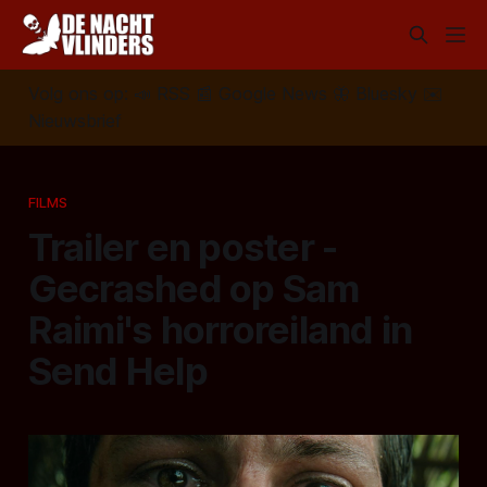
Volg ons op:
📣
RSS
📰
Google News
🦋
Bluesky
✉️
Nieuwsbrief
FILMS
Trailer en poster -
Gecrashed op Sam
Raimi's horroreiland in
Send Help