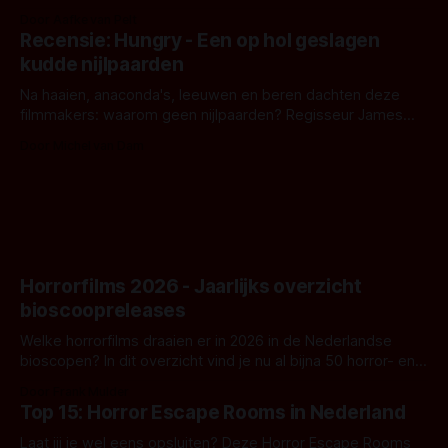
bizar muterend lichaam tegen een pastelroze- en blauwe
Door Aafke van Pelt
achtergrond, belooft iets kleurrijks maar onheilspellends,
Recensie: Hungry - Een op hol geslagen
iets ongrijpbaars. En dat maakt De Groen met ieder woord
kudde nijlpaarden
waar.
Na haaien, anaconda's, leeuwen en beren dachten deze
filmmakers: waarom geen nijlpaarden? Regisseur James
Nunn doet het gewoon en aan ons om te oordelen of dat
Door Michel van Dam
goed uitpakt met Hungry of niet.
Horrorfilms 2026 - Jaarlijks overzicht
bioscoopreleases
Welke horrorfilms draaien er in 2026 in de Nederlandse
bioscopen? In dit overzicht vind je nu al bijna 50 horror- en
aanverwante films.
Door Frank Mulder
Top 15: Horror Escape Rooms in Nederland
Laat jij je wel eens opsluiten? Deze Horror Escape Rooms