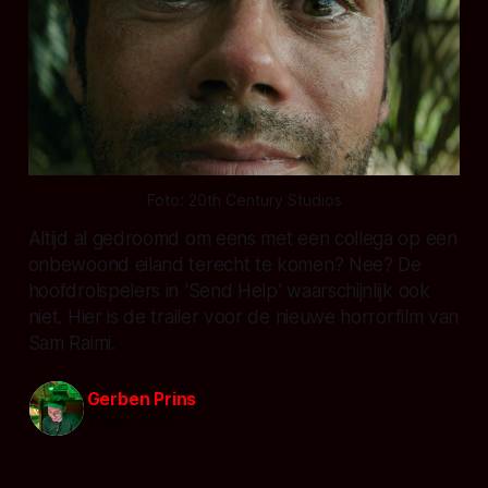
Foto: 20th Century Studios
Altijd al gedroomd om eens met een collega op een
onbewoond eiland terecht te komen? Nee? De
hoofdrolspelers in 'Send Help' waarschijnlijk ook
niet. Hier is de trailer voor de nieuwe horrorfilm van
Sam Raimi.
Gerben Prins
12 nov. 2025