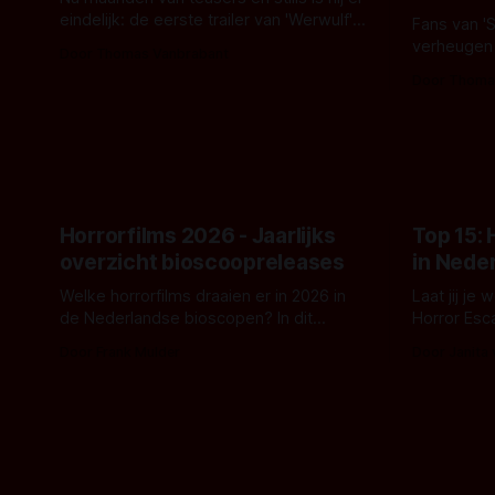
eindelijk: de eerste trailer van 'Werwulf'.
Fans van '
De nieuwe film van Robert Eggers toont
verheugen
Door Thomas Vanbrabant
- zoals we van hem kennen - een rauwe
samenwerki
Door Thoma
en kille stijl vol folklore en mythe. Het
Kyle Gallne
topic deze keer is (kon het het al
Binnenkort 
raden?)... de weerwolf. Kijk je mee?
een nieuwe
de opnames 
Horrorfilms 2026 - Jaarlijks
Top 15:
overzicht bioscoopreleases
in Nede
Welke horrorfilms draaien er in 2026 in
Laat jij je
de Nederlandse bioscopen? In dit
Horror Esc
overzicht vind je nu al bijna 50 horror- en
om te spel
Door Frank Mulder
Door Janita
aanverwante films.