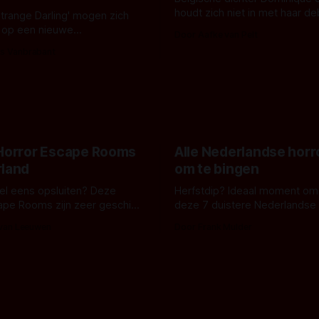
houdt zich niet in met haar d
Strange Darling' mogen zich
De cover, een digitaal gerend
 op een nieuwe
Door Aafke van Pelt
bizar muterend lichaam tegen
ng tussen Willa Fitzgerald,
s Vanbrabant
pastelroze- en blauwe achter
r en regisseur J.T. Mollner.
belooft iets kleurrijks maar
zijn ze te zien in 'Skeletons',
onheilspellends, iets ongrijpb
 creature feature waarvoor
maakt De Groen met ieder wo
zijn gestart in Australië.
 Horror Escape Rooms
Alle Nederlandse horr
rland
om te bingen
 wel eens opsluiten? Deze
Herfstdip? Ideaal moment om
ape Rooms zijn zeer geschikt
deze 7 duistere Nederlandse 
en voor horrorliefhebbers.
bingen! Bij nederhorror denk je al snel
 van Leeuwen
Door Frank Mulder
aan horrorfilms, waarschijnlijk
aan De Lift, Amsterdamned o
Johnsons. Maar Nederlandse h
niet beperkt tot films. Hier ee
Nederlandse tv-series uit het 
horrorgenre. Als