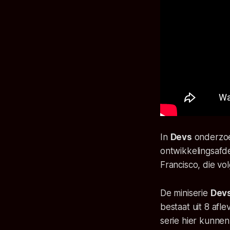
In
Devs
onderzoe
ontwikkelingsafd
Francisco, die vo
De miniserie
Dev
bestaat uit 8 afl
serie hier kunnen