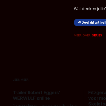
Wat denken jullie?
📢 Deel dit artikel
MEER OVER:
SERIES
LEES MEER
Trailer Robert Eggers'
Fitzgera
WERWULF online
voor mo
Skeleto
Na maanden van teasers en stills is hij er