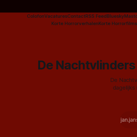
Colofon
Vacatures
Contact
RSS Feed
Bluesky
Mast
Korte Horrorverhalen
Korte Horrorfilms
De Nachtvlinders 
De Nachtvl
dagelijks