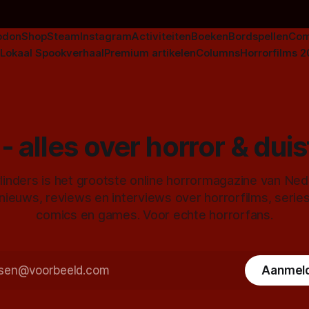
odon
Shop
Steam
Instagram
Activiteiten
Boeken
Bordspellen
Com
Lokaal Spookverhaal
Premium artikelen
Columns
Horrorfilms 
- alles over horror & dui
inders is het grootste online horrormagazine van Ne
 nieuws, reviews en interviews over horrorfilms, serie
comics en games. Voor echte horrorfans.
Aanmel