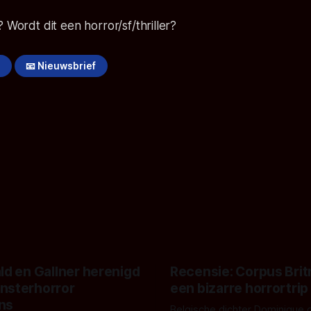
 Wordt dit een horror/sf/thriller?
!
📧 Nieuwsbrief
ld en Gallner herenigd
Recensie: Corpus Brit
nsterhorror
een bizarre horrortrip
ns
Belgische dichter Dominique 