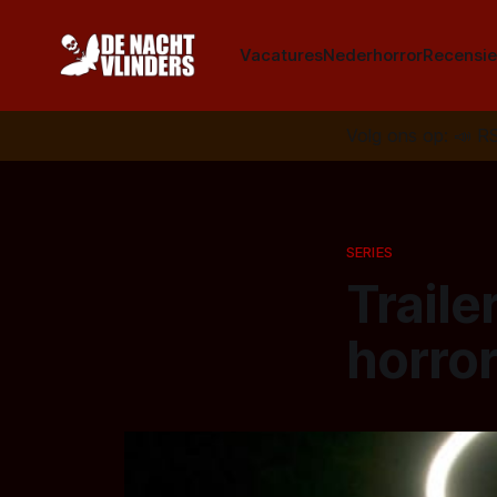
Vacatures
Nederhorror
Recensie
Volg ons op:
📣
R
SERIES
Traile
horro