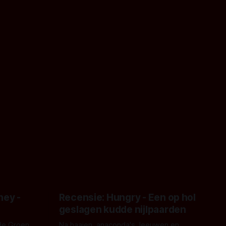
ney -
Recensie: Hungry - Een op hol
geslagen kudde nijlpaarden
de Groen
Na haaien, anaconda's, leeuwen en