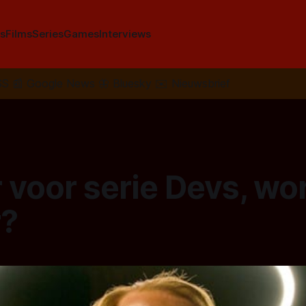
s
Films
Series
Games
Interviews
SS
📰
Google News
🦋
Bluesky
✉️
Nieuwsbrief
r voor serie Devs, wor
r?