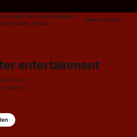
ics
Gadget
Horrortips
Infographics
Werkt op
Ghost
2026
No Geeks, No Glory
ster entertainment
derland met
s, boeken,
den