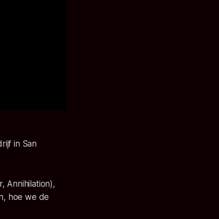
ijf in San
 Annihilation),
en, hoe we de