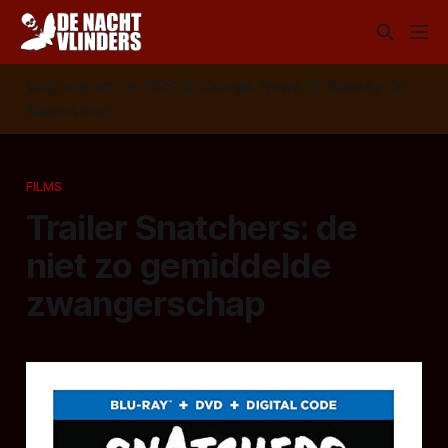
Volg ons op:
📣
RSS
📰
Google News
🦋
Bluesky
✉️
Nieuwsbrief
FILMS
Trailer Snatchers: de
niet zo gemiddelde
zwangerschap