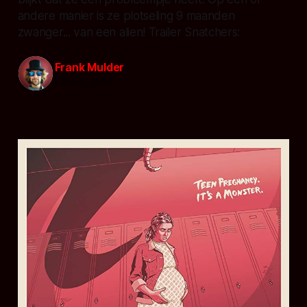
andere manier is ze plotseling 9 maanden
zwanger... van een alien! Trailer Snatchers:
Frank Mulder
03 dec. 2019