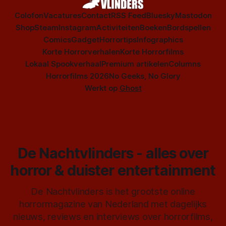
Colofon
Vacatures
Contact
RSS Feed
Bluesky
Mastodon
Shop
Steam
Instagram
Activiteiten
Boeken
Bordspellen
Comics
Gadget
Horrortips
Infographics
Korte Horrorverhalen
Korte Horrorfilms
Lokaal Spookverhaal
Premium artikelen
Columns
Horrorfilms 2026
No Geeks, No Glory
Werkt op
Ghost
De Nachtvlinders - alles over
horror & duister entertainment
De Nachtvlinders is het grootste online
horrormagazine van Nederland met dagelijks
nieuws, reviews en interviews over horrorfilms,