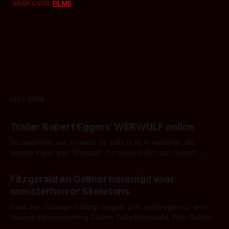
MEER OVER:
FILMS
LEES MEER
Trailer Robert Eggers' WERWULF online
Na maanden van teasers en stills is hij er eindelijk: de
eerste trailer van 'Werwulf'. De nieuwe film van Robert
Eggers toont - zoals we van hem kennen - een rauwe en
Door Thomas Vanbrabant
kille stijl vol folklore en mythe. Het topic deze keer is (kon
Fitzgerald en Gallner herenigd voor
het het al raden?)... de weerwolf. Kijk je mee?
monsterhorror Skeletons
Fans van 'Strange Darling' mogen zich verheugen op een
nieuwe samenwerking tussen Willa Fitzgerald, Kyle Gallner
en regisseur J.T. Mollner. Binnenkort zijn ze te zien in