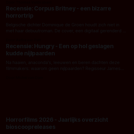
Door Thomas Vanbrabant
'Skeletons', een nieuwe creature feature waarvoor de
Recensie: Corpus Britney - een bizarre
opnames zijn gestart in Australië.
horrortrip
Belgische dichter Dominique de Groen houdt zich niet in
met haar debuutroman. De cover, een digitaal gerenderd en
bizar muterend lichaam tegen een pastelroze- en blauwe
Door Aafke van Pelt
achtergrond, belooft iets kleurrijks maar onheilspellends,
Recensie: Hungry - Een op hol geslagen
iets ongrijpbaars. En dat maakt De Groen met ieder woord
kudde nijlpaarden
waar.
Na haaien, anaconda's, leeuwen en beren dachten deze
filmmakers: waarom geen nijlpaarden? Regisseur James
Nunn doet het gewoon en aan ons om te oordelen of dat
Door Michel van Dam
goed uitpakt met Hungry of niet.
Horrorfilms 2026 - Jaarlijks overzicht
bioscoopreleases