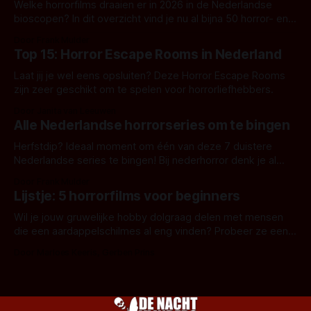
Welke horrorfilms draaien er in 2026 in de Nederlandse
bioscopen? In dit overzicht vind je nu al bijna 50 horror- en
aanverwante films.
Door Frank Mulder
Top 15: Horror Escape Rooms in Nederland
Laat jij je wel eens opsluiten? Deze Horror Escape Rooms
zijn zeer geschikt om te spelen voor horrorliefhebbers.
Door Janita van Leeuwen
Alle Nederlandse horrorseries om te bingen
Herfstdip? Ideaal moment om één van deze 7 duistere
Nederlandse series te bingen! Bij nederhorror denk je al
snel aan horrorfilms, waarschijnlijk specifiek aan De Lift,
Door Frank Mulder
Amsterdamned of The Johnsons. Maar Nederlandse horror
Lijstje: 5 horrorfilms voor beginners
is niet beperkt tot films. Hier een aantal Nederlandse tv-
series uit het duistere of horrorgenre. Als
Wil je jouw gruwelijke hobby dolgraag delen met mensen
die een aardappelschilmes al eng vinden? Probeer ze eens
op te warmen met een instapmodel horrorfilm.
Door Marloes Keeris, Gerben Prins