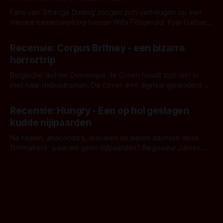
Fans van 'Strange Darling' mogen zich verheugen op een
nieuwe samenwerking tussen Willa Fitzgerald, Kyle Gallner
en regisseur J.T. Mollner. Binnenkort zijn ze te zien in
Door Thomas Vanbrabant
'Skeletons', een nieuwe creature feature waarvoor de
Recensie: Corpus Britney - een bizarre
opnames zijn gestart in Australië.
horrortrip
Belgische dichter Dominique de Groen houdt zich niet in
met haar debuutroman. De cover, een digitaal gerenderd en
bizar muterend lichaam tegen een pastelroze- en blauwe
Door Aafke van Pelt
achtergrond, belooft iets kleurrijks maar onheilspellends,
Recensie: Hungry - Een op hol geslagen
iets ongrijpbaars. En dat maakt De Groen met ieder woord
kudde nijlpaarden
waar.
Na haaien, anaconda's, leeuwen en beren dachten deze
filmmakers: waarom geen nijlpaarden? Regisseur James
Nunn doet het gewoon en aan ons om te oordelen of dat
Door Michel van Dam
goed uitpakt met Hungry of niet.