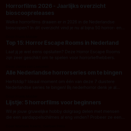
Horrorfilms 2026 - Jaarlijks overzicht
bioscoopreleases
Welke horrorfilms draaien er in 2026 in de Nederlandse
bioscopen? In dit overzicht vind je nu al bijna 50 horror- en
aanverwante films.
Door Frank Mulder
Top 15: Horror Escape Rooms in Nederland
Laat jij je wel eens opsluiten? Deze Horror Escape Rooms
zijn zeer geschikt om te spelen voor horrorliefhebbers.
Door Janita van Leeuwen
Alle Nederlandse horrorseries om te bingen
Herfstdip? Ideaal moment om één van deze 7 duistere
Nederlandse series te bingen! Bij nederhorror denk je al
snel aan horrorfilms, waarschijnlijk specifiek aan De Lift,
Door Frank Mulder
Amsterdamned of The Johnsons. Maar Nederlandse horror
Lijstje: 5 horrorfilms voor beginners
is niet beperkt tot films. Hier een aantal Nederlandse tv-
series uit het duistere of horrorgenre. Als
Wil je jouw gruwelijke hobby dolgraag delen met mensen
die een aardappelschilmes al eng vinden? Probeer ze eens
op te warmen met een instapmodel horrorfilm.
Door Marloes Keeris, Gerben Prins