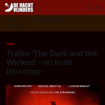
Volg ons op:
📣
RSS
📰
Google News
🦋
Bluesky
✉️
Nieuwsbrief
FILMS
Trailer 'The Dark and the
Wicked' - nu in de
bioscoop