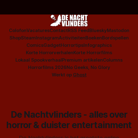
Colofon
Vacatures
Contact
RSS Feed
Bluesky
Mastodon
Shop
Steam
Instagram
Activiteiten
Boeken
Bordspellen
Comics
Gadget
Horrortips
Infographics
Korte Horrorverhalen
Korte Horrorfilms
Lokaal Spookverhaal
Premium artikelen
Columns
Horrorfilms 2026
No Geeks, No Glory
Werkt op
Ghost
De Nachtvlinders - alles over
horror & duister entertainment
De Nachtvlinders is het grootste online