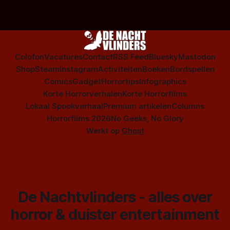
Colofon
Vacatures
Contact
RSS Feed
Bluesky
Mastodon
Shop
Steam
Instagram
Activiteiten
Boeken
Bordspellen
Comics
Gadget
Horrortips
Infographics
Korte Horrorverhalen
Korte Horrorfilms
Lokaal Spookverhaal
Premium artikelen
Columns
Horrorfilms 2026
No Geeks, No Glory
Werkt op
Ghost
De Nachtvlinders - alles over
horror & duister entertainment