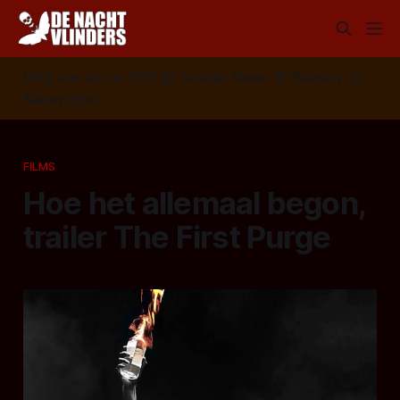
Volg ons op:
📣
RSS
📰
Google News
🦋
Bluesky
✉️
Nieuwsbrief
FILMS
Hoe het allemaal begon,
trailer The First Purge