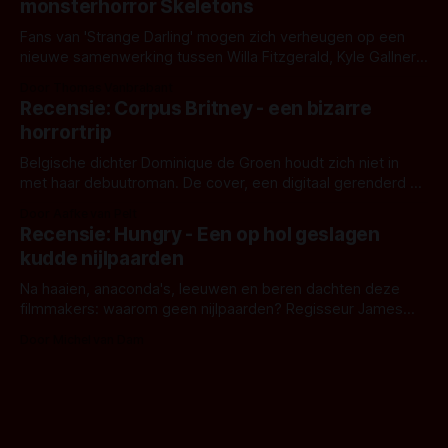
monsterhorror Skeletons
Fans van 'Strange Darling' mogen zich verheugen op een
nieuwe samenwerking tussen Willa Fitzgerald, Kyle Gallner
en regisseur J.T. Mollner. Binnenkort zijn ze te zien in
Door Thomas Vanbrabant
'Skeletons', een nieuwe creature feature waarvoor de
Recensie: Corpus Britney - een bizarre
opnames zijn gestart in Australië.
horrortrip
Belgische dichter Dominique de Groen houdt zich niet in
met haar debuutroman. De cover, een digitaal gerenderd en
bizar muterend lichaam tegen een pastelroze- en blauwe
Door Aafke van Pelt
achtergrond, belooft iets kleurrijks maar onheilspellends,
Recensie: Hungry - Een op hol geslagen
iets ongrijpbaars. En dat maakt De Groen met ieder woord
kudde nijlpaarden
waar.
Na haaien, anaconda's, leeuwen en beren dachten deze
filmmakers: waarom geen nijlpaarden? Regisseur James
Nunn doet het gewoon en aan ons om te oordelen of dat
Door Michel van Dam
goed uitpakt met Hungry of niet.