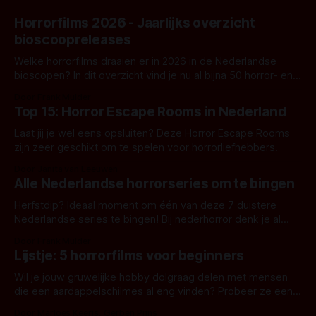
Horrorfilms 2026 - Jaarlijks overzicht
bioscoopreleases
Welke horrorfilms draaien er in 2026 in de Nederlandse
bioscopen? In dit overzicht vind je nu al bijna 50 horror- en
aanverwante films.
Door Frank Mulder
Top 15: Horror Escape Rooms in Nederland
Laat jij je wel eens opsluiten? Deze Horror Escape Rooms
zijn zeer geschikt om te spelen voor horrorliefhebbers.
Door Janita van Leeuwen
Alle Nederlandse horrorseries om te bingen
Herfstdip? Ideaal moment om één van deze 7 duistere
Nederlandse series te bingen! Bij nederhorror denk je al
snel aan horrorfilms, waarschijnlijk specifiek aan De Lift,
Door Frank Mulder
Amsterdamned of The Johnsons. Maar Nederlandse horror
Lijstje: 5 horrorfilms voor beginners
is niet beperkt tot films. Hier een aantal Nederlandse tv-
series uit het duistere of horrorgenre. Als
Wil je jouw gruwelijke hobby dolgraag delen met mensen
die een aardappelschilmes al eng vinden? Probeer ze eens
op te warmen met een instapmodel horrorfilm.
Door Marloes Keeris, Gerben Prins