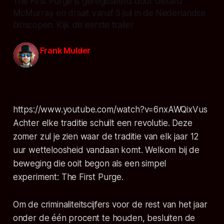
The First Purge is geregisseerd door Gerard
McMurray en draait vanaf 5 juli in de Nederlandse
bioscopen. Kijk de eerste trailer
Frank Mulder
07 apr. 2018
https://www.youtube.com/watch?v=6nxAWQixVus
Achter elke traditie schuilt een revolutie. Deze
zomer zul je zien waar de traditie van elk jaar 12
uur wetteloosheid vandaan komt. Welkom bij de
beweging die ooit begon als een simpel
experiment:
The First Purge
.
Om de criminaliteitscijfers voor de rest van het jaar
onder de één procent te houden, besluiten de