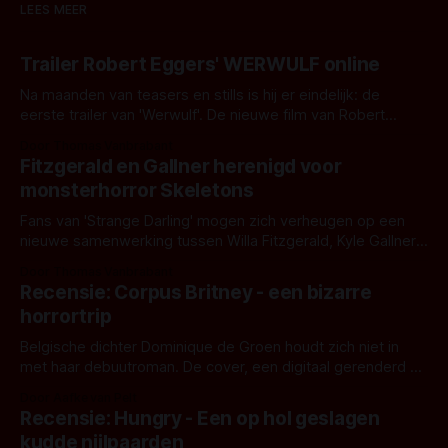
LEES MEER
Trailer Robert Eggers' WERWULF online
Na maanden van teasers en stills is hij er eindelijk: de
eerste trailer van 'Werwulf'. De nieuwe film van Robert
Eggers toont - zoals we van hem kennen - een rauwe en
Door Thomas Vanbrabant
kille stijl vol folklore en mythe. Het topic deze keer is (kon
Fitzgerald en Gallner herenigd voor
het het al raden?)... de weerwolf. Kijk je mee?
monsterhorror Skeletons
Fans van 'Strange Darling' mogen zich verheugen op een
nieuwe samenwerking tussen Willa Fitzgerald, Kyle Gallner
en regisseur J.T. Mollner. Binnenkort zijn ze te zien in
Door Thomas Vanbrabant
'Skeletons', een nieuwe creature feature waarvoor de
Recensie: Corpus Britney - een bizarre
opnames zijn gestart in Australië.
horrortrip
Belgische dichter Dominique de Groen houdt zich niet in
met haar debuutroman. De cover, een digitaal gerenderd en
bizar muterend lichaam tegen een pastelroze- en blauwe
Door Aafke van Pelt
achtergrond, belooft iets kleurrijks maar onheilspellends,
Recensie: Hungry - Een op hol geslagen
iets ongrijpbaars. En dat maakt De Groen met ieder woord
kudde nijlpaarden
waar.