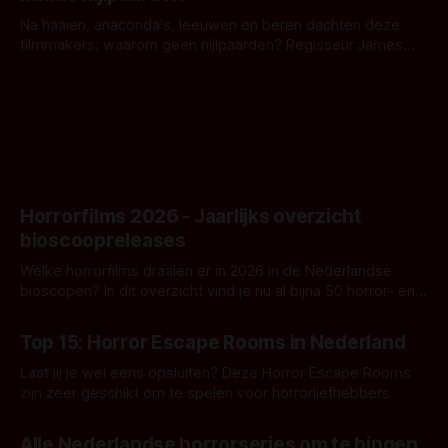
Na haaien, anaconda's, leeuwen en beren dachten deze
filmmakers: waarom geen nijlpaarden? Regisseur James
Nunn doet het gewoon en aan ons om te oordelen of dat
Door Michel van Dam
goed uitpakt met Hungry of niet.
Horrorfilms 2026 - Jaarlijks overzicht
bioscoopreleases
Welke horrorfilms draaien er in 2026 in de Nederlandse
bioscopen? In dit overzicht vind je nu al bijna 50 horror- en
aanverwante films.
Door Frank Mulder
Top 15: Horror Escape Rooms in Nederland
Laat jij je wel eens opsluiten? Deze Horror Escape Rooms
zijn zeer geschikt om te spelen voor horrorliefhebbers.
Door Janita van Leeuwen
Alle Nederlandse horrorseries om te bingen