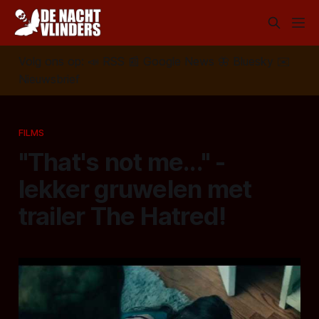
Volg ons op:
📣
RSS
📰
Google News
🦋
Bluesky
✉️
Nieuwsbrief
FILMS
"That's not me..." -
lekker gruwelen met
trailer The Hatred!