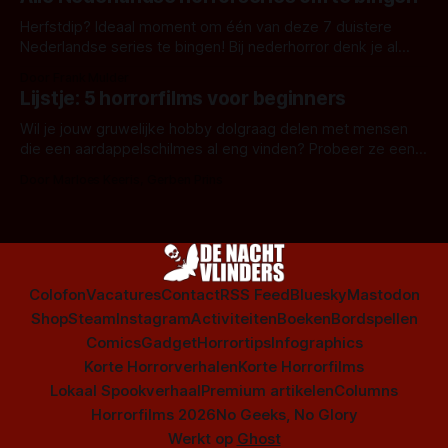
Herfstdip? Ideaal moment om één van deze 7 duistere
Nederlandse series te bingen! Bij nederhorror denk je al
snel aan horrorfilms, waarschijnlijk specifiek aan De Lift,
Door Frank Mulder
Amsterdamned of The Johnsons. Maar Nederlandse horror
Lijstje: 5 horrorfilms voor beginners
is niet beperkt tot films. Hier een aantal Nederlandse tv-
series uit het duistere of horrorgenre. Als
Wil je jouw gruwelijke hobby dolgraag delen met mensen
die een aardappelschilmes al eng vinden? Probeer ze eens
op te warmen met een instapmodel horrorfilm.
Door Marloes Keeris, Gerben Prins
Colofon
Vacatures
Contact
RSS Feed
Bluesky
Mastodon
Shop
Steam
Instagram
Activiteiten
Boeken
Bordspellen
Comics
Gadget
Horrortips
Infographics
Korte Horrorverhalen
Korte Horrorfilms
Lokaal Spookverhaal
Premium artikelen
Columns
Horrorfilms 2026
No Geeks, No Glory
Werkt op
Ghost