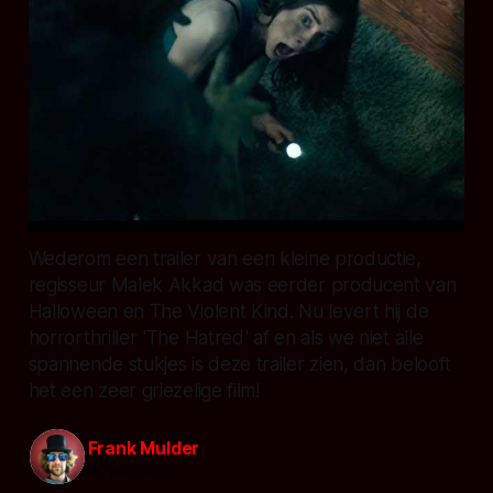
Wederom een trailer van een kleine productie,
regisseur Malek Akkad was eerder producent van
Halloween en The Violent Kind. Nu levert hij de
horrorthriller 'The Hatred' af en als we niet alle
spannende stukjes is deze trailer zien, dan belooft
het een zeer griezelige film!
Frank Mulder
30 jul. 2017