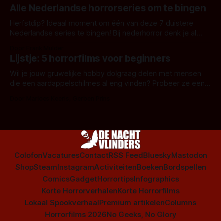
Alle Nederlandse horrorseries om te bingen
Herfstdip? Ideaal moment om één van deze 7 duistere
Nederlandse series te bingen! Bij nederhorror denk je al
snel aan horrorfilms, waarschijnlijk specifiek aan De Lift,
Door Frank Mulder
Amsterdamned of The Johnsons. Maar Nederlandse horror
Lijstje: 5 horrorfilms voor beginners
is niet beperkt tot films. Hier een aantal Nederlandse tv-
series uit het duistere of horrorgenre. Als
Wil je jouw gruwelijke hobby dolgraag delen met mensen
die een aardappelschilmes al eng vinden? Probeer ze eens
op te warmen met een instapmodel horrorfilm.
Door Marloes Keeris, Gerben Prins
Colofon
Vacatures
Contact
RSS Feed
Bluesky
Mastodon
Shop
Steam
Instagram
Activiteiten
Boeken
Bordspellen
Comics
Gadget
Horrortips
Infographics
Korte Horrorverhalen
Korte Horrorfilms
Lokaal Spookverhaal
Premium artikelen
Columns
Horrorfilms 2026
No Geeks, No Glory