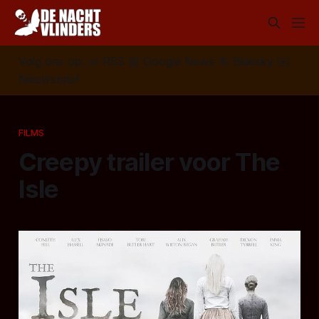
Volg ons op:
📣
RSS
📰
Google News
🦋
Bluesky
✉️
Nieuwsbrief
FILMS
Creepy trailer voor The
Isle