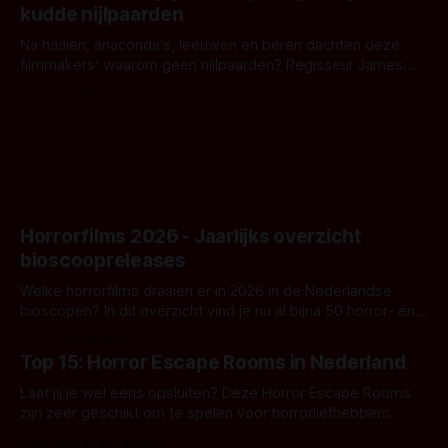
kudde nijlpaarden
waar.
Na haaien, anaconda's, leeuwen en beren dachten deze
filmmakers: waarom geen nijlpaarden? Regisseur James
Nunn doet het gewoon en aan ons om te oordelen of dat
Door Michel van Dam
goed uitpakt met Hungry of niet.
Horrorfilms 2026 - Jaarlijks overzicht
bioscoopreleases
Welke horrorfilms draaien er in 2026 in de Nederlandse
bioscopen? In dit overzicht vind je nu al bijna 50 horror- en
aanverwante films.
Door Frank Mulder
Top 15: Horror Escape Rooms in Nederland
Laat jij je wel eens opsluiten? Deze Horror Escape Rooms
zijn zeer geschikt om te spelen voor horrorliefhebbers.
Door Janita van Leeuwen