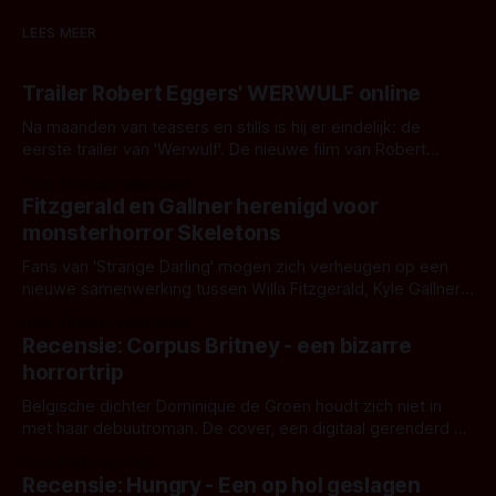
LEES MEER
Trailer Robert Eggers' WERWULF online
Na maanden van teasers en stills is hij er eindelijk: de
eerste trailer van 'Werwulf'. De nieuwe film van Robert
Eggers toont - zoals we van hem kennen - een rauwe en
Door Thomas Vanbrabant
kille stijl vol folklore en mythe. Het topic deze keer is (kon
Fitzgerald en Gallner herenigd voor
het het al raden?)... de weerwolf. Kijk je mee?
monsterhorror Skeletons
Fans van 'Strange Darling' mogen zich verheugen op een
nieuwe samenwerking tussen Willa Fitzgerald, Kyle Gallner
en regisseur J.T. Mollner. Binnenkort zijn ze te zien in
Door Thomas Vanbrabant
'Skeletons', een nieuwe creature feature waarvoor de
Recensie: Corpus Britney - een bizarre
opnames zijn gestart in Australië.
horrortrip
Belgische dichter Dominique de Groen houdt zich niet in
met haar debuutroman. De cover, een digitaal gerenderd en
bizar muterend lichaam tegen een pastelroze- en blauwe
Door Aafke van Pelt
achtergrond, belooft iets kleurrijks maar onheilspellends,
Recensie: Hungry - Een op hol geslagen
iets ongrijpbaars. En dat maakt De Groen met ieder woord