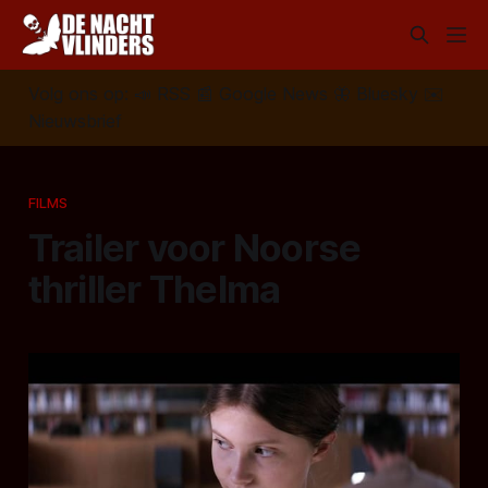
Volg ons op:
📣
RSS
📰
Google News
🦋
Bluesky
✉️
Nieuwsbrief
FILMS
Trailer voor Noorse
thriller Thelma