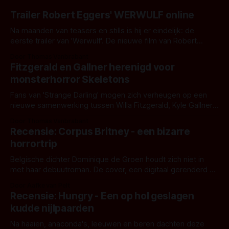
Trailer Robert Eggers' WERWULF online
Na maanden van teasers en stills is hij er eindelijk: de
eerste trailer van 'Werwulf'. De nieuwe film van Robert
Eggers toont - zoals we van hem kennen - een rauwe en
Door Thomas Vanbrabant
kille stijl vol folklore en mythe. Het topic deze keer is (kon
Fitzgerald en Gallner herenigd voor
het het al raden?)... de weerwolf. Kijk je mee?
monsterhorror Skeletons
Fans van 'Strange Darling' mogen zich verheugen op een
nieuwe samenwerking tussen Willa Fitzgerald, Kyle Gallner
en regisseur J.T. Mollner. Binnenkort zijn ze te zien in
Door Thomas Vanbrabant
'Skeletons', een nieuwe creature feature waarvoor de
Recensie: Corpus Britney - een bizarre
opnames zijn gestart in Australië.
horrortrip
Belgische dichter Dominique de Groen houdt zich niet in
met haar debuutroman. De cover, een digitaal gerenderd en
bizar muterend lichaam tegen een pastelroze- en blauwe
Door Aafke van Pelt
achtergrond, belooft iets kleurrijks maar onheilspellends,
Recensie: Hungry - Een op hol geslagen
iets ongrijpbaars. En dat maakt De Groen met ieder woord
kudde nijlpaarden
waar.
Na haaien, anaconda's, leeuwen en beren dachten deze