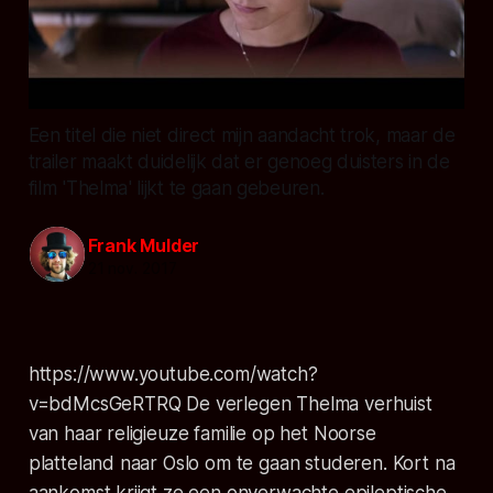
Een titel die niet direct mijn aandacht trok, maar de
trailer maakt duidelijk dat er genoeg duisters in de
film 'Thelma' lijkt te gaan gebeuren.
Frank Mulder
21 nov. 2017
https://www.youtube.com/watch?
v=bdMcsGeRTRQ
De verlegen Thelma verhuist
van haar religieuze familie op het Noorse
platteland naar Oslo om te gaan studeren. Kort na