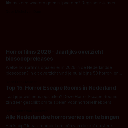
filmmakers: waarom geen nijlpaarden? Regisseur James
Nunn doet het gewoon en aan ons om te oordelen of dat
Door Michel van Dam
goed uitpakt met Hungry of niet.
Horrorfilms 2026 - Jaarlijks overzicht
bioscoopreleases
Welke horrorfilms draaien er in 2026 in de Nederlandse
bioscopen? In dit overzicht vind je nu al bijna 50 horror- en
aanverwante films.
Door Frank Mulder
Top 15: Horror Escape Rooms in Nederland
Laat jij je wel eens opsluiten? Deze Horror Escape Rooms
zijn zeer geschikt om te spelen voor horrorliefhebbers.
Door Janita van Leeuwen
Alle Nederlandse horrorseries om te bingen
Herfstdip? Ideaal moment om één van deze 7 duistere