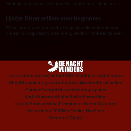
Nederlandse series te bingen! Bij nederhorror denk je al
snel aan horrorfilms, waarschijnlijk specifiek aan De Lift,
Door Frank Mulder
Amsterdamned of The Johnsons. Maar Nederlandse horror
Lijstje: 5 horrorfilms voor beginners
is niet beperkt tot films. Hier een aantal Nederlandse tv-
series uit het duistere of horrorgenre. Als
Wil je jouw gruwelijke hobby dolgraag delen met mensen
die een aardappelschilmes al eng vinden? Probeer ze eens
op te warmen met een instapmodel horrorfilm.
Door Marloes Keeris, Gerben Prins
Colofon
Vacatures
Contact
RSS Feed
Bluesky
Mastodon
Shop
Steam
Instagram
Activiteiten
Boeken
Bordspellen
Comics
Gadget
Horrortips
Infographics
Korte Horrorverhalen
Korte Horrorfilms
Lokaal Spookverhaal
Premium artikelen
Columns
Horrorfilms 2026
No Geeks, No Glory
Werkt op
Ghost