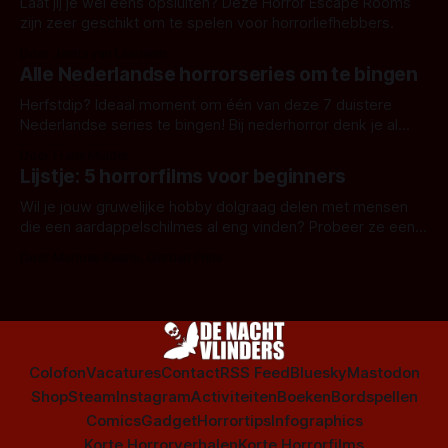
Laat jij je wel eens opsluiten? Deze Horror Escape Rooms
zijn zeer geschikt om te spelen voor horrorliefhebbers.
Door Janita van Leeuwen
Alle Nederlandse horrorseries om te bingen
Herfstdip? Ideaal moment om één van deze 7 duistere
Nederlandse series te bingen! Bij nederhorror denk je al
snel aan horrorfilms, waarschijnlijk specifiek aan De Lift,
Door Frank Mulder
Amsterdamned of The Johnsons. Maar Nederlandse horror
Lijstje: 5 horrorfilms voor beginners
is niet beperkt tot films. Hier een aantal Nederlandse tv-
series uit het duistere of horrorgenre. Als
Wil je jouw gruwelijke hobby dolgraag delen met mensen
die een aardappelschilmes al eng vinden? Probeer ze eens
op te warmen met een instapmodel horrorfilm.
Door Marloes Keeris, Gerben Prins
Colofon
Vacatures
Contact
RSS Feed
Bluesky
Mastodon
Shop
Steam
Instagram
Activiteiten
Boeken
Bordspellen
Comics
Gadget
Horrortips
Infographics
Korte Horrorverhalen
Korte Horrorfilms