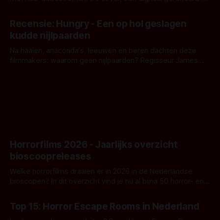
bizar muterend lichaam tegen een pastelroze- en blauwe
Door Aafke van Pelt
achtergrond, belooft iets kleurrijks maar onheilspellends,
Recensie: Hungry - Een op hol geslagen
iets ongrijpbaars. En dat maakt De Groen met ieder woord
kudde nijlpaarden
waar.
Na haaien, anaconda's, leeuwen en beren dachten deze
filmmakers: waarom geen nijlpaarden? Regisseur James
Nunn doet het gewoon en aan ons om te oordelen of dat
Door Michel van Dam
goed uitpakt met Hungry of niet.
Horrorfilms 2026 - Jaarlijks overzicht
bioscoopreleases
Welke horrorfilms draaien er in 2026 in de Nederlandse
bioscopen? In dit overzicht vind je nu al bijna 50 horror- en
aanverwante films.
Door Frank Mulder
Top 15: Horror Escape Rooms in Nederland