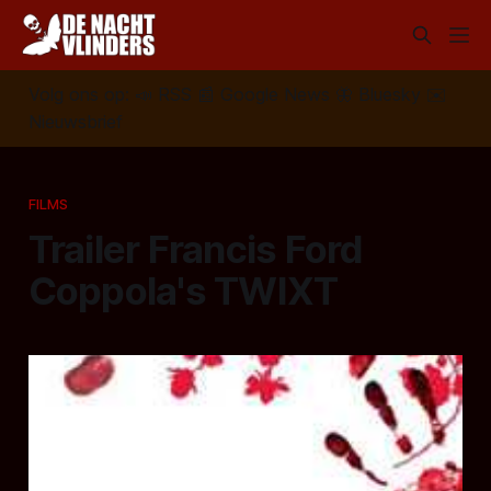
Volg ons op:
📣
RSS
📰
Google News
🦋
Bluesky
✉️
Nieuwsbrief
FILMS
Trailer Francis Ford
Coppola's TWIXT