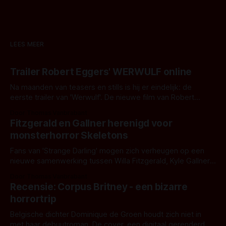
LEES MEER
Trailer Robert Eggers' WERWULF online
Na maanden van teasers en stills is hij er eindelijk: de
eerste trailer van 'Werwulf'. De nieuwe film van Robert
Eggers toont - zoals we van hem kennen - een rauwe en
Door Thomas Vanbrabant
kille stijl vol folklore en mythe. Het topic deze keer is (kon
Fitzgerald en Gallner herenigd voor
het het al raden?)... de weerwolf. Kijk je mee?
monsterhorror Skeletons
Fans van 'Strange Darling' mogen zich verheugen op een
nieuwe samenwerking tussen Willa Fitzgerald, Kyle Gallner
en regisseur J.T. Mollner. Binnenkort zijn ze te zien in
Door Thomas Vanbrabant
'Skeletons', een nieuwe creature feature waarvoor de
Recensie: Corpus Britney - een bizarre
opnames zijn gestart in Australië.
horrortrip
Belgische dichter Dominique de Groen houdt zich niet in
met haar debuutroman. De cover, een digitaal gerenderd en