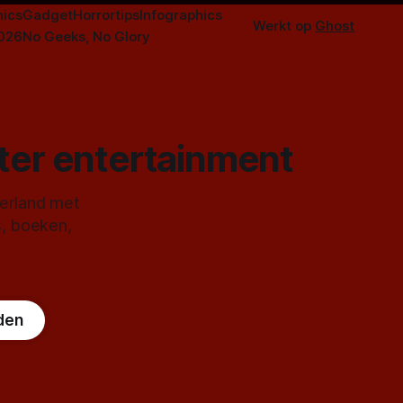
ics
Gadget
Horrortips
Infographics
Werkt op
Ghost
2026
No Geeks, No Glory
ster entertainment
derland met
s, boeken,
den