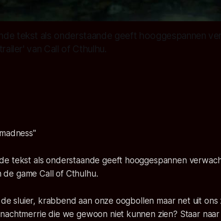
nde tekst als onderstaande geeft hooggespannen ve
railer' van Call of Cthulhu.
 madness"
de tekst als onderstaande geeft hooggespannen verwach
an de game Call of Cthulhu.
r de sluier, krabbend aan onze oogbollen maar net uit ons 
nachtmerrie die we gewoon niet kunnen zien? Staar naa