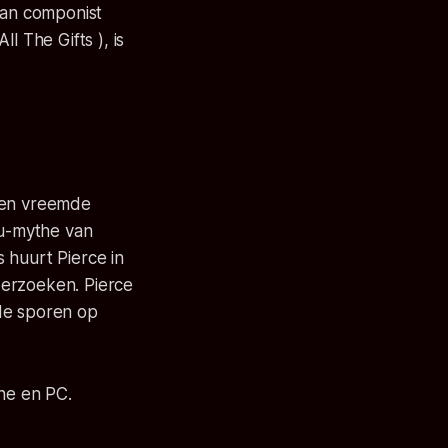
van componist
l The Gifts ), is
D en vreemde
hu-mythe van
 huurt Pierce in
derzoeken. Pierce
de sporen op
One en PC.