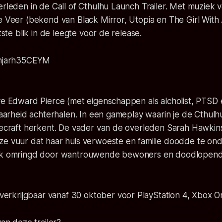
erleden in de Call of Cthulhu Launch Trailer. Met muziek 
e Veer (bekend van Black Mirror, Utopia en The Girl With Al
atste blik in de leegte voor de release.
/hjarh35CEYM
ive Edward Pierce (met eigenschappen als alcholist, PTS
 waarheid achterhalen. In een gameplay waarin je de Cthul
vecraft herkent. De vader van de overleden Sarah Hawkins
ze vuur dat haar huis verwoeste en familie doodde te on
ijk omringd door wantrouwende bewoners en doodlopen
 verkrijgbaar vanaf 30 oktober voor PlayStation 4, Xbox 