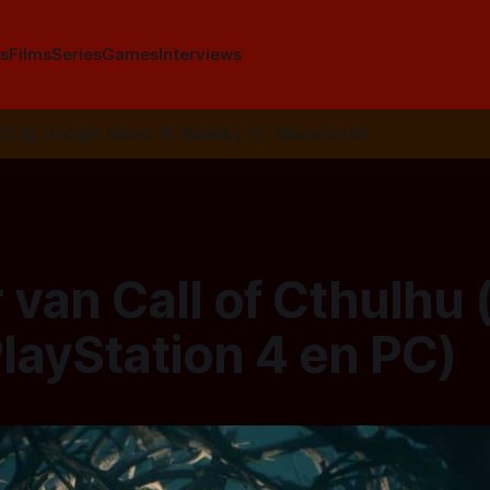
s
Films
Series
Games
Interviews
SS
📰
Google News
🦋
Bluesky
✉️
Nieuwsbrief
r van Call of Cthulhu
layStation 4 en PC)