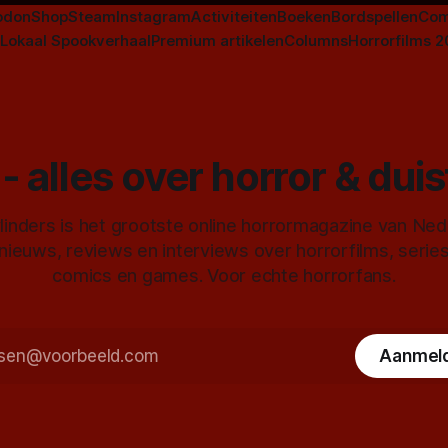
odon
Shop
Steam
Instagram
Activiteiten
Boeken
Bordspellen
Com
Lokaal Spookverhaal
Premium artikelen
Columns
Horrorfilms 
- alles over horror & dui
inders is het grootste online horrormagazine van Ne
 nieuws, reviews en interviews over horrorfilms, serie
comics en games. Voor echte horrorfans.
Aanmel