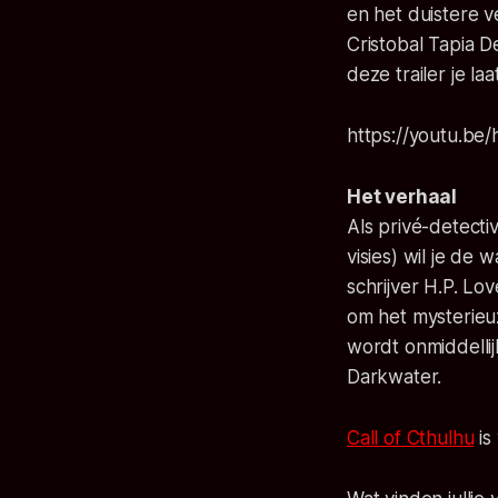
en het duistere v
Cristobal Tapia D
deze trailer je la
https://youtu.be
Het verhaal
Als privé-detect
visies) wil je de
schrijver H.P. Lo
om het mysterieu
wordt onmiddell
Darkwater.
Call of Cthulhu
is