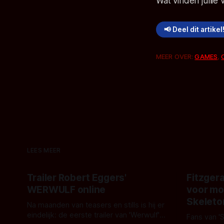
Wat vinden jullie 
📢 Deel dit artikel
MEER OVER:
GAMES
,
LEES MEER
Trailer Robert Eggers'
Fitzgera
WERWULF online
voor mo
Skeleto
Na maanden van teasers en stills is hij er
eindelijk: de eerste trailer van 'Werwulf'.
Fans van '