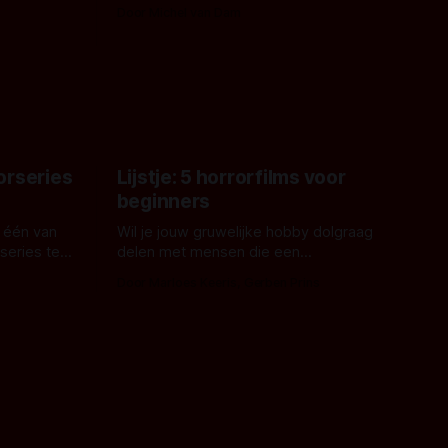
erd en
waarom geen nijlpaarden? Regisseur
Door Michel van Dam
 een
James Nunn doet het gewoon en aan
grond,
ons om te oordelen of dat goed uitpakt
met Hungry of niet.
aars. En dat
ord waar.
orseries
Lijstje: 5 horrorfilms voor
beginners
 één van
Wil je jouw gruwelijke hobby dolgraag
series te
delen met mensen die een
aardappelschilmes al eng vinden?
Door Marloes Keeris, Gerben Prins
 specifiek
Probeer ze eens op te warmen met een
f The
instapmodel horrorfilm.
orror is
n aantal
duistere of