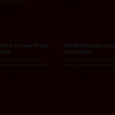
De cover, een digitaal gerend
 op een nieuwe
Door Aafke van Pelt
bizar muterend lichaam tegen
ng tussen Willa Fitzgerald,
s Vanbrabant
pastelroze- en blauwe achter
r en regisseur J.T. Mollner.
belooft iets kleurrijks maar
zijn ze te zien in 'Skeletons',
onheilspellends, iets ongrijpb
 creature feature waarvoor
maakt De Groen met ieder wo
zijn gestart in Australië.
 Horror Escape Rooms
Alle Nederlandse horr
rland
om te bingen
 wel eens opsluiten? Deze
Herfstdip? Ideaal moment om
ape Rooms zijn zeer geschikt
deze 7 duistere Nederlandse 
en voor horrorliefhebbers.
bingen! Bij nederhorror denk je al snel
 van Leeuwen
Door Frank Mulder
aan horrorfilms, waarschijnlijk
aan De Lift, Amsterdamned o
Johnsons. Maar Nederlandse h
niet beperkt tot films. Hier ee
Nederlandse tv-series uit het 
horrorgenre. Als