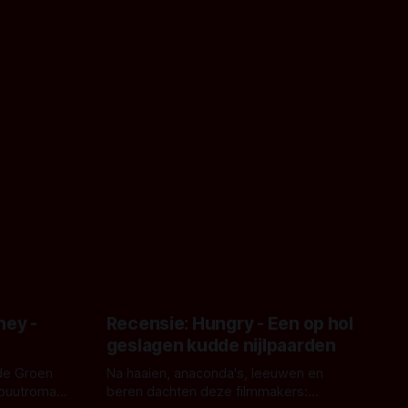
ney -
Recensie: Hungry - Een op hol
geslagen kudde nijlpaarden
de Groen
Na haaien, anaconda's, leeuwen en
ebuutroman.
beren dachten deze filmmakers: