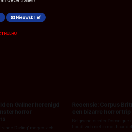
van deze trailer?
!
📧 Nieuwsbrief
CTHULHU
ld en Gallner herenigd
Recensie: Corpus Brit
nsterhorror
een bizarre horrortrip
ns
Belgische dichter Dominique 
houdt zich niet in met haar d
Strange Darling' mogen zich