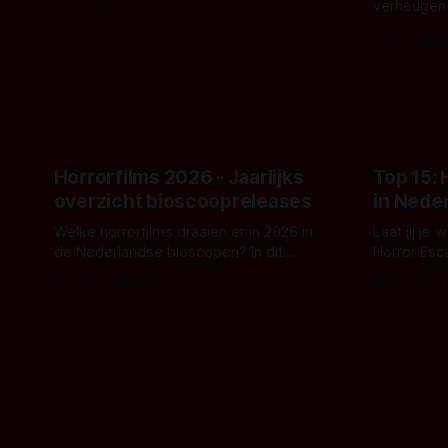
De nieuwe film van Robert Eggers toont
verheugen
Door Thomas Vanbrabant
- zoals we van hem kennen - een rauwe
samenwerki
Door Thoma
en kille stijl vol folklore en mythe. Het
Kyle Gallne
topic deze keer is (kon het het al
Binnenkort 
raden?)... de weerwolf. Kijk je mee?
een nieuwe
de opnames 
Horrorfilms 2026 - Jaarlijks
Top 15:
overzicht bioscoopreleases
in Nede
Welke horrorfilms draaien er in 2026 in
Laat jij je
de Nederlandse bioscopen? In dit
Horror Esc
overzicht vind je nu al bijna 50 horror- en
om te spel
Door Frank Mulder
Door Janita
aanverwante films.