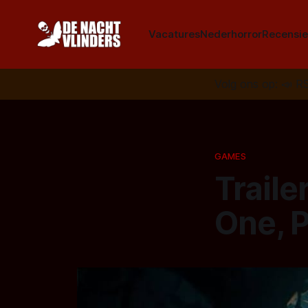
Vacatures
Nederhorror
Recensie
Volg ons op:
📣
R
GAMES
Traile
One, P