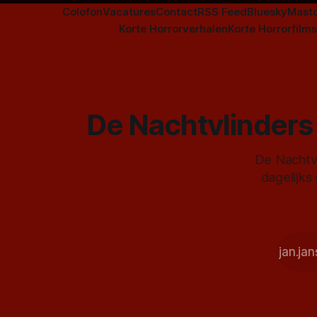
Colofon
Vacatures
Contact
RSS Feed
Bluesky
Mast
Korte Horrorverhalen
Korte Horrorfilms
De Nachtvlinders 
De Nachtvl
dagelijks