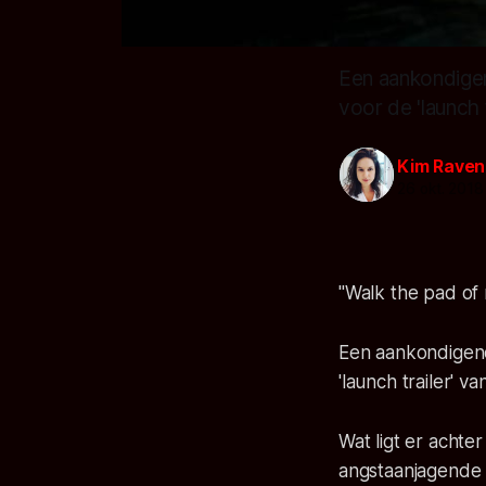
Een aankondige
voor de 'launch t
Kim Raven
26 okt. 2018
"Walk the pad of
Een aankondigen
'launch trailer' v
Wat ligt er achte
angstaanjagende 