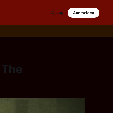
Log in
Aanmelden
l The