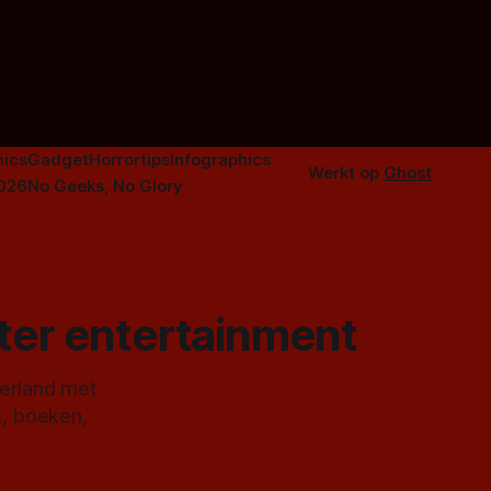
orror is
n aantal
duistere of
ics
Gadget
Horrortips
Infographics
Werkt op
Ghost
2026
No Geeks, No Glory
ster entertainment
derland met
s, boeken,