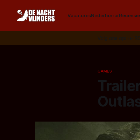
Vacatures
Nederhorror
Recensie
Volg ons op:
📣
R
GAMES
Traile
Outlas