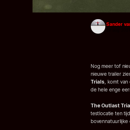
Sander va
28 aug. 202
Nog meer tof nie
nieuwe trailer z
Trials
, komt van
de hele enge eer
The Outlast Tri
testlocatie ten t
bovennatuurlijke