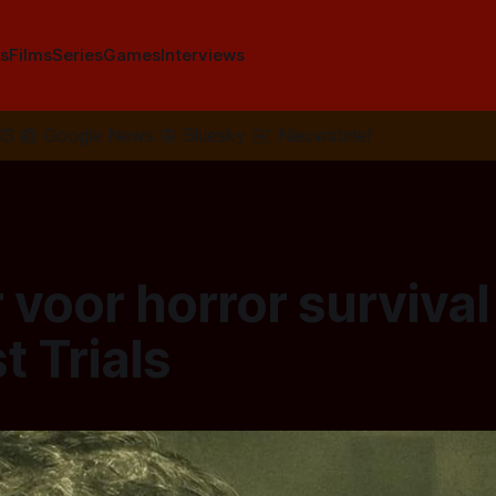
s
Films
Series
Games
Interviews
SS
📰
Google News
🦋
Bluesky
✉️
Nieuwsbrief
r voor horror surviva
t Trials