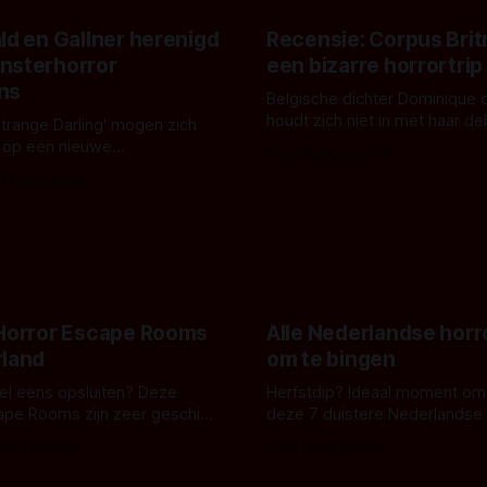
ld en Gallner herenigd
Recensie: Corpus Brit
nsterhorror
een bizarre horrortrip
ns
Belgische dichter Dominique 
houdt zich niet in met haar d
Strange Darling' mogen zich
De cover, een digitaal gerend
 op een nieuwe
Door Aafke van Pelt
bizar muterend lichaam tegen
ng tussen Willa Fitzgerald,
s Vanbrabant
pastelroze- en blauwe achter
r en regisseur J.T. Mollner.
belooft iets kleurrijks maar
zijn ze te zien in 'Skeletons',
onheilspellends, iets ongrijpb
 creature feature waarvoor
maakt De Groen met ieder wo
zijn gestart in Australië.
 Horror Escape Rooms
Alle Nederlandse horr
rland
om te bingen
 wel eens opsluiten? Deze
Herfstdip? Ideaal moment om
ape Rooms zijn zeer geschikt
deze 7 duistere Nederlandse 
en voor horrorliefhebbers.
bingen! Bij nederhorror denk je al snel
 van Leeuwen
Door Frank Mulder
aan horrorfilms, waarschijnlijk
aan De Lift, Amsterdamned o