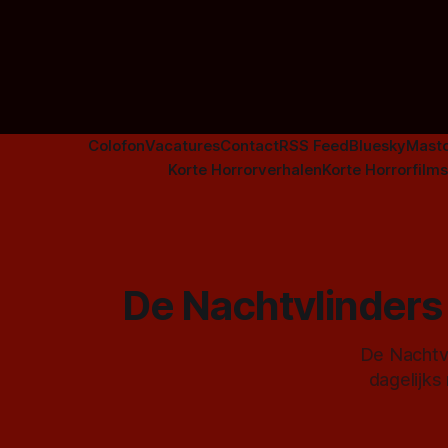
Colofon
Vacatures
Contact
RSS Feed
Bluesky
Mast
Korte Horrorverhalen
Korte Horrorfilms
De Nachtvlinders 
De Nachtvl
dagelijks