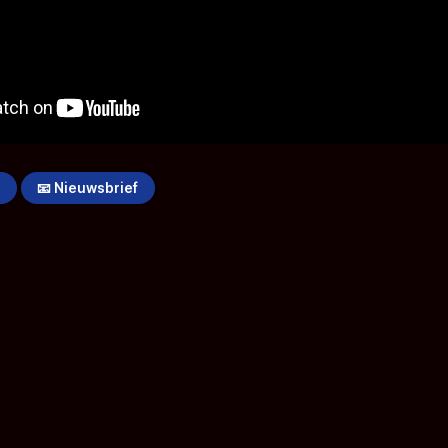
!
📧 Nieuwsbrief