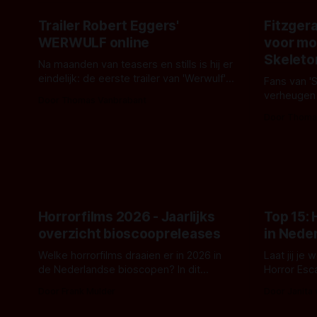
Trailer Robert Eggers'
Fitzgera
WERWULF online
voor mo
Skeleto
Na maanden van teasers en stills is hij er
eindelijk: de eerste trailer van 'Werwulf'.
Fans van '
De nieuwe film van Robert Eggers toont
verheugen
Door Thomas Vanbrabant
- zoals we van hem kennen - een rauwe
samenwerki
Door Thoma
en kille stijl vol folklore en mythe. Het
Kyle Gallne
topic deze keer is (kon het het al
Binnenkort 
raden?)... de weerwolf. Kijk je mee?
een nieuwe
de opnames 
Horrorfilms 2026 - Jaarlijks
Top 15:
overzicht bioscoopreleases
in Nede
Welke horrorfilms draaien er in 2026 in
Laat jij je
de Nederlandse bioscopen? In dit
Horror Esc
overzicht vind je nu al bijna 50 horror- en
om te spel
Door Frank Mulder
Door Janita
aanverwante films.