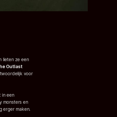
 lieten ze een
he Outlast
ntwoordelijk voor
t in een
epy monsters en
og erger maken.