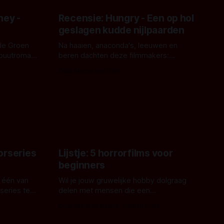
ney -
Recensie: Hungry - Een op hol
geslagen kudde nijlpaarden
de Groen
Na haaien, anaconda's, leeuwen en
ebuutroman.
beren dachten deze filmmakers:
erd en
waarom geen nijlpaarden? Regisseur
Door Michel van Dam
 een
James Nunn doet het gewoon en aan
grond,
ons om te oordelen of dat goed uitpakt
met Hungry of niet.
aars. En dat
ord waar.
orseries
Lijstje: 5 horrorfilms voor
beginners
 één van
Wil je jouw gruwelijke hobby dolgraag
series te
delen met mensen die een
aardappelschilmes al eng vinden?
Door Marloes Keeris, Gerben Prins
 specifiek
Probeer ze eens op te warmen met een
f The
instapmodel horrorfilm.