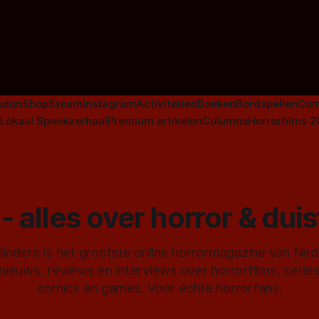
Johnsons. Maar Nederlandse h
niet beperkt tot films. Hier ee
Nederlandse tv-series uit het 
horrorgenre. Als
odon
Shop
Steam
Instagram
Activiteiten
Boeken
Bordspellen
Com
Lokaal Spookverhaal
Premium artikelen
Columns
Horrorfilms 
- alles over horror & dui
inders is het grootste online horrormagazine van Ne
 nieuws, reviews en interviews over horrorfilms, serie
comics en games. Voor echte horrorfans.