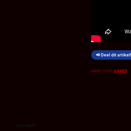
📢 Deel dit artikel
MEER OVER:
GAMES
LEES MEER