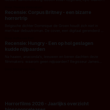
en regisseur J.T. Mollner. Binnenkort zijn ze te zien in
Door Thomas Vanbrabant
'Skeletons', een nieuwe creature feature waarvoor de
Recensie: Corpus Britney - een bizarre
opnames zijn gestart in Australië.
horrortrip
Belgische dichter Dominique de Groen houdt zich niet in
met haar debuutroman. De cover, een digitaal gerenderd en
bizar muterend lichaam tegen een pastelroze- en blauwe
Door Aafke van Pelt
achtergrond, belooft iets kleurrijks maar onheilspellends,
Recensie: Hungry - Een op hol geslagen
iets ongrijpbaars. En dat maakt De Groen met ieder woord
kudde nijlpaarden
waar.
Na haaien, anaconda's, leeuwen en beren dachten deze
filmmakers: waarom geen nijlpaarden? Regisseur James
Nunn doet het gewoon en aan ons om te oordelen of dat
Door Michel van Dam
goed uitpakt met Hungry of niet.
Horrorfilms 2026 - Jaarlijks overzicht
bioscoopreleases