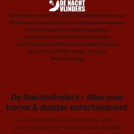
Colofon
Vacatures
Contact
RSS Feed
Bluesky
Mastodon
Shop
Steam
Instagram
Activiteiten
Boeken
Bordspellen
Comics
Gadget
Horrortips
Infographics
Korte Horrorverhalen
Korte Horrorfilms
Lokaal Spookverhaal
Premium artikelen
Columns
Horrorfilms 2026
No Geeks, No Glory
Werkt op
Ghost
De Nachtvlinders - alles over
horror & duister entertainment
De Nachtvlinders is het grootste online
horrormagazine van Nederland met dagelijks