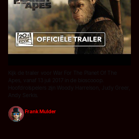
Kijk de trailer voor War For The Planet Of The
Apes, vanaf 13 juli 2017 in de bioscooop.
Hoofdrolspelers zijn Woody Harrelson, Judy Greer,
Andy Serkis.
Frank Mulder
09 dec. 2016