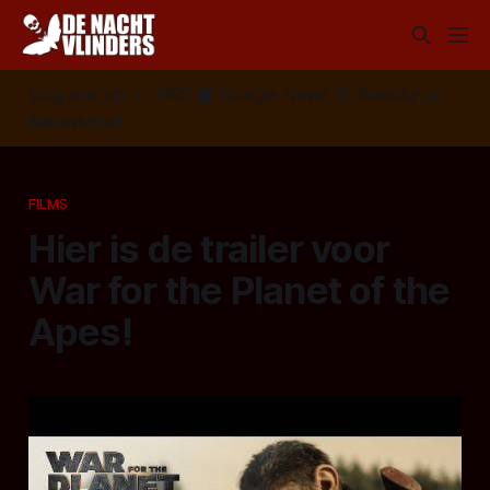
Volg ons op:
📣
RSS
📰
Google News
🦋
Bluesky
✉️
Nieuwsbrief
FILMS
Hier is de trailer voor
War for the Planet of the
Apes!