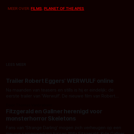
MEER OVER:
FILMS
,
PLANET OF THE APES
LEES MEER
Trailer Robert Eggers' WERWULF online
Na maanden van teasers en stills is hij er eindelijk: de
eerste trailer van 'Werwulf'. De nieuwe film van Robert
Eggers toont - zoals we van hem kennen - een rauwe en
Door Thomas Vanbrabant
kille stijl vol folklore en mythe. Het topic deze keer is (kon
Fitzgerald en Gallner herenigd voor
het het al raden?)... de weerwolf. Kijk je mee?
monsterhorror Skeletons
Fans van 'Strange Darling' mogen zich verheugen op een
nieuwe samenwerking tussen Willa Fitzgerald, Kyle Gallner