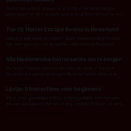
Welke horrorfilms draaien er in 2026 in de Nederlandse
bioscopen? In dit overzicht vind je nu al bijna 50 horror- en
aanverwante films.
Door Frank Mulder
Top 15: Horror Escape Rooms in Nederland
Laat jij je wel eens opsluiten? Deze Horror Escape Rooms
zijn zeer geschikt om te spelen voor horrorliefhebbers.
Door Janita van Leeuwen
Alle Nederlandse horrorseries om te bingen
Herfstdip? Ideaal moment om één van deze 7 duistere
Nederlandse series te bingen! Bij nederhorror denk je al
snel aan horrorfilms, waarschijnlijk specifiek aan De Lift,
Door Frank Mulder
Amsterdamned of The Johnsons. Maar Nederlandse horror
Lijstje: 5 horrorfilms voor beginners
is niet beperkt tot films. Hier een aantal Nederlandse tv-
series uit het duistere of horrorgenre. Als
Wil je jouw gruwelijke hobby dolgraag delen met mensen
die een aardappelschilmes al eng vinden? Probeer ze eens
op te warmen met een instapmodel horrorfilm.
Door Marloes Keeris, Gerben Prins