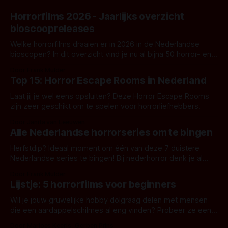
Horrorfilms 2026 - Jaarlijks overzicht
bioscoopreleases
Welke horrorfilms draaien er in 2026 in de Nederlandse
bioscopen? In dit overzicht vind je nu al bijna 50 horror- en
aanverwante films.
Door Frank Mulder
Top 15: Horror Escape Rooms in Nederland
Laat jij je wel eens opsluiten? Deze Horror Escape Rooms
zijn zeer geschikt om te spelen voor horrorliefhebbers.
Door Janita van Leeuwen
Alle Nederlandse horrorseries om te bingen
Herfstdip? Ideaal moment om één van deze 7 duistere
Nederlandse series te bingen! Bij nederhorror denk je al
snel aan horrorfilms, waarschijnlijk specifiek aan De Lift,
Door Frank Mulder
Amsterdamned of The Johnsons. Maar Nederlandse horror
Lijstje: 5 horrorfilms voor beginners
is niet beperkt tot films. Hier een aantal Nederlandse tv-
series uit het duistere of horrorgenre. Als
Wil je jouw gruwelijke hobby dolgraag delen met mensen
die een aardappelschilmes al eng vinden? Probeer ze eens
op te warmen met een instapmodel horrorfilm.
Door Marloes Keeris, Gerben Prins