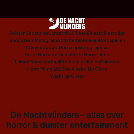
Colofon
Vacatures
Contact
RSS Feed
Bluesky
Mastodon
Shop
Steam
Instagram
Activiteiten
Boeken
Bordspellen
Comics
Gadget
Horrortips
Infographics
Korte Horrorverhalen
Korte Horrorfilms
Lokaal Spookverhaal
Premium artikelen
Columns
Horrorfilms 2026
No Geeks, No Glory
Werkt op
Ghost
De Nachtvlinders - alles over
horror & duister entertainment