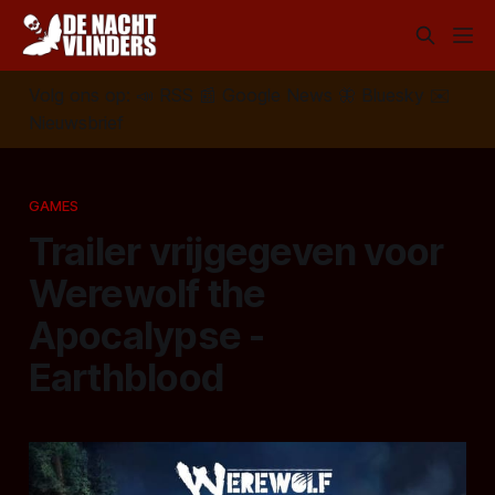
Volg ons op:
📣
RSS
📰
Google News
🦋
Bluesky
✉️
Nieuwsbrief
GAMES
Trailer vrijgegeven voor
Werewolf the
Apocalypse -
Earthblood