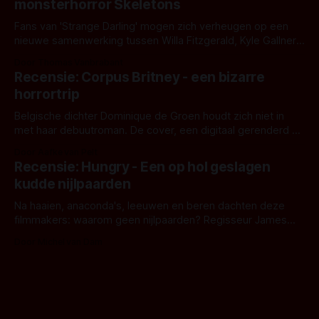
monsterhorror Skeletons
Fans van 'Strange Darling' mogen zich verheugen op een
nieuwe samenwerking tussen Willa Fitzgerald, Kyle Gallner
en regisseur J.T. Mollner. Binnenkort zijn ze te zien in
Door Thomas Vanbrabant
'Skeletons', een nieuwe creature feature waarvoor de
Recensie: Corpus Britney - een bizarre
opnames zijn gestart in Australië.
horrortrip
Belgische dichter Dominique de Groen houdt zich niet in
met haar debuutroman. De cover, een digitaal gerenderd en
bizar muterend lichaam tegen een pastelroze- en blauwe
Door Aafke van Pelt
achtergrond, belooft iets kleurrijks maar onheilspellends,
Recensie: Hungry - Een op hol geslagen
iets ongrijpbaars. En dat maakt De Groen met ieder woord
kudde nijlpaarden
waar.
Na haaien, anaconda's, leeuwen en beren dachten deze
filmmakers: waarom geen nijlpaarden? Regisseur James
Nunn doet het gewoon en aan ons om te oordelen of dat
Door Michel van Dam
goed uitpakt met Hungry of niet.