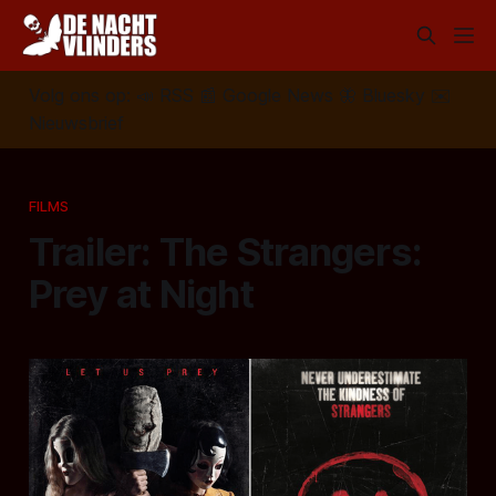
Volg ons op:
📣
RSS
📰
Google News
🦋
Bluesky
✉️
Nieuwsbrief
FILMS
Trailer: The Strangers:
Prey at Night