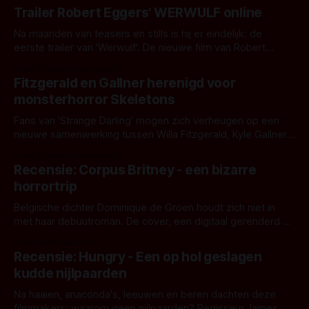
Trailer Robert Eggers' WERWULF online
Na maanden van teasers en stills is hij er eindelijk: de
eerste trailer van 'Werwulf'. De nieuwe film van Robert
Eggers toont - zoals we van hem kennen - een rauwe en
Door Thomas Vanbrabant
kille stijl vol folklore en mythe. Het topic deze keer is (kon
Fitzgerald en Gallner herenigd voor
het het al raden?)... de weerwolf. Kijk je mee?
monsterhorror Skeletons
Fans van 'Strange Darling' mogen zich verheugen op een
nieuwe samenwerking tussen Willa Fitzgerald, Kyle Gallner
en regisseur J.T. Mollner. Binnenkort zijn ze te zien in
Door Thomas Vanbrabant
'Skeletons', een nieuwe creature feature waarvoor de
Recensie: Corpus Britney - een bizarre
opnames zijn gestart in Australië.
horrortrip
Belgische dichter Dominique de Groen houdt zich niet in
met haar debuutroman. De cover, een digitaal gerenderd en
bizar muterend lichaam tegen een pastelroze- en blauwe
Door Aafke van Pelt
achtergrond, belooft iets kleurrijks maar onheilspellends,
Recensie: Hungry - Een op hol geslagen
iets ongrijpbaars. En dat maakt De Groen met ieder woord
kudde nijlpaarden
waar.
Na haaien, anaconda's, leeuwen en beren dachten deze
filmmakers: waarom geen nijlpaarden? Regisseur James