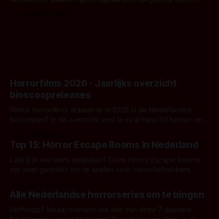
Nunn doet het gewoon en aan ons om te oordelen of dat
Door Michel van Dam
goed uitpakt met Hungry of niet.
Horrorfilms 2026 - Jaarlijks overzicht
bioscoopreleases
Welke horrorfilms draaien er in 2026 in de Nederlandse
bioscopen? In dit overzicht vind je nu al bijna 50 horror- en
aanverwante films.
Door Frank Mulder
Top 15: Horror Escape Rooms in Nederland
Laat jij je wel eens opsluiten? Deze Horror Escape Rooms
zijn zeer geschikt om te spelen voor horrorliefhebbers.
Door Janita van Leeuwen
Alle Nederlandse horrorseries om te bingen
Herfstdip? Ideaal moment om één van deze 7 duistere