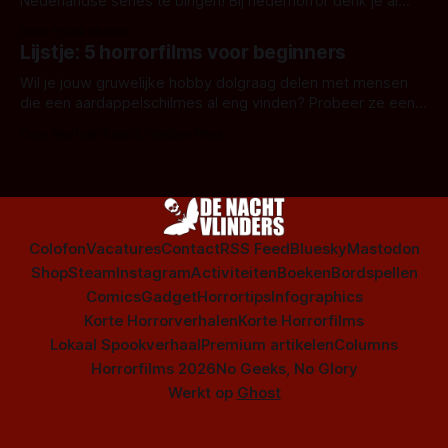
Nederlandse series te bingen! Bij nederhorror denk je al
snel aan horrorfilms, waarschijnlijk specifiek aan De Lift,
Door Frank Mulder
Amsterdamned of The Johnsons. Maar Nederlandse horror
Lijstje: 5 horrorfilms voor beginners
is niet beperkt tot films. Hier een aantal Nederlandse tv-
series uit het duistere of horrorgenre. Als
Wil je jouw gruwelijke hobby dolgraag delen met mensen
die een aardappelschilmes al eng vinden? Probeer ze eens
op te warmen met een instapmodel horrorfilm.
Door Marloes Keeris, Gerben Prins
Colofon
Vacatures
Contact
RSS Feed
Bluesky
Mastodon
Shop
Steam
Instagram
Activiteiten
Boeken
Bordspellen
Comics
Gadget
Horrortips
Infographics
Korte Horrorverhalen
Korte Horrorfilms
Lokaal Spookverhaal
Premium artikelen
Columns
Horrorfilms 2026
No Geeks, No Glory
Werkt op
Ghost