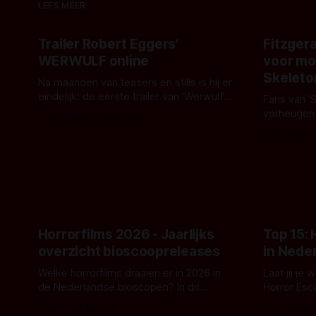
LEES MEER
Trailer Robert Eggers'
Fitzgera
WERWULF online
voor mo
Skeleto
Na maanden van teasers en stills is hij er
eindelijk: de eerste trailer van 'Werwulf'.
Fans van '
De nieuwe film van Robert Eggers toont
verheugen
Door Thomas Vanbrabant
- zoals we van hem kennen - een rauwe
samenwerki
Door Thoma
en kille stijl vol folklore en mythe. Het
Kyle Gallne
topic deze keer is (kon het het al
Binnenkort 
raden?)... de weerwolf. Kijk je mee?
een nieuwe
de opnames 
Horrorfilms 2026 - Jaarlijks
Top 15:
overzicht bioscoopreleases
in Nede
Welke horrorfilms draaien er in 2026 in
Laat jij je
de Nederlandse bioscopen? In dit
Horror Esc
overzicht vind je nu al bijna 50 horror- en
om te spel
Door Frank Mulder
Door Janita
aanverwante films.