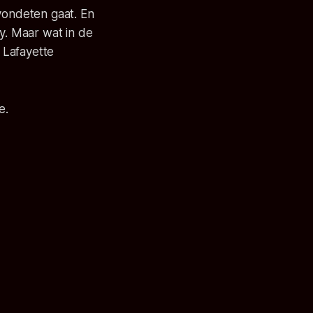
avondeten gaat. En
by. Maar wat in de
j Lafayette
e.