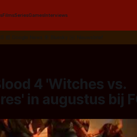
s
Films
Series
Games
Interviews
SS
📰
Google News
🦋
Bluesky
✉️
Nieuwsbrief
lood 4 'Witches vs.
es' in augustus bij F