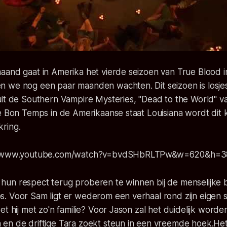
and gaat in Amerika het vierde seizoen van True Blood in
 we nog een paar maanden wachten. Dit seizoen is losj
uit de Southern Vampire Mysteries, "Dead to the World" v
e Bon Temps in de Amerikaanse staat Louisiana wordt dit 
ring.
://www.youtube.com/watch?v=bvdSHbRLTPw&w=620&h=3
ill hun respect terug proberen te winnen bij de menselijke 
. Voor Sam ligt er wederom een verhaal rond zijn eigen s
et hij met zo'n familie? Voor Jason zal het duidelijk worde
en de driftige Tara zoekt steun in een vreemde hoek.Het 