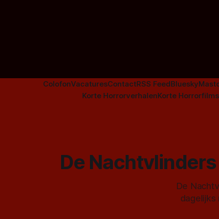
Colofon
Vacatures
Contact
RSS Feed
Bluesky
Mast
Korte Horrorverhalen
Korte Horrorfilms
De Nachtvlinders 
De Nachtvl
dagelijks