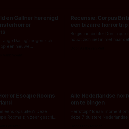
ld en Gallner herenigd
Recensie: Corpus Brit
nsterhorror
een bizarre horrortrip
ns
Belgische dichter Dominique 
houdt zich niet in met haar d
Strange Darling' mogen zich
De cover, een digitaal gerend
 op een nieuwe
Door Aafke van Pelt
bizar muterend lichaam tegen
ng tussen Willa Fitzgerald,
s Vanbrabant
pastelroze- en blauwe achter
r en regisseur J.T. Mollner.
belooft iets kleurrijks maar
zijn ze te zien in 'Skeletons',
onheilspellends, iets ongrijpb
 creature feature waarvoor
maakt De Groen met ieder wo
zijn gestart in Australië.
 Horror Escape Rooms
Alle Nederlandse horr
rland
om te bingen
 wel eens opsluiten? Deze
Herfstdip? Ideaal moment om
ape Rooms zijn zeer geschikt
deze 7 duistere Nederlandse 
en voor horrorliefhebbers.
bingen! Bij nederhorror denk je al snel
 van Leeuwen
Door Frank Mulder
aan horrorfilms, waarschijnlijk