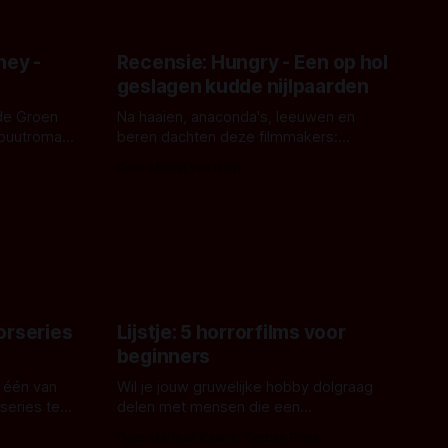
ney -
Recensie: Hungry - Een op hol
geslagen kudde nijlpaarden
de Groen
Na haaien, anaconda's, leeuwen en
ebuutroman.
beren dachten deze filmmakers:
erd en
waarom geen nijlpaarden? Regisseur
Door Michel van Dam
 een
James Nunn doet het gewoon en aan
grond,
ons om te oordelen of dat goed uitpakt
met Hungry of niet.
aars. En dat
ord waar.
orseries
Lijstje: 5 horrorfilms voor
beginners
 één van
Wil je jouw gruwelijke hobby dolgraag
series te
delen met mensen die een
aardappelschilmes al eng vinden?
Door Marloes Keeris, Gerben Prins
 specifiek
Probeer ze eens op te warmen met een