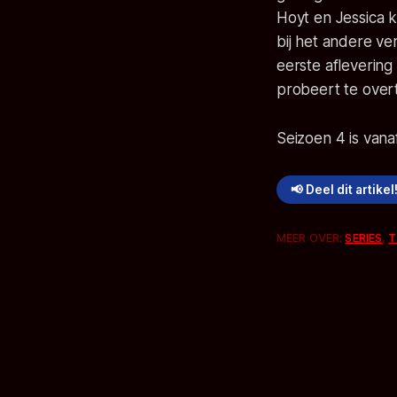
Hoyt en Jessica k
bij het andere ve
eerste aflevering
probeert te overt
Seizoen 4 is vana
📢 Deel dit artikel
MEER OVER:
SERIES
,
T