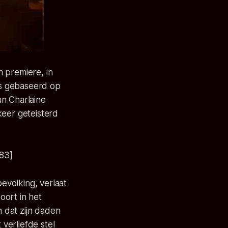
 premiere, in
es gebaseerd op
an Charlaine
keer geteisterd
83]
bevolking, verlaat
oort in het
n dat zijn daden
verliefde stel