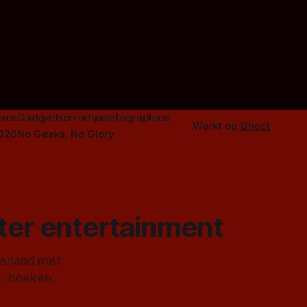
f The
instapmodel horrorfilm.
orror is
n aantal
duistere of
ics
Gadget
Horrortips
Infographics
Werkt op
Ghost
2026
No Geeks, No Glory
ster entertainment
derland met
s, boeken,