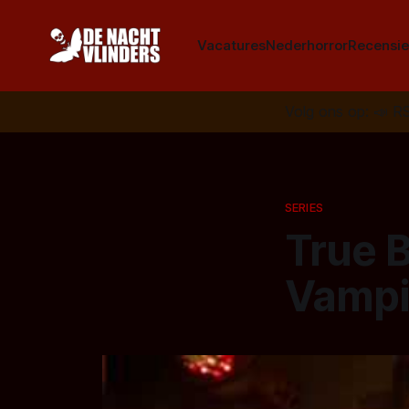
Vacatures
Nederhorror
Recensie
Volg ons op:
📣
R
SERIES
True B
Vampir