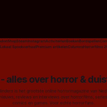
aan De Lift, Amsterdamned o
Johnsons. Maar Nederlandse h
niet beperkt tot films. Hier ee
Nederlandse tv-series uit het 
horrorgenre. Als
odon
Shop
Steam
Instagram
Activiteiten
Boeken
Bordspellen
Com
Lokaal Spookverhaal
Premium artikelen
Columns
Horrorfilms 
- alles over horror & dui
inders is het grootste online horrormagazine van Ne
 nieuws, reviews en interviews over horrorfilms, serie
comics en games. Voor echte horrorfans.