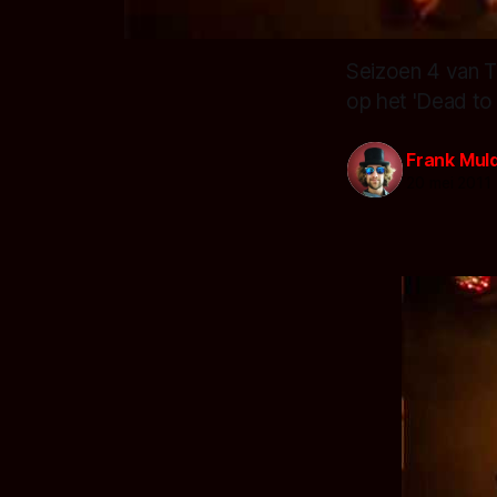
Seizoen 4 van Tr
op het 'Dead to 
Frank Mul
20 mei 2011