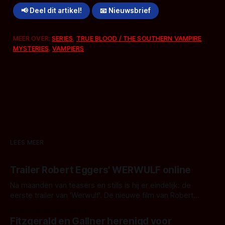
📢 Deel dit artikel!
📧 Nieuwsbrief
MEER OVER:
SERIES
,
TRUE BLOOD / THE SOUTHERN VAMPIRE
MYSTERIES
,
VAMPIERS
LEES MEER
Trailer Robert Eggers' WERWULF online
Na maanden van teasers en stills is hij er eindelijk: de
eerste trailer van 'Werwulf'. De nieuwe film van Robert
Eggers toont - zoals we van hem kennen - een rauwe en
Door Thomas Vanbrabant
kille stijl vol folklore en mythe. Het topic deze keer is (kon
Fitzgerald en Gallner herenigd voor