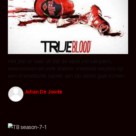
Het ziet er naar uit dat de serie vol vampiers,
weerwolven en vele andere vreemde wezens op
een dramatische manier aan zijn einde gaat komen
Johan De Joode
22 jun. 2014