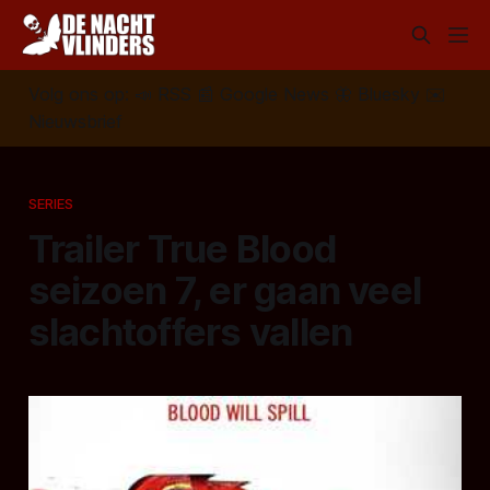
Volg ons op:
📣
RSS
📰
Google News
🦋
Bluesky
✉️
Nieuwsbrief
SERIES
Trailer True Blood
seizoen 7, er gaan veel
slachtoffers vallen