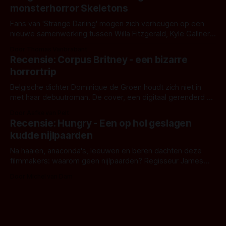
het het al raden?)... de weerwolf. Kijk je mee?
monsterhorror Skeletons
Fans van 'Strange Darling' mogen zich verheugen op een
nieuwe samenwerking tussen Willa Fitzgerald, Kyle Gallner
en regisseur J.T. Mollner. Binnenkort zijn ze te zien in
Door Thomas Vanbrabant
'Skeletons', een nieuwe creature feature waarvoor de
Recensie: Corpus Britney - een bizarre
opnames zijn gestart in Australië.
horrortrip
Belgische dichter Dominique de Groen houdt zich niet in
met haar debuutroman. De cover, een digitaal gerenderd en
bizar muterend lichaam tegen een pastelroze- en blauwe
Door Aafke van Pelt
achtergrond, belooft iets kleurrijks maar onheilspellends,
Recensie: Hungry - Een op hol geslagen
iets ongrijpbaars. En dat maakt De Groen met ieder woord
kudde nijlpaarden
waar.
Na haaien, anaconda's, leeuwen en beren dachten deze
filmmakers: waarom geen nijlpaarden? Regisseur James
Nunn doet het gewoon en aan ons om te oordelen of dat
Door Michel van Dam
goed uitpakt met Hungry of niet.