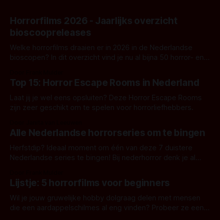
Horrorfilms 2026 - Jaarlijks overzicht
bioscoopreleases
Welke horrorfilms draaien er in 2026 in de Nederlandse
bioscopen? In dit overzicht vind je nu al bijna 50 horror- en
aanverwante films.
Door Frank Mulder
Top 15: Horror Escape Rooms in Nederland
Laat jij je wel eens opsluiten? Deze Horror Escape Rooms
zijn zeer geschikt om te spelen voor horrorliefhebbers.
Door Janita van Leeuwen
Alle Nederlandse horrorseries om te bingen
Herfstdip? Ideaal moment om één van deze 7 duistere
Nederlandse series te bingen! Bij nederhorror denk je al
snel aan horrorfilms, waarschijnlijk specifiek aan De Lift,
Door Frank Mulder
Amsterdamned of The Johnsons. Maar Nederlandse horror
Lijstje: 5 horrorfilms voor beginners
is niet beperkt tot films. Hier een aantal Nederlandse tv-
series uit het duistere of horrorgenre. Als
Wil je jouw gruwelijke hobby dolgraag delen met mensen
die een aardappelschilmes al eng vinden? Probeer ze eens
op te warmen met een instapmodel horrorfilm.