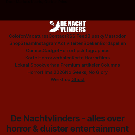
Door Marloes Keeris, Gerben Prins
Colofon
Vacatures
Contact
RSS Feed
Bluesky
Mastodon
Shop
Steam
Instagram
Activiteiten
Boeken
Bordspellen
Comics
Gadget
Horrortips
Infographics
Korte Horrorverhalen
Korte Horrorfilms
Lokaal Spookverhaal
Premium artikelen
Columns
Horrorfilms 2026
No Geeks, No Glory
Werkt op
Ghost
De Nachtvlinders - alles over
horror & duister entertainment