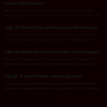
bioscoopreleases
Welke horrorfilms draaien er in 2026 in de Nederlandse
bioscopen? In dit overzicht vind je nu al bijna 50 horror- en
aanverwante films.
Door Frank Mulder
Top 15: Horror Escape Rooms in Nederland
Laat jij je wel eens opsluiten? Deze Horror Escape Rooms
zijn zeer geschikt om te spelen voor horrorliefhebbers.
Door Janita van Leeuwen
Alle Nederlandse horrorseries om te bingen
Herfstdip? Ideaal moment om één van deze 7 duistere
Nederlandse series te bingen! Bij nederhorror denk je al
snel aan horrorfilms, waarschijnlijk specifiek aan De Lift,
Door Frank Mulder
Amsterdamned of The Johnsons. Maar Nederlandse horror
Lijstje: 5 horrorfilms voor beginners
is niet beperkt tot films. Hier een aantal Nederlandse tv-
series uit het duistere of horrorgenre. Als
Wil je jouw gruwelijke hobby dolgraag delen met mensen
die een aardappelschilmes al eng vinden? Probeer ze eens
op te warmen met een instapmodel horrorfilm.
Door Marloes Keeris, Gerben Prins