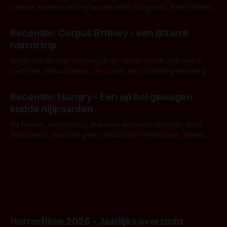
nieuwe samenwerking tussen Willa Fitzgerald, Kyle Gallner
en regisseur J.T. Mollner. Binnenkort zijn ze te zien in
Door Thomas Vanbrabant
'Skeletons', een nieuwe creature feature waarvoor de
Recensie: Corpus Britney - een bizarre
opnames zijn gestart in Australië.
horrortrip
Belgische dichter Dominique de Groen houdt zich niet in
met haar debuutroman. De cover, een digitaal gerenderd en
bizar muterend lichaam tegen een pastelroze- en blauwe
Door Aafke van Pelt
achtergrond, belooft iets kleurrijks maar onheilspellends,
Recensie: Hungry - Een op hol geslagen
iets ongrijpbaars. En dat maakt De Groen met ieder woord
kudde nijlpaarden
waar.
Na haaien, anaconda's, leeuwen en beren dachten deze
filmmakers: waarom geen nijlpaarden? Regisseur James
Nunn doet het gewoon en aan ons om te oordelen of dat
Door Michel van Dam
goed uitpakt met Hungry of niet.
Horrorfilms 2026 - Jaarlijks overzicht