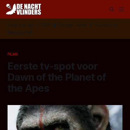
Volg ons op:
📣
RSS
📰
Google News
🦋
Bluesky
✉️
Nieuwsbrief
FILMS
Eerste tv-spot voor
Dawn of the Planet of
the Apes