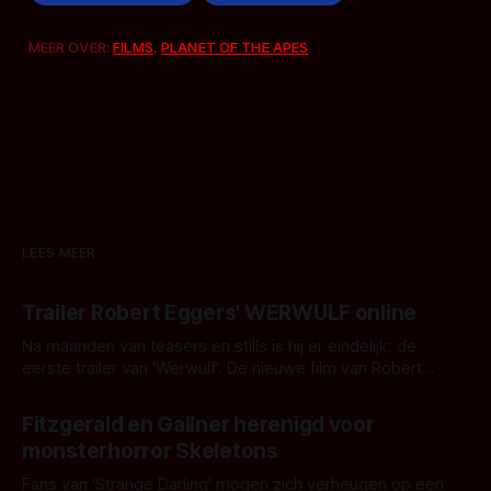
MEER OVER:
FILMS
,
PLANET OF THE APES
LEES MEER
Trailer Robert Eggers' WERWULF online
Na maanden van teasers en stills is hij er eindelijk: de
eerste trailer van 'Werwulf'. De nieuwe film van Robert
Eggers toont - zoals we van hem kennen - een rauwe en
Door Thomas Vanbrabant
kille stijl vol folklore en mythe. Het topic deze keer is (kon
Fitzgerald en Gallner herenigd voor
het het al raden?)... de weerwolf. Kijk je mee?
monsterhorror Skeletons
Fans van 'Strange Darling' mogen zich verheugen op een