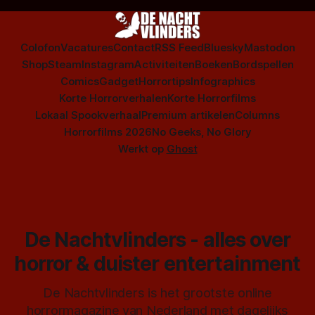
Colofon
Vacatures
Contact
RSS Feed
Bluesky
Mastodon
Shop
Steam
Instagram
Activiteiten
Boeken
Bordspellen
Comics
Gadget
Horrortips
Infographics
Korte Horrorverhalen
Korte Horrorfilms
Lokaal Spookverhaal
Premium artikelen
Columns
Horrorfilms 2026
No Geeks, No Glory
Werkt op
Ghost
De Nachtvlinders - alles over
horror & duister entertainment
De Nachtvlinders is het grootste online
horrormagazine van Nederland met dagelijks