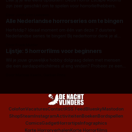
Laat jij je wel eens opsluiten? Deze Horror Escape Rooms
zijn zeer geschikt om te spelen voor horrorliefhebbers.
Door Janita van Leeuwen
Alle Nederlandse horrorseries om te bingen
Herfstdip? Ideaal moment om één van deze 7 duistere
Nederlandse series te bingen! Bij nederhorror denk je al
snel aan horrorfilms, waarschijnlijk specifiek aan De Lift,
Door Frank Mulder
Amsterdamned of The Johnsons. Maar Nederlandse horror
Lijstje: 5 horrorfilms voor beginners
is niet beperkt tot films. Hier een aantal Nederlandse tv-
series uit het duistere of horrorgenre. Als
Wil je jouw gruwelijke hobby dolgraag delen met mensen
die een aardappelschilmes al eng vinden? Probeer ze eens
op te warmen met een instapmodel horrorfilm.
Door Marloes Keeris, Gerben Prins
Colofon
Vacatures
Contact
RSS Feed
Bluesky
Mastodon
Shop
Steam
Instagram
Activiteiten
Boeken
Bordspellen
Comics
Gadget
Horrortips
Infographics
Korte Horrorverhalen
Korte Horrorfilms