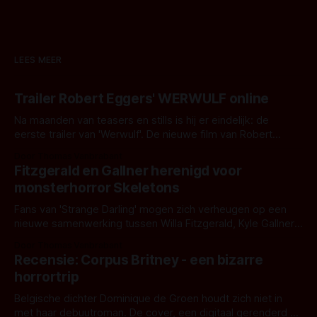
LEES MEER
Trailer Robert Eggers' WERWULF online
Na maanden van teasers en stills is hij er eindelijk: de
eerste trailer van 'Werwulf'. De nieuwe film van Robert
Eggers toont - zoals we van hem kennen - een rauwe en
Door Thomas Vanbrabant
kille stijl vol folklore en mythe. Het topic deze keer is (kon
Fitzgerald en Gallner herenigd voor
het het al raden?)... de weerwolf. Kijk je mee?
monsterhorror Skeletons
Fans van 'Strange Darling' mogen zich verheugen op een
nieuwe samenwerking tussen Willa Fitzgerald, Kyle Gallner
en regisseur J.T. Mollner. Binnenkort zijn ze te zien in
Door Thomas Vanbrabant
'Skeletons', een nieuwe creature feature waarvoor de
Recensie: Corpus Britney - een bizarre
opnames zijn gestart in Australië.
horrortrip
Belgische dichter Dominique de Groen houdt zich niet in
met haar debuutroman. De cover, een digitaal gerenderd en