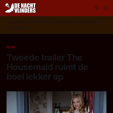
Volg ons op:
📣
RSS
📰
Google News
🦋
Bluesky
✉️
Nieuwsbrief
FILMS
Tweede trailer The
Housemaid ruimt de
boel lekker op