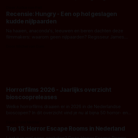
bizar muterend lichaam tegen een pastelroze- en blauwe
Door Aafke van Pelt
achtergrond, belooft iets kleurrijks maar onheilspellends,
Recensie: Hungry - Een op hol geslagen
iets ongrijpbaars. En dat maakt De Groen met ieder woord
kudde nijlpaarden
waar.
Na haaien, anaconda's, leeuwen en beren dachten deze
filmmakers: waarom geen nijlpaarden? Regisseur James
Nunn doet het gewoon en aan ons om te oordelen of dat
Door Michel van Dam
goed uitpakt met Hungry of niet.
Horrorfilms 2026 - Jaarlijks overzicht
bioscoopreleases
Welke horrorfilms draaien er in 2026 in de Nederlandse
bioscopen? In dit overzicht vind je nu al bijna 50 horror- en
aanverwante films.
Door Frank Mulder
Top 15: Horror Escape Rooms in Nederland