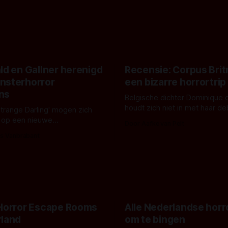
ld en Gallner herenigd
Recensie: Corpus Brit
nsterhorror
een bizarre horrortrip
ns
Belgische dichter Dominique 
houdt zich niet in met haar d
Strange Darling' mogen zich
De cover, een digitaal gerend
 op een nieuwe
Door Aafke van Pelt
bizar muterend lichaam tegen
ng tussen Willa Fitzgerald,
s Vanbrabant
pastelroze- en blauwe achter
r en regisseur J.T. Mollner.
belooft iets kleurrijks maar
zijn ze te zien in 'Skeletons',
onheilspellends, iets ongrijpb
 creature feature waarvoor
maakt De Groen met ieder wo
zijn gestart in Australië.
 Horror Escape Rooms
Alle Nederlandse horr
rland
om te bingen