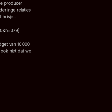
jke producer
erlinge relaties
huisje...
20&h=379]
dget van 10.000
 ook niet dat we