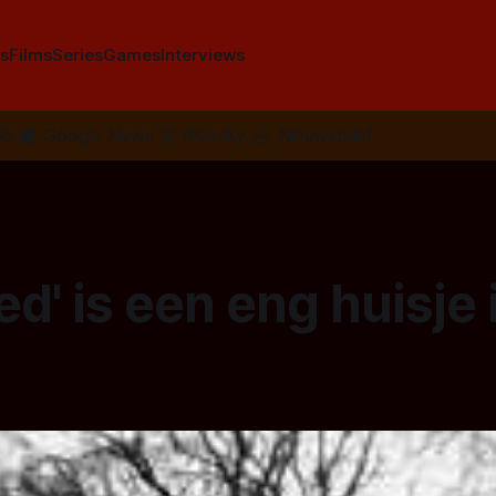
s
Films
Series
Games
Interviews
SS
📰
Google News
🦋
Bluesky
✉️
Nieuwsbrief
led' is een eng huisje 