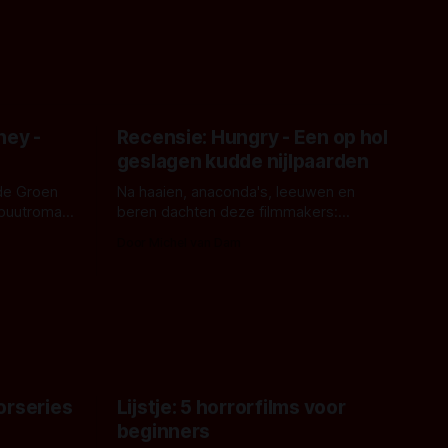
ney -
Recensie: Hungry - Een op hol
geslagen kudde nijlpaarden
de Groen
Na haaien, anaconda's, leeuwen en
ebuutroman.
beren dachten deze filmmakers:
erd en
waarom geen nijlpaarden? Regisseur
Door Michel van Dam
 een
James Nunn doet het gewoon en aan
grond,
ons om te oordelen of dat goed uitpakt
met Hungry of niet.
aars. En dat
ord waar.
orseries
Lijstje: 5 horrorfilms voor
beginners