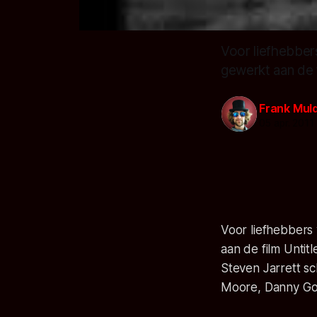
Voor liefhebber
gewerkt aan de f
Frank Mul
05 apr. 2011
Voor liefhebbers
aan de film Untit
Steven Jarrett sc
Moore, Danny Gold