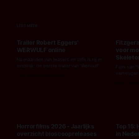
LEES MEER
Trailer Robert Eggers'
Fitzgera
WERWULF online
voor mo
Skeleto
Na maanden van teasers en stills is hij er
eindelijk: de eerste trailer van 'Werwulf'.
Fans van '
De nieuwe film van Robert Eggers toont
verheugen
Door Thomas Vanbrabant
- zoals we van hem kennen - een rauwe
samenwerki
Door Thoma
en kille stijl vol folklore en mythe. Het
Kyle Gallne
topic deze keer is (kon het het al
Binnenkort 
raden?)... de weerwolf. Kijk je mee?
een nieuwe
de opnames 
Horrorfilms 2026 - Jaarlijks
Top 15:
overzicht bioscoopreleases
in Nede