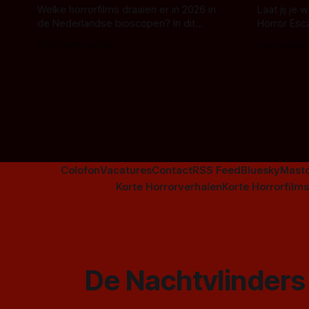
Welke horrorfilms draaien er in 2026 in
Laat jij je
de Nederlandse bioscopen? In dit
Horror Esc
overzicht vind je nu al bijna 50 horror- en
om te spel
Door Frank Mulder
Door Janita
aanverwante films.
Colofon
Vacatures
Contact
RSS Feed
Bluesky
Mast
Korte Horrorverhalen
Korte Horrorfilms
De Nachtvlinders 