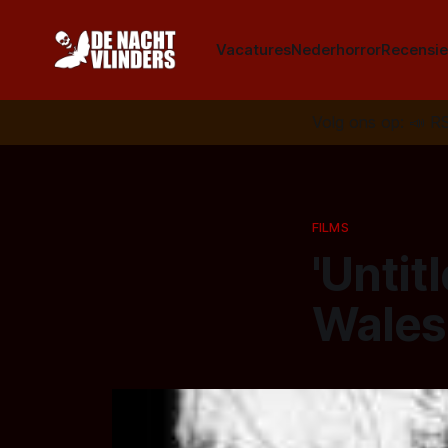
Vacatures
Nederhorror
Recensie
Volg ons op:
📣
R
FILMS
'Untit
Wales