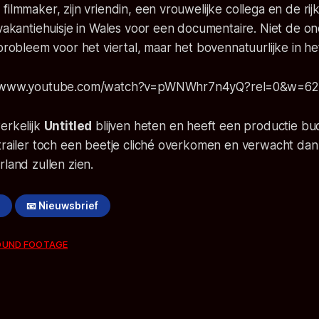
filmmaker, zijn vriendin, een vrouwelijke collega en de ri
 vakantiehuisje in Wales voor een documentaire. Niet de ond
probleem voor het viertal, maar het bovennatuurlijke in het 
://www.youtube.com/watch?v=pWNWhr7n4yQ?rel=0&w=6
erkelijk
Untitled
blijven heten en heeft een productie bu
trailer toch een beetje cliché overkomen en verwacht dan
rland zullen zien.
!
📧 Nieuwsbrief
OUND FOOTAGE