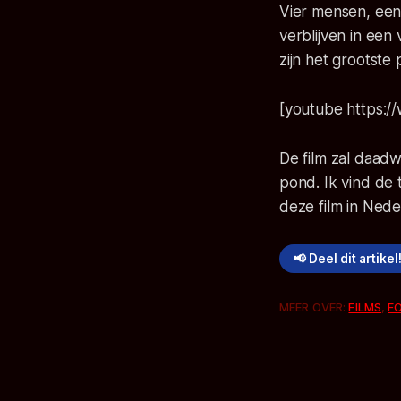
Vier mensen, een 
verblijven in een
zijn het grootste 
[youtube https
De film zal daadw
pond. Ik vind de 
deze film in Nede
📢 Deel dit artikel
MEER OVER:
FILMS
,
F