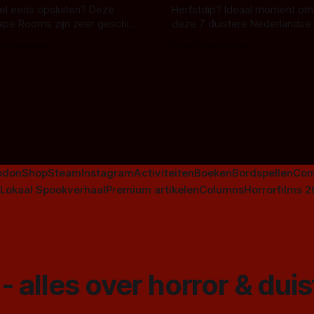
 wel eens opsluiten? Deze
Herfstdip? Ideaal moment om
ape Rooms zijn zeer geschikt
deze 7 duistere Nederlandse 
en voor horrorliefhebbers.
bingen! Bij nederhorror denk je al snel
 van Leeuwen
Door Frank Mulder
aan horrorfilms, waarschijnlijk
aan De Lift, Amsterdamned o
Johnsons. Maar Nederlandse h
niet beperkt tot films. Hier ee
Nederlandse tv-series uit het 
horrorgenre. Als
odon
Shop
Steam
Instagram
Activiteiten
Boeken
Bordspellen
Com
Lokaal Spookverhaal
Premium artikelen
Columns
Horrorfilms 
- alles over horror & dui