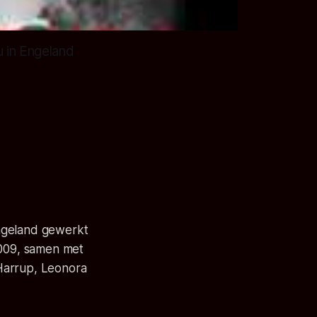
 in Engeland
Engeland gewerkt
2009, samen met
 Harrup, Leonora