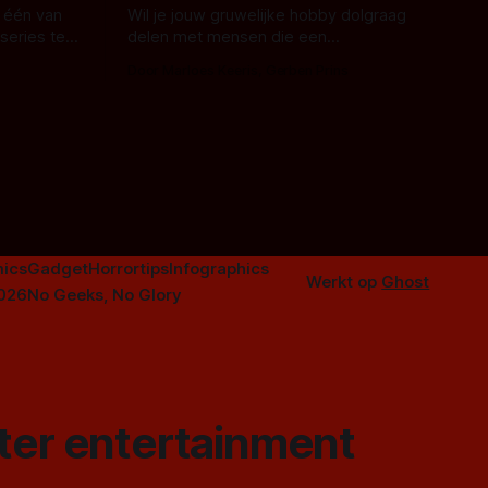
 één van
Wil je jouw gruwelijke hobby dolgraag
series te
delen met mensen die een
aardappelschilmes al eng vinden?
Door Marloes Keeris, Gerben Prins
 specifiek
Probeer ze eens op te warmen met een
f The
instapmodel horrorfilm.
orror is
n aantal
duistere of
ics
Gadget
Horrortips
Infographics
Werkt op
Ghost
2026
No Geeks, No Glory
ster entertainment