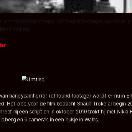
s van handycamhorror (of found footage) wordt er nu
ilm Untitled.
der
 van handycamhorror (of
found footage
) wordt er nu in 
led. Het idee voor de film bedacht Shaun Troke al begin 
hreef hij een script en in oktober 2010 trokt hij met Nikki
berg en 6 camera's in een huisje in Wales.