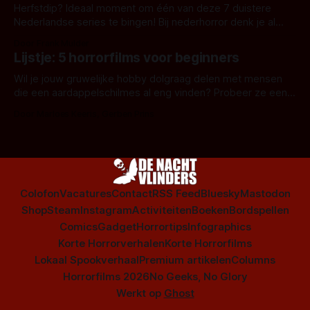
Herfstdip? Ideaal moment om één van deze 7 duistere
Nederlandse series te bingen! Bij nederhorror denk je al
snel aan horrorfilms, waarschijnlijk specifiek aan De Lift,
Door Frank Mulder
Amsterdamned of The Johnsons. Maar Nederlandse horror
Lijstje: 5 horrorfilms voor beginners
is niet beperkt tot films. Hier een aantal Nederlandse tv-
series uit het duistere of horrorgenre. Als
Wil je jouw gruwelijke hobby dolgraag delen met mensen
die een aardappelschilmes al eng vinden? Probeer ze eens
op te warmen met een instapmodel horrorfilm.
Door Marloes Keeris, Gerben Prins
Colofon
Vacatures
Contact
RSS Feed
Bluesky
Mastodon
Shop
Steam
Instagram
Activiteiten
Boeken
Bordspellen
Comics
Gadget
Horrortips
Infographics
Korte Horrorverhalen
Korte Horrorfilms
Lokaal Spookverhaal
Premium artikelen
Columns
Horrorfilms 2026
No Geeks, No Glory
Werkt op
Ghost