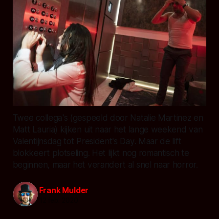
Twee collega's (gespeeld door Natalie Martinez en
Matt Lauria) kijken uit naar het lange weekend van
Valentijnsdag tot President's Day. Maar de lift
blokkeert plotseling. Het lijkt nog romantisch te
beginnen, maar het verandert al snel naar horror.
Frank Mulder
12 feb. 2020