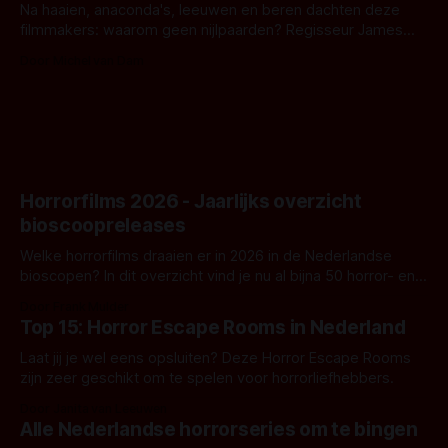
Na haaien, anaconda's, leeuwen en beren dachten deze
filmmakers: waarom geen nijlpaarden? Regisseur James
Nunn doet het gewoon en aan ons om te oordelen of dat
Door Michel van Dam
goed uitpakt met Hungry of niet.
Horrorfilms 2026 - Jaarlijks overzicht
bioscoopreleases
Welke horrorfilms draaien er in 2026 in de Nederlandse
bioscopen? In dit overzicht vind je nu al bijna 50 horror- en
aanverwante films.
Door Frank Mulder
Top 15: Horror Escape Rooms in Nederland
Laat jij je wel eens opsluiten? Deze Horror Escape Rooms
zijn zeer geschikt om te spelen voor horrorliefhebbers.
Door Janita van Leeuwen
Alle Nederlandse horrorseries om te bingen