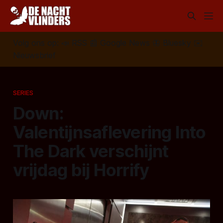
Volg ons op:
📣
RSS
📰
Google News
🦋
Bluesky
✉️
Nieuwsbrief
SERIES
Down:
Valentijnsaflevering Into
The Dark verschijnt
vrijdag bij Horrify