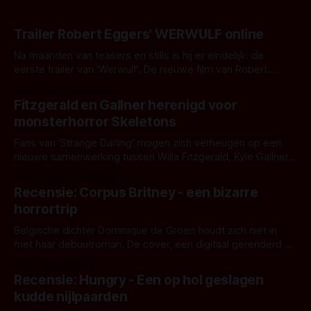
Trailer Robert Eggers' WERWULF online
Na maanden van teasers en stills is hij er eindelijk: de
eerste trailer van 'Werwulf'. De nieuwe film van Robert
Eggers toont - zoals we van hem kennen - een rauwe en
Door Thomas Vanbrabant
kille stijl vol folklore en mythe. Het topic deze keer is (kon
Fitzgerald en Gallner herenigd voor
het het al raden?)... de weerwolf. Kijk je mee?
monsterhorror Skeletons
Fans van 'Strange Darling' mogen zich verheugen op een
nieuwe samenwerking tussen Willa Fitzgerald, Kyle Gallner
en regisseur J.T. Mollner. Binnenkort zijn ze te zien in
Door Thomas Vanbrabant
'Skeletons', een nieuwe creature feature waarvoor de
Recensie: Corpus Britney - een bizarre
opnames zijn gestart in Australië.
horrortrip
Belgische dichter Dominique de Groen houdt zich niet in
met haar debuutroman. De cover, een digitaal gerenderd en
bizar muterend lichaam tegen een pastelroze- en blauwe
Door Aafke van Pelt
achtergrond, belooft iets kleurrijks maar onheilspellends,
Recensie: Hungry - Een op hol geslagen
iets ongrijpbaars. En dat maakt De Groen met ieder woord
kudde nijlpaarden
waar.