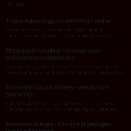
LEES MEER
Trailer Robert Eggers' WERWULF online
Na maanden van teasers en stills is hij er eindelijk: de
eerste trailer van 'Werwulf'. De nieuwe film van Robert
Eggers toont - zoals we van hem kennen - een rauwe en
Door Thomas Vanbrabant
kille stijl vol folklore en mythe. Het topic deze keer is (kon
Fitzgerald en Gallner herenigd voor
het het al raden?)... de weerwolf. Kijk je mee?
monsterhorror Skeletons
Fans van 'Strange Darling' mogen zich verheugen op een
nieuwe samenwerking tussen Willa Fitzgerald, Kyle Gallner
en regisseur J.T. Mollner. Binnenkort zijn ze te zien in
Door Thomas Vanbrabant
'Skeletons', een nieuwe creature feature waarvoor de
Recensie: Corpus Britney - een bizarre
opnames zijn gestart in Australië.
horrortrip
Belgische dichter Dominique de Groen houdt zich niet in
met haar debuutroman. De cover, een digitaal gerenderd en
bizar muterend lichaam tegen een pastelroze- en blauwe
Door Aafke van Pelt
achtergrond, belooft iets kleurrijks maar onheilspellends,
Recensie: Hungry - Een op hol geslagen
iets ongrijpbaars. En dat maakt De Groen met ieder woord