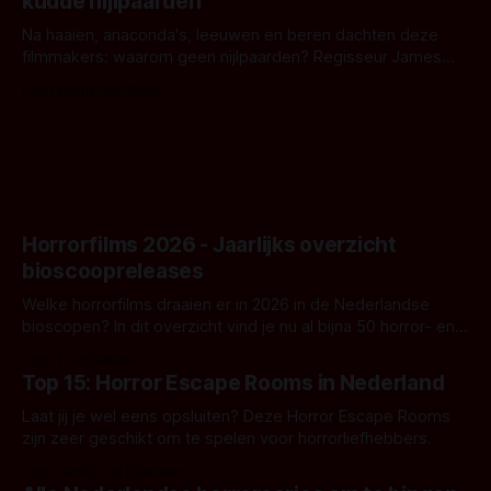
kudde nijlpaarden
waar.
Na haaien, anaconda's, leeuwen en beren dachten deze
filmmakers: waarom geen nijlpaarden? Regisseur James
Nunn doet het gewoon en aan ons om te oordelen of dat
Door Michel van Dam
goed uitpakt met Hungry of niet.
Horrorfilms 2026 - Jaarlijks overzicht
bioscoopreleases
Welke horrorfilms draaien er in 2026 in de Nederlandse
bioscopen? In dit overzicht vind je nu al bijna 50 horror- en
aanverwante films.
Door Frank Mulder
Top 15: Horror Escape Rooms in Nederland
Laat jij je wel eens opsluiten? Deze Horror Escape Rooms
zijn zeer geschikt om te spelen voor horrorliefhebbers.
Door Janita van Leeuwen