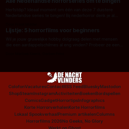
Alle Nederlandse horrorseries om te bingen
Herfstdip? Ideaal moment om één van deze 7 duistere
Nederlandse series te bingen! Bij nederhorror denk je al
snel aan horrorfilms, waarschijnlijk specifiek aan De Lift,
Door Frank Mulder
Amsterdamned of The Johnsons. Maar Nederlandse horror
Lijstje: 5 horrorfilms voor beginners
is niet beperkt tot films. Hier een aantal Nederlandse tv-
series uit het duistere of horrorgenre. Als
Wil je jouw gruwelijke hobby dolgraag delen met mensen
die een aardappelschilmes al eng vinden? Probeer ze eens
op te warmen met een instapmodel horrorfilm.
Door Marloes Keeris, Gerben Prins
Colofon
Vacatures
Contact
RSS Feed
Bluesky
Mastodon
Shop
Steam
Instagram
Activiteiten
Boeken
Bordspellen
Comics
Gadget
Horrortips
Infographics
Korte Horrorverhalen
Korte Horrorfilms
Lokaal Spookverhaal
Premium artikelen
Columns
Horrorfilms 2026
No Geeks, No Glory
Werkt op
Ghost