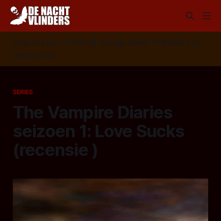
Volg ons op:
📣
RSS
📰
Google News
🦋
Bluesky
✉️
Nieuwsbrief
SERIES
The Vampire Diaries
seizoen 1: Love Sucks
(recensie )