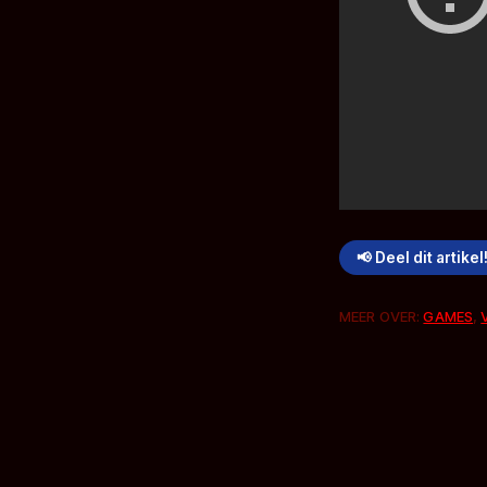
📢 Deel dit artikel
MEER OVER:
GAMES
,