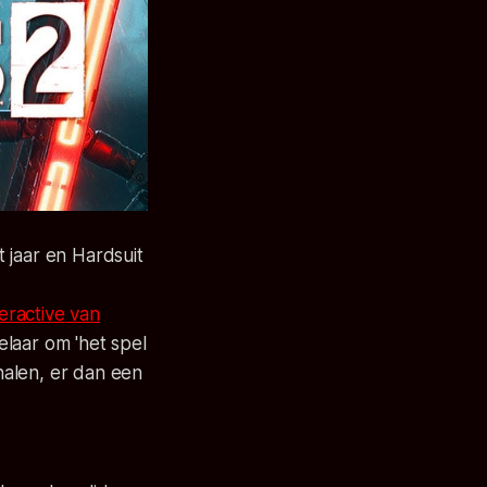
it jaar en
Hardsuit
eractive
van
laar om 'het spel
 halen, er dan een