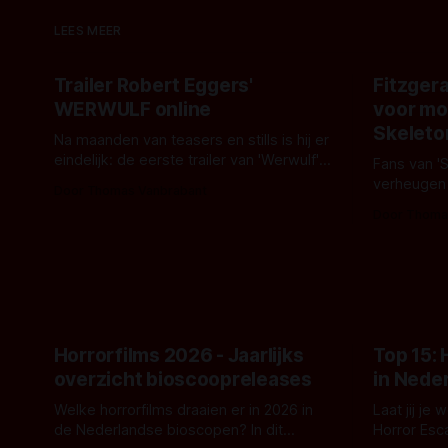
LEES MEER
Trailer Robert Eggers'
Fitzgera
WERWULF online
voor mo
Skeleto
Na maanden van teasers en stills is hij er
eindelijk: de eerste trailer van 'Werwulf'.
Fans van '
De nieuwe film van Robert Eggers toont
verheugen
Door Thomas Vanbrabant
- zoals we van hem kennen - een rauwe
samenwerki
Door Thoma
en kille stijl vol folklore en mythe. Het
Kyle Gallne
topic deze keer is (kon het het al
Binnenkort 
raden?)... de weerwolf. Kijk je mee?
een nieuwe
de opnames 
Horrorfilms 2026 - Jaarlijks
Top 15:
overzicht bioscoopreleases
in Nede
Welke horrorfilms draaien er in 2026 in
Laat jij je
de Nederlandse bioscopen? In dit
Horror Esc