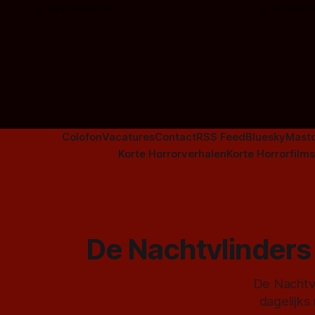
overzicht vind je nu al bijna 50 horror- en
om te spel
Door Frank Mulder
Door Janita
aanverwante films.
Colofon
Vacatures
Contact
RSS Feed
Bluesky
Mast
Korte Horrorverhalen
Korte Horrorfilms
De Nachtvlinders 
De Nachtvl
dagelijks