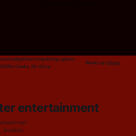
aardappelschilmes al eng vinden?
Door Marloes Keeris, Gerben Prins
 specifiek
Probeer ze eens op te warmen met een
f The
instapmodel horrorfilm.
orror is
n aantal
duistere of
ics
Gadget
Horrortips
Infographics
Werkt op
Ghost
2026
No Geeks, No Glory
ster entertainment
derland met
s, boeken,