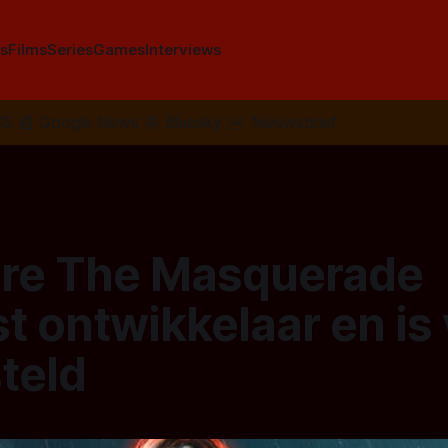
s
Films
Series
Games
Interviews
SS
📰
Google News
🦋
Bluesky
✉️
Nieuwsbrief
re The Masquerade
st ontwikkelaar en is
teld