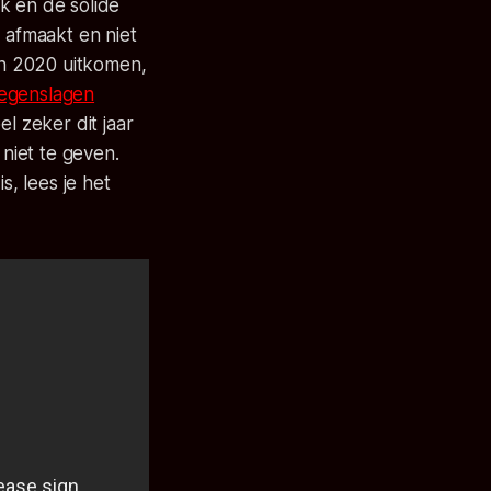
k en de solide
 afmaakt en niet
van 2020 uitkomen,
egenslagen
l zeker dit jaar
niet te geven.
, lees je het