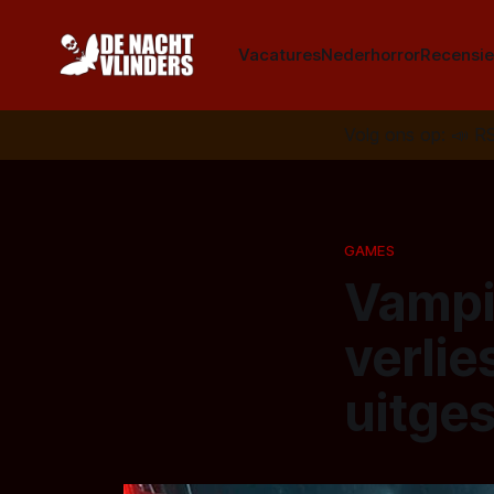
Vacatures
Nederhorror
Recensie
Volg ons op:
📣
R
GAMES
Vampi
verlie
uitges