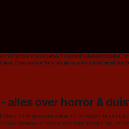
en voor horrorliefhebbers.
bingen! Bij nederhorror denk je al snel
 van Leeuwen
Door Frank Mulder
aan horrorfilms, waarschijnlijk
aan De Lift, Amsterdamned o
Johnsons. Maar Nederlandse h
niet beperkt tot films. Hier ee
Nederlandse tv-series uit het 
horrorgenre. Als
odon
Shop
Steam
Instagram
Activiteiten
Boeken
Bordspellen
Com
Lokaal Spookverhaal
Premium artikelen
Columns
Horrorfilms 
- alles over horror & dui
inders is het grootste online horrormagazine van Ne
 nieuws, reviews en interviews over horrorfilms, serie