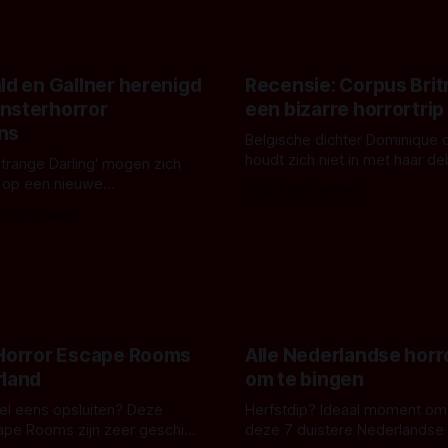
ld en Gallner herenigd
Recensie: Corpus Brit
nsterhorror
een bizarre horrortrip
ns
Belgische dichter Dominique 
houdt zich niet in met haar d
Strange Darling' mogen zich
De cover, een digitaal gerend
 op een nieuwe
Door Aafke van Pelt
bizar muterend lichaam tegen
ng tussen Willa Fitzgerald,
s Vanbrabant
pastelroze- en blauwe achter
r en regisseur J.T. Mollner.
belooft iets kleurrijks maar
zijn ze te zien in 'Skeletons',
onheilspellends, iets ongrijpb
 creature feature waarvoor
maakt De Groen met ieder wo
zijn gestart in Australië.
 Horror Escape Rooms
Alle Nederlandse horr
rland
om te bingen
 wel eens opsluiten? Deze
Herfstdip? Ideaal moment om
ape Rooms zijn zeer geschikt
deze 7 duistere Nederlandse 