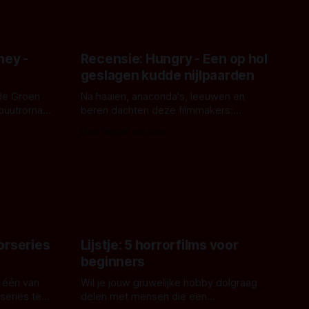
ney -
Recensie: Hungry - Een op hol
geslagen kudde nijlpaarden
de Groen
Na haaien, anaconda's, leeuwen en
ebuutroman.
beren dachten deze filmmakers:
erd en
waarom geen nijlpaarden? Regisseur
Door Michel van Dam
 een
James Nunn doet het gewoon en aan
grond,
ons om te oordelen of dat goed uitpakt
met Hungry of niet.
aars. En dat
ord waar.
orseries
Lijstje: 5 horrorfilms voor
beginners
 één van
Wil je jouw gruwelijke hobby dolgraag
series te
delen met mensen die een