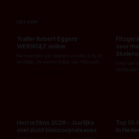
LEES MEER
Trailer Robert Eggers'
Fitzgera
WERWULF online
voor mo
Skeleto
Na maanden van teasers en stills is hij er
eindelijk: de eerste trailer van 'Werwulf'.
Fans van '
De nieuwe film van Robert Eggers toont
verheugen
Door Thomas Vanbrabant
- zoals we van hem kennen - een rauwe
samenwerki
Door Thoma
en kille stijl vol folklore en mythe. Het
Kyle Gallne
topic deze keer is (kon het het al
Binnenkort 
raden?)... de weerwolf. Kijk je mee?
een nieuwe
de opnames 
Horrorfilms 2026 - Jaarlijks
Top 15:
overzicht bioscoopreleases
in Nede