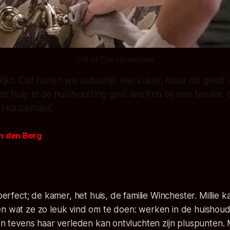
Still uit The Housemaid
 lijkt. Dat horen we natuurlijk wel vaker, maar dit gel
ls hulp in de huishouding gaat werken bij een familie.
e Housemaid'.
n den Berg
5
 perfect; de kamer, het huis, de familie Winchester. Millie k
en wat ze zo leuk vind om te doen: werken in de huishoud
 en tevens haar verleden kan ontvluchten zijn pluspunten.