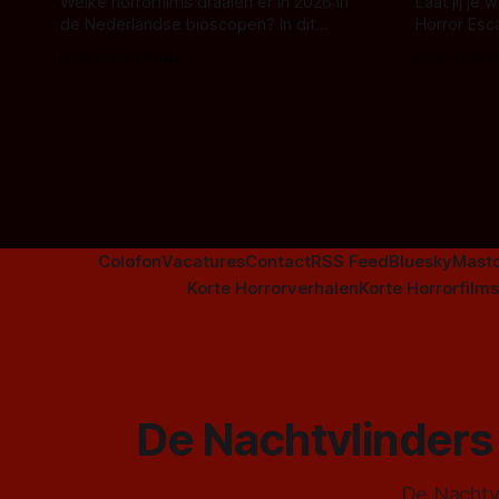
Welke horrorfilms draaien er in 2026 in
Laat jij je
de Nederlandse bioscopen? In dit
Horror Esc
overzicht vind je nu al bijna 50 horror- en
om te spel
Door Frank Mulder
Door Janita
aanverwante films.
Colofon
Vacatures
Contact
RSS Feed
Bluesky
Mast
Korte Horrorverhalen
Korte Horrorfilms
De Nachtvlinders 
De Nachtvl