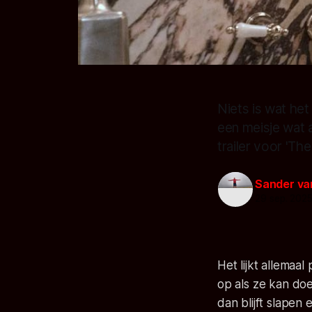
Niets is wat het
een meisje wat a
trailer voor 'Th
Sander va
29 sep. 202
Het lijkt allemaal
op als ze kan do
dan blijft slapen