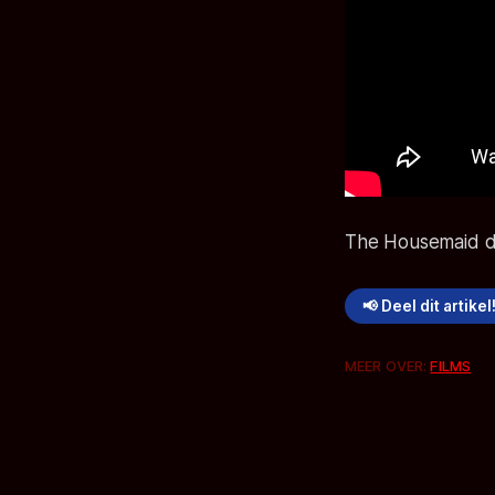
The Housemaid
d
📢 Deel dit artikel
MEER OVER:
FILMS