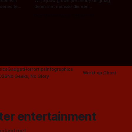
 één van
Wil je jouw gruwelijke hobby dolgraag
series te
delen met mensen die een
aardappelschilmes al eng vinden?
Door Marloes Keeris, Gerben Prins
 specifiek
Probeer ze eens op te warmen met een
f The
instapmodel horrorfilm.
orror is
n aantal
duistere of
ics
Gadget
Horrortips
Infographics
Werkt op
Ghost
2026
No Geeks, No Glory
ster entertainment
derland met