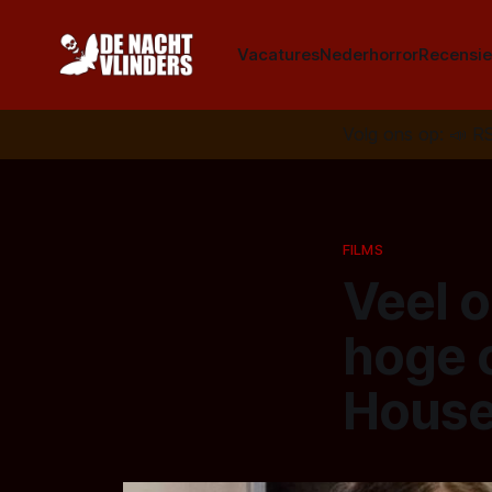
Vacatures
Nederhorror
Recensie
Volg ons op:
📣
R
FILMS
Veel o
hoge 
House