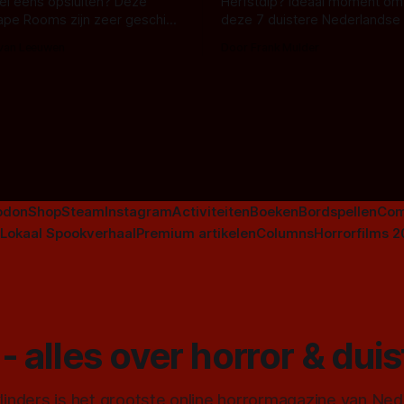
 wel eens opsluiten? Deze
Herfstdip? Ideaal moment om
ape Rooms zijn zeer geschikt
deze 7 duistere Nederlandse 
en voor horrorliefhebbers.
bingen! Bij nederhorror denk je al snel
 van Leeuwen
Door Frank Mulder
aan horrorfilms, waarschijnlijk
aan De Lift, Amsterdamned o
Johnsons. Maar Nederlandse h
niet beperkt tot films. Hier ee
Nederlandse tv-series uit het 
horrorgenre. Als
odon
Shop
Steam
Instagram
Activiteiten
Boeken
Bordspellen
Com
Lokaal Spookverhaal
Premium artikelen
Columns
Horrorfilms 
- alles over horror & dui
inders is het grootste online horrormagazine van Ne