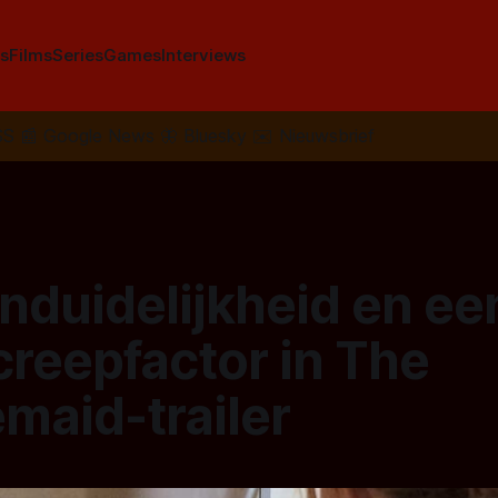
s
Films
Series
Games
Interviews
SS
📰
Google News
🦋
Bluesky
✉️
Nieuwsbrief
nduidelijkheid en ee
creepfactor in The
maid-trailer