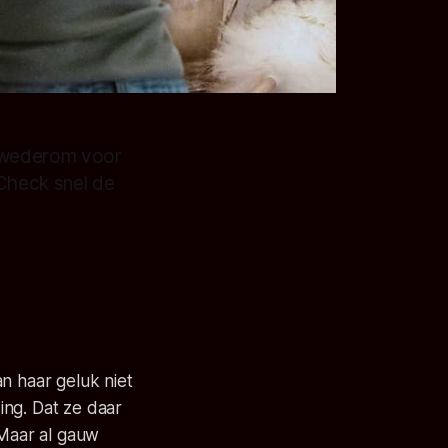
dt wederom voor
 Check snel de
an haar geluk niet
ing. Dat ze daar
 Maar al gauw