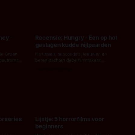
ney -
Recensie: Hungry - Een op hol
geslagen kudde nijlpaarden
de Groen
Na haaien, anaconda's, leeuwen en
ebuutroman.
beren dachten deze filmmakers:
erd en
waarom geen nijlpaarden? Regisseur
Door Michel van Dam
 een
James Nunn doet het gewoon en aan
grond,
ons om te oordelen of dat goed uitpakt
met Hungry of niet.
aars. En dat
ord waar.
orseries
Lijstje: 5 horrorfilms voor
beginners