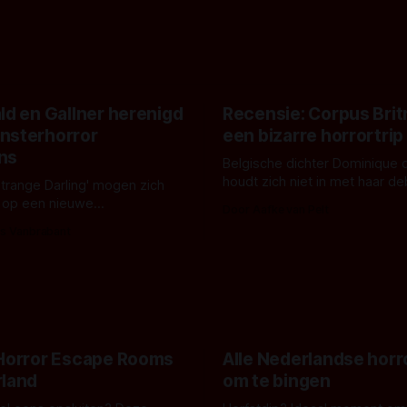
ld en Gallner herenigd
Recensie: Corpus Brit
nsterhorror
een bizarre horrortrip
ns
Belgische dichter Dominique 
houdt zich niet in met haar d
Strange Darling' mogen zich
De cover, een digitaal gerend
 op een nieuwe
Door Aafke van Pelt
bizar muterend lichaam tegen
ng tussen Willa Fitzgerald,
s Vanbrabant
pastelroze- en blauwe achter
r en regisseur J.T. Mollner.
belooft iets kleurrijks maar
zijn ze te zien in 'Skeletons',
onheilspellends, iets ongrijpb
 creature feature waarvoor
maakt De Groen met ieder wo
zijn gestart in Australië.
 Horror Escape Rooms
Alle Nederlandse horr
rland
om te bingen