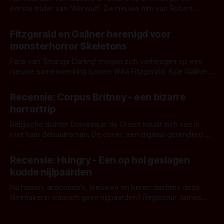
eerste trailer van 'Werwulf'. De nieuwe film van Robert
Eggers toont - zoals we van hem kennen - een rauwe en
Door Thomas Vanbrabant
kille stijl vol folklore en mythe. Het topic deze keer is (kon
Fitzgerald en Gallner herenigd voor
het het al raden?)... de weerwolf. Kijk je mee?
monsterhorror Skeletons
Fans van 'Strange Darling' mogen zich verheugen op een
nieuwe samenwerking tussen Willa Fitzgerald, Kyle Gallner
en regisseur J.T. Mollner. Binnenkort zijn ze te zien in
Door Thomas Vanbrabant
'Skeletons', een nieuwe creature feature waarvoor de
Recensie: Corpus Britney - een bizarre
opnames zijn gestart in Australië.
horrortrip
Belgische dichter Dominique de Groen houdt zich niet in
met haar debuutroman. De cover, een digitaal gerenderd en
bizar muterend lichaam tegen een pastelroze- en blauwe
Door Aafke van Pelt
achtergrond, belooft iets kleurrijks maar onheilspellends,
Recensie: Hungry - Een op hol geslagen
iets ongrijpbaars. En dat maakt De Groen met ieder woord
kudde nijlpaarden
waar.
Na haaien, anaconda's, leeuwen en beren dachten deze
filmmakers: waarom geen nijlpaarden? Regisseur James
Nunn doet het gewoon en aan ons om te oordelen of dat
Door Michel van Dam
goed uitpakt met Hungry of niet.