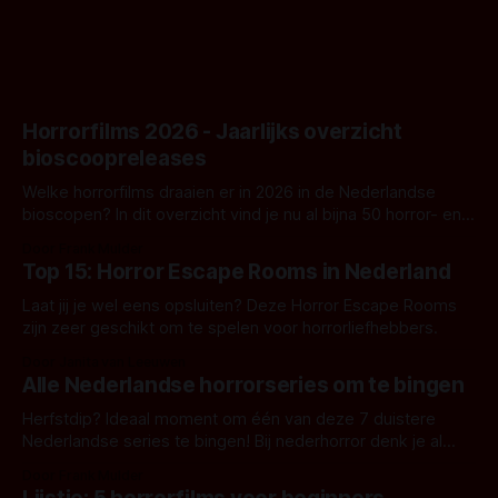
Horrorfilms 2026 - Jaarlijks overzicht
bioscoopreleases
Welke horrorfilms draaien er in 2026 in de Nederlandse
bioscopen? In dit overzicht vind je nu al bijna 50 horror- en
aanverwante films.
Door Frank Mulder
Top 15: Horror Escape Rooms in Nederland
Laat jij je wel eens opsluiten? Deze Horror Escape Rooms
zijn zeer geschikt om te spelen voor horrorliefhebbers.
Door Janita van Leeuwen
Alle Nederlandse horrorseries om te bingen
Herfstdip? Ideaal moment om één van deze 7 duistere
Nederlandse series te bingen! Bij nederhorror denk je al
snel aan horrorfilms, waarschijnlijk specifiek aan De Lift,
Door Frank Mulder
Amsterdamned of The Johnsons. Maar Nederlandse horror