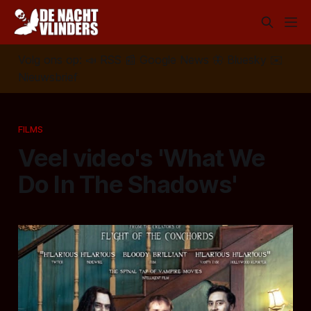
Volg ons op:
📣
RSS
📰
Google News
🦋
Bluesky
✉️
Nieuwsbrief
FILMS
Veel video's 'What We
Do In The Shadows'