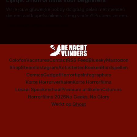
Lijstje: 5 horrorfilms voor beginners
is niet beperkt tot films. Hier een aantal Nederlandse tv-
series uit het duistere of horrorgenre. Als
Wil je jouw gruwelijke hobby dolgraag delen met mensen
die een aardappelschilmes al eng vinden? Probeer ze eens
op te warmen met een instapmodel horrorfilm.
Door Marloes Keeris, Gerben Prins
Colofon
Vacatures
Contact
RSS Feed
Bluesky
Mastodon
Shop
Steam
Instagram
Activiteiten
Boeken
Bordspellen
Comics
Gadget
Horrortips
Infographics
Korte Horrorverhalen
Korte Horrorfilms
Lokaal Spookverhaal
Premium artikelen
Columns
Horrorfilms 2026
No Geeks, No Glory
Werkt op
Ghost