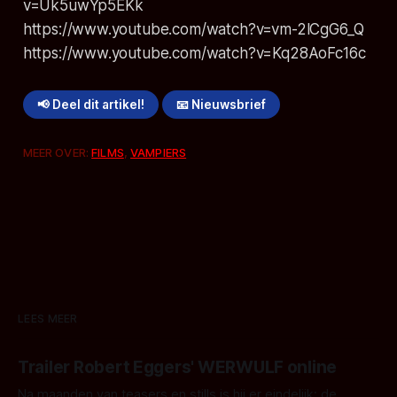
v=Uk5uwYp5EKk
https://www.youtube.com/watch?v=vm-2lCgG6_Q
https://www.youtube.com/watch?v=Kq28AoFc16c
📢 Deel dit artikel!
📧 Nieuwsbrief
MEER OVER:
FILMS
,
VAMPIERS
LEES MEER
Trailer Robert Eggers' WERWULF online
Na maanden van teasers en stills is hij er eindelijk: de