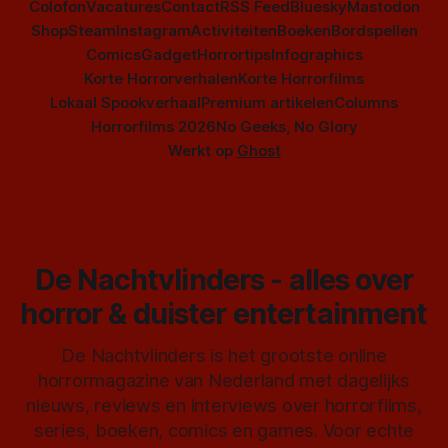
Colofon
Vacatures
Contact
RSS Feed
Bluesky
Mastodon
Shop
Steam
Instagram
Activiteiten
Boeken
Bordspellen
Comics
Gadget
Horrortips
Infographics
Korte Horrorverhalen
Korte Horrorfilms
Lokaal Spookverhaal
Premium artikelen
Columns
Horrorfilms 2026
No Geeks, No Glory
Werkt op
Ghost
De Nachtvlinders - alles over
horror & duister entertainment
De Nachtvlinders is het grootste online
horrormagazine van Nederland met dagelijks
nieuws, reviews en interviews over horrorfilms,
series, boeken, comics en games. Voor echte