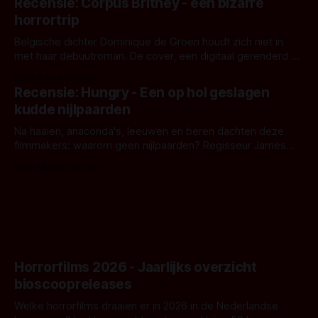
Recensie: Corpus Britney - een bizarre
opnames zijn gestart in Australië.
horrortrip
Belgische dichter Dominique de Groen houdt zich niet in
met haar debuutroman. De cover, een digitaal gerenderd en
bizar muterend lichaam tegen een pastelroze- en blauwe
Door Aafke van Pelt
achtergrond, belooft iets kleurrijks maar onheilspellends,
Recensie: Hungry - Een op hol geslagen
iets ongrijpbaars. En dat maakt De Groen met ieder woord
kudde nijlpaarden
waar.
Na haaien, anaconda's, leeuwen en beren dachten deze
filmmakers: waarom geen nijlpaarden? Regisseur James
Nunn doet het gewoon en aan ons om te oordelen of dat
Door Michel van Dam
goed uitpakt met Hungry of niet.
Horrorfilms 2026 - Jaarlijks overzicht
bioscoopreleases
Welke horrorfilms draaien er in 2026 in de Nederlandse