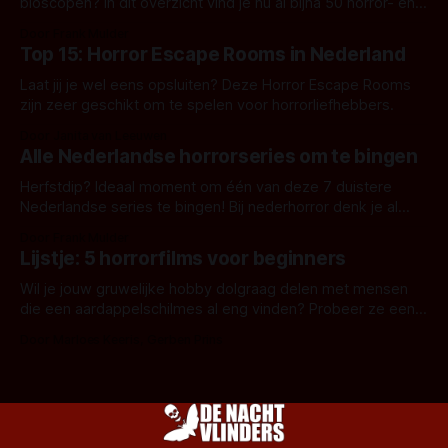
bioscopen? In dit overzicht vind je nu al bijna 50 horror- en
aanverwante films.
Door Frank Mulder
Top 15: Horror Escape Rooms in Nederland
Laat jij je wel eens opsluiten? Deze Horror Escape Rooms
zijn zeer geschikt om te spelen voor horrorliefhebbers.
Door Janita van Leeuwen
Alle Nederlandse horrorseries om te bingen
Herfstdip? Ideaal moment om één van deze 7 duistere
Nederlandse series te bingen! Bij nederhorror denk je al
snel aan horrorfilms, waarschijnlijk specifiek aan De Lift,
Door Frank Mulder
Amsterdamned of The Johnsons. Maar Nederlandse horror
Lijstje: 5 horrorfilms voor beginners
is niet beperkt tot films. Hier een aantal Nederlandse tv-
series uit het duistere of horrorgenre. Als
Wil je jouw gruwelijke hobby dolgraag delen met mensen
die een aardappelschilmes al eng vinden? Probeer ze eens
op te warmen met een instapmodel horrorfilm.
Door Marloes Keeris, Gerben Prins