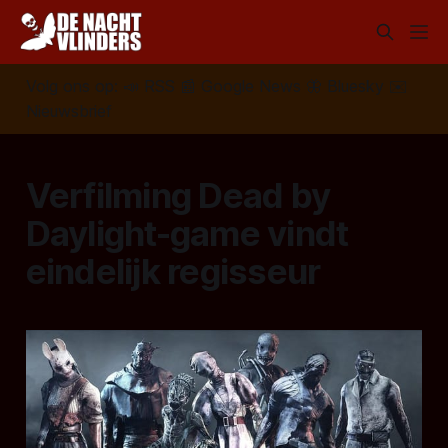
Volg ons op:
📣
RSS
📰
Google News
🦋
Bluesky
✉️
Nieuwsbrief
Verfilming Dead by
Daylight-game vindt
eindelijk regisseur