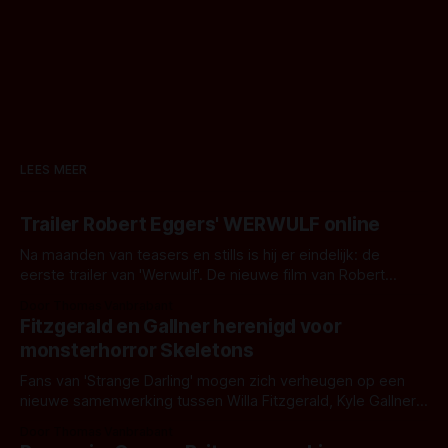
LEES MEER
Trailer Robert Eggers' WERWULF online
Na maanden van teasers en stills is hij er eindelijk: de
eerste trailer van 'Werwulf'. De nieuwe film van Robert
Eggers toont - zoals we van hem kennen - een rauwe en
Door Thomas Vanbrabant
kille stijl vol folklore en mythe. Het topic deze keer is (kon
Fitzgerald en Gallner herenigd voor
het het al raden?)... de weerwolf. Kijk je mee?
monsterhorror Skeletons
Fans van 'Strange Darling' mogen zich verheugen op een
nieuwe samenwerking tussen Willa Fitzgerald, Kyle Gallner
en regisseur J.T. Mollner. Binnenkort zijn ze te zien in
Door Thomas Vanbrabant
'Skeletons', een nieuwe creature feature waarvoor de