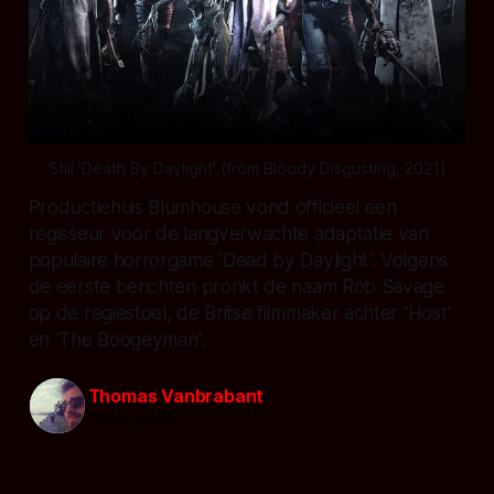
Still 'Death By Daylight' (from Bloody Disgusting, 2021)
Productiehuis Blumhouse vond officieel een
regisseur voor de langverwachte adaptatie van
populaire horrorgame 'Dead by Daylight'. Volgens
de eerste berichten pronkt de naam Rob Savage
op de regiestoel, de Britse filmmaker achter 'Host'
en 'The Boogeyman'.
Thomas Vanbrabant
16 jun. 2026