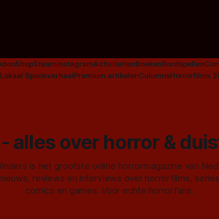
niet beperkt tot films. Hier ee
Nederlandse tv-series uit het 
horrorgenre. Als
odon
Shop
Steam
Instagram
Activiteiten
Boeken
Bordspellen
Com
Lokaal Spookverhaal
Premium artikelen
Columns
Horrorfilms 
- alles over horror & dui
inders is het grootste online horrormagazine van Ne
 nieuws, reviews en interviews over horrorfilms, serie
comics en games. Voor echte horrorfans.