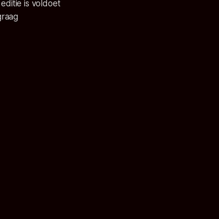
editie is voldoet
graag