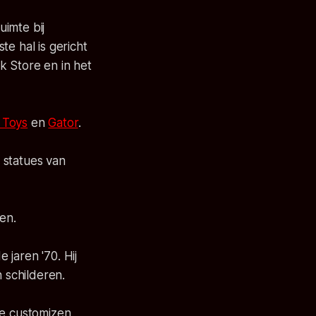
imte bij
e hal is gericht
k Store en in het
 Toys
en
Gator
.
 statues van
en.
jaren '70. Hij
n schilderen.
Ze customizen