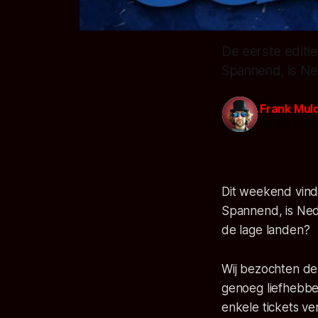
De eerste editi
Spannend, is N
Frank Mul
29 mrt. 2015
Dit weekend vindt
Spannend, is Ned
de lage landen?
Wij bezochten de b
genoeg liefhebbe
enkele tickets ve