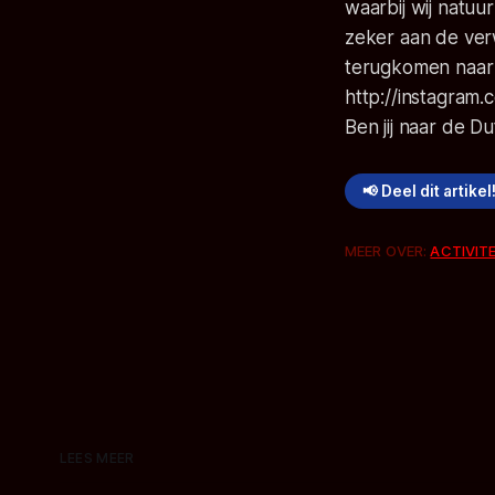
waarbij wij natuu
zeker aan de ver
terugkomen naar 
http://instagram
Ben jij naar de 
📢 Deel dit artikel
MEER OVER:
ACTIVIT
LEES MEER