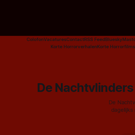
Colofon
Vacatures
Contact
RSS Feed
Bluesky
Mast
Korte Horrorverhalen
Korte Horrorfilms
De Nachtvlinders 
De Nachtvl
dagelijks