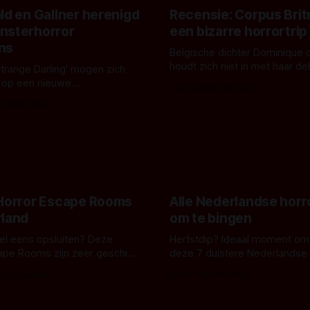
ld en Gallner herenigd
Recensie: Corpus Brit
nsterhorror
een bizarre horrortrip
ns
Belgische dichter Dominique 
houdt zich niet in met haar d
Strange Darling' mogen zich
De cover, een digitaal gerend
 op een nieuwe
Door Aafke van Pelt
bizar muterend lichaam tegen
ng tussen Willa Fitzgerald,
s Vanbrabant
pastelroze- en blauwe achter
r en regisseur J.T. Mollner.
belooft iets kleurrijks maar
zijn ze te zien in 'Skeletons',
onheilspellends, iets ongrijpb
 creature feature waarvoor
maakt De Groen met ieder wo
zijn gestart in Australië.
 Horror Escape Rooms
Alle Nederlandse horr
rland
om te bingen
 wel eens opsluiten? Deze
Herfstdip? Ideaal moment om
ape Rooms zijn zeer geschikt
deze 7 duistere Nederlandse 
en voor horrorliefhebbers.
bingen! Bij nederhorror denk je al snel
 van Leeuwen
Door Frank Mulder
aan horrorfilms, waarschijnlijk
aan De Lift, Amsterdamned o
Johnsons. Maar Nederlandse h