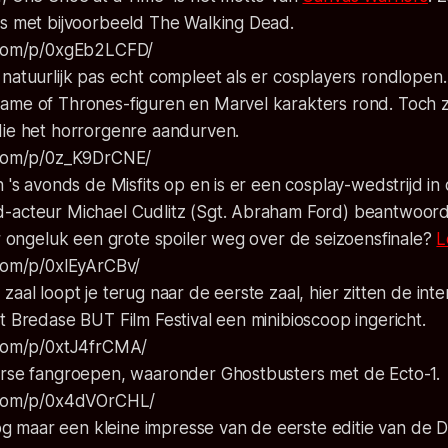
rs met bijvoorbeeld The Walking Dead.
m.com/p/0xgEb2LCFD/
natuurlijk pas echt compleet als er cosplayers rondlopen.
ame of Thrones-figuren en Marvel karakters rond. Toch z
die het horrorgenre aandurven.
.com/p/0z_K9DrCNE/
n 's avonds de Misfits op en is er een cosplay-wedstrijd i
-acteur Michael Cudlitz (Sgt. Abraham Ford) beantwoor
er ongeluk een grote spoiler weg over de seizoensfinale?
L
.com/p/0xlEyArCBv/
zaal loopt je terug naar de eerste zaal, hier zitten de int
t Bredase BUT Film Festival een minibioscoop ingericht.
.com/p/0xtJ4frCMA/
erse fangroepen, waaronder Ghostbusters met de Ecto-1.
m.com/p/0x4dVOrCHL/
 nog maar een kleine impresse van de eerste editie van de