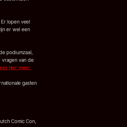
 Er lopen veel
ijn er wel een
n de podiumzaal,
d vragen van de
ees hier meer.
ernationale gasten
 Dutch Comic Con,