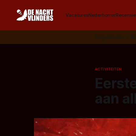
Vacatures
Nederhorror
Recensie
Volg ons op:
📣
R
ACTIVITEITEN
Eerst
aan al