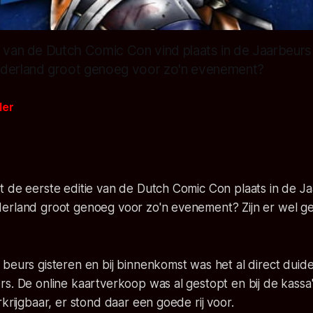
e van de Dutch Comic Con vind plaats in de Jaarbeurs
ederland groot genoeg voor zo'n evenement?
der
 de eerste editie van de Dutch Comic Con plaats in de Ja
erland groot genoeg voor zo'n evenement? Zijn er wel g
eurs gisteren en bij binnenkomst was het al direct duidelij
rs. De online kaartverkoop was al gestopt en bij de kass
rkrijgbaar, er stond daar een goede rij voor.