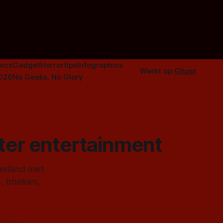
n aantal
duistere of
ics
Gadget
Horrortips
Infographics
Werkt op
Ghost
2026
No Geeks, No Glory
ster entertainment
derland met
s, boeken,