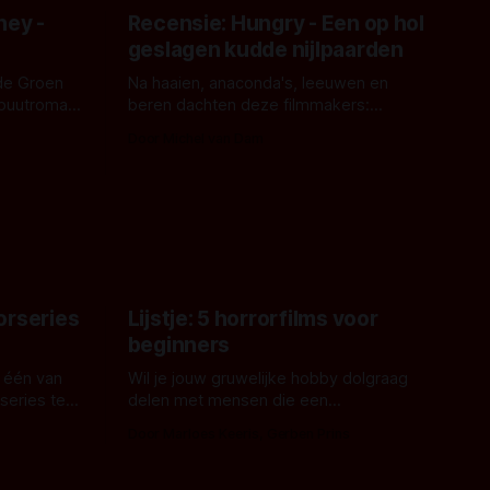
ney -
Recensie: Hungry - Een op hol
geslagen kudde nijlpaarden
de Groen
Na haaien, anaconda's, leeuwen en
ebuutroman.
beren dachten deze filmmakers:
erd en
waarom geen nijlpaarden? Regisseur
Door Michel van Dam
 een
James Nunn doet het gewoon en aan
grond,
ons om te oordelen of dat goed uitpakt
met Hungry of niet.
aars. En dat
ord waar.
orseries
Lijstje: 5 horrorfilms voor
beginners
 één van
Wil je jouw gruwelijke hobby dolgraag
series te
delen met mensen die een
aardappelschilmes al eng vinden?
Door Marloes Keeris, Gerben Prins
 specifiek
Probeer ze eens op te warmen met een
f The
instapmodel horrorfilm.
orror is