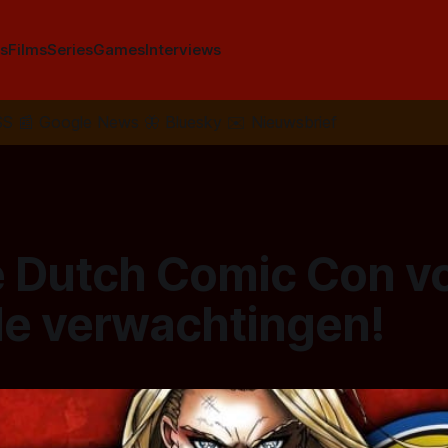
s
Films
Series
Games
Interviews
SS
📰
Google News
🦋
Bluesky
✉️
Nieuwsbrief
e Dutch Comic Con v
le verwachtingen!