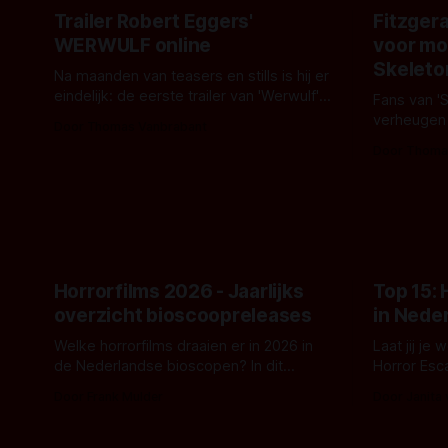
Trailer Robert Eggers'
Fitzgera
WERWULF online
voor mo
Skeleto
Na maanden van teasers en stills is hij er
eindelijk: de eerste trailer van 'Werwulf'.
Fans van '
De nieuwe film van Robert Eggers toont
verheugen
Door Thomas Vanbrabant
- zoals we van hem kennen - een rauwe
samenwerki
Door Thoma
en kille stijl vol folklore en mythe. Het
Kyle Gallne
topic deze keer is (kon het het al
Binnenkort 
raden?)... de weerwolf. Kijk je mee?
een nieuwe
de opnames 
Horrorfilms 2026 - Jaarlijks
Top 15:
overzicht bioscoopreleases
in Nede
Welke horrorfilms draaien er in 2026 in
Laat jij je
de Nederlandse bioscopen? In dit
Horror Esc
overzicht vind je nu al bijna 50 horror- en
om te spel
Door Frank Mulder
Door Janita
aanverwante films.