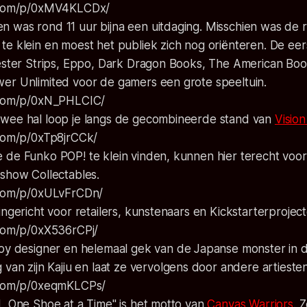
m.com/p/0xMV4KLCDx/
was rond 11 uur bijna een uitdaging. Misschien was de ru
e klein en moest het publiek zich nog oriënteren. De eerst
vester Strips, Eppo, Dark Dragon Books, The American Boo
er Unlimited voor de gamers een grote speeltuin.
m.com/p/0xN_PHLCIC/
wee hal loop je langs de gecombineerde stand van
Vision
.com/p/0xTp8jrCCk/
 de Funko POP! te klein vinden, kunnen hier terecht voor
eshow Collectables.
.com/p/0xULvFrCDn/
ingericht voor retailers, kunstenaars en Kickstarterproject
.com/p/0xX536rCPj/
toy designer en helemaal gek van de Japanse monster in de 
g
van zijn Kajiu en laat ze vervolgens door andere artieste
m.com/p/0xeqmKLCPs/
, One Shoe at a Time" is het motto van
Canvas Warriors
. 