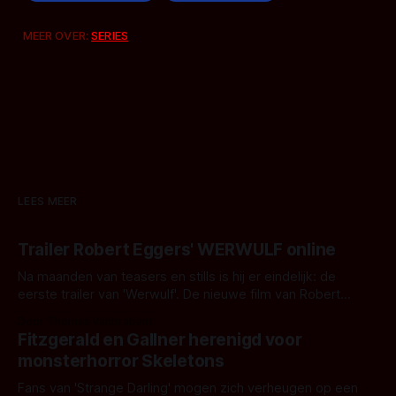
MEER OVER:
SERIES
LEES MEER
Trailer Robert Eggers' WERWULF online
Na maanden van teasers en stills is hij er eindelijk: de
eerste trailer van 'Werwulf'. De nieuwe film van Robert
Eggers toont - zoals we van hem kennen - een rauwe en
Door Thomas Vanbrabant
kille stijl vol folklore en mythe. Het topic deze keer is (kon
Fitzgerald en Gallner herenigd voor
het het al raden?)... de weerwolf. Kijk je mee?
monsterhorror Skeletons
Fans van 'Strange Darling' mogen zich verheugen op een