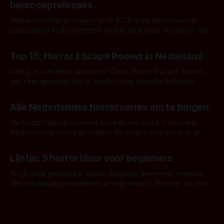
bioscoopreleases
Welke horrorfilms draaien er in 2026 in de Nederlandse
bioscopen? In dit overzicht vind je nu al bijna 50 horror- en
aanverwante films.
Door Frank Mulder
Top 15: Horror Escape Rooms in Nederland
Laat jij je wel eens opsluiten? Deze Horror Escape Rooms
zijn zeer geschikt om te spelen voor horrorliefhebbers.
Door Janita van Leeuwen
Alle Nederlandse horrorseries om te bingen
Herfstdip? Ideaal moment om één van deze 7 duistere
Nederlandse series te bingen! Bij nederhorror denk je al
snel aan horrorfilms, waarschijnlijk specifiek aan De Lift,
Door Frank Mulder
Amsterdamned of The Johnsons. Maar Nederlandse horror
Lijstje: 5 horrorfilms voor beginners
is niet beperkt tot films. Hier een aantal Nederlandse tv-
series uit het duistere of horrorgenre. Als
Wil je jouw gruwelijke hobby dolgraag delen met mensen
die een aardappelschilmes al eng vinden? Probeer ze eens
op te warmen met een instapmodel horrorfilm.
Door Marloes Keeris, Gerben Prins