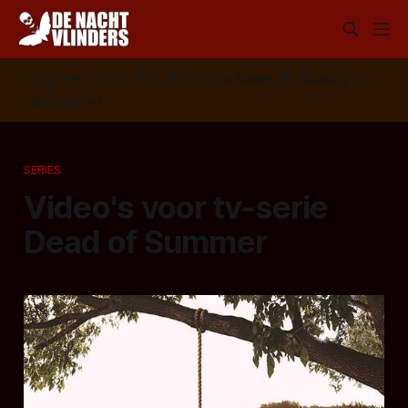
Volg ons op:
📣
RSS
📰
Google News
🦋
Bluesky
✉️
Nieuwsbrief
SERIES
Video's voor tv-serie
Dead of Summer