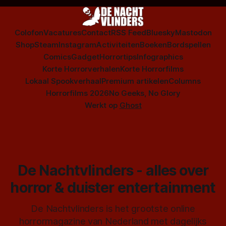
Colofon
Vacatures
Contact
RSS Feed
Bluesky
Mastodon
Shop
Steam
Instagram
Activiteiten
Boeken
Bordspellen
Comics
Gadget
Horrortips
Infographics
Korte Horrorverhalen
Korte Horrorfilms
Lokaal Spookverhaal
Premium artikelen
Columns
Horrorfilms 2026
No Geeks, No Glory
Werkt op
Ghost
De Nachtvlinders - alles over
horror & duister entertainment
De Nachtvlinders is het grootste online
horrormagazine van Nederland met dagelijks