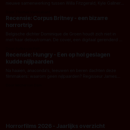
nieuwe samenwerking tussen Willa Fitzgerald, Kyle Gallner
en regisseur J.T. Mollner. Binnenkort zijn ze te zien in
Door Thomas Vanbrabant
'Skeletons', een nieuwe creature feature waarvoor de
Recensie: Corpus Britney - een bizarre
opnames zijn gestart in Australië.
horrortrip
Belgische dichter Dominique de Groen houdt zich niet in
met haar debuutroman. De cover, een digitaal gerenderd en
bizar muterend lichaam tegen een pastelroze- en blauwe
Door Aafke van Pelt
achtergrond, belooft iets kleurrijks maar onheilspellends,
Recensie: Hungry - Een op hol geslagen
iets ongrijpbaars. En dat maakt De Groen met ieder woord
kudde nijlpaarden
waar.
Na haaien, anaconda's, leeuwen en beren dachten deze
filmmakers: waarom geen nijlpaarden? Regisseur James
Nunn doet het gewoon en aan ons om te oordelen of dat
Door Michel van Dam
goed uitpakt met Hungry of niet.
Horrorfilms 2026 - Jaarlijks overzicht