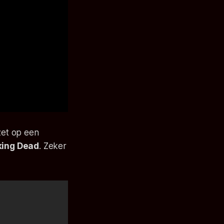
zet op een
king Dead
. Zeker