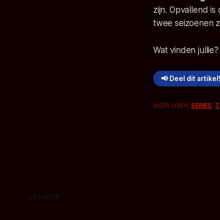
zijn. Opvallend 
twee seizoenen z
Wat vinden jullie
📢 Deel dit artikel
MEER OVER:
SERIES
,
T
LEES MEER