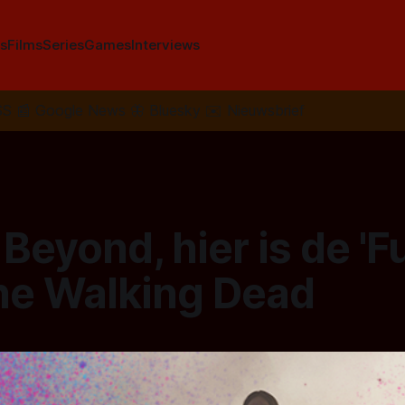
s
Films
Series
Games
Interviews
SS
📰
Google News
🦋
Bluesky
✉️
Nieuwsbrief
Beyond, hier is de 'F
he Walking Dead