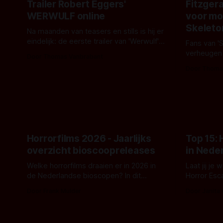
Trailer Robert Eggers'
Fitzgera
WERWULF online
voor mo
Skeleto
Na maanden van teasers en stills is hij er
eindelijk: de eerste trailer van 'Werwulf'.
Fans van '
De nieuwe film van Robert Eggers toont
verheugen
Door Thomas Vanbrabant
- zoals we van hem kennen - een rauwe
samenwerki
Door Thoma
en kille stijl vol folklore en mythe. Het
Kyle Gallne
topic deze keer is (kon het het al
Binnenkort 
raden?)... de weerwolf. Kijk je mee?
een nieuwe
de opnames 
Horrorfilms 2026 - Jaarlijks
Top 15:
overzicht bioscoopreleases
in Nede
Welke horrorfilms draaien er in 2026 in
Laat jij je
de Nederlandse bioscopen? In dit
Horror Esc
overzicht vind je nu al bijna 50 horror- en
om te spel
Door Frank Mulder
Door Janita
aanverwante films.