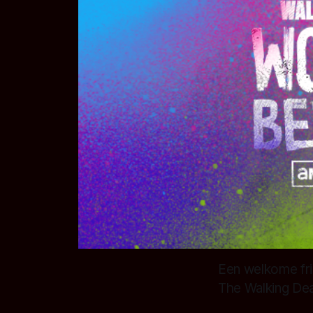
Een welkome fris
The Walking De