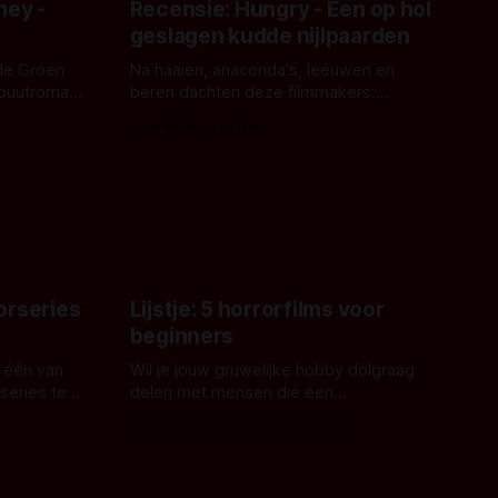
ney -
Recensie: Hungry - Een op hol
geslagen kudde nijlpaarden
de Groen
Na haaien, anaconda's, leeuwen en
ebuutroman.
beren dachten deze filmmakers:
erd en
waarom geen nijlpaarden? Regisseur
Door Michel van Dam
 een
James Nunn doet het gewoon en aan
grond,
ons om te oordelen of dat goed uitpakt
met Hungry of niet.
aars. En dat
ord waar.
orseries
Lijstje: 5 horrorfilms voor
beginners
 één van
Wil je jouw gruwelijke hobby dolgraag
series te
delen met mensen die een
aardappelschilmes al eng vinden?
Door Marloes Keeris, Gerben Prins
 specifiek
Probeer ze eens op te warmen met een
f The
instapmodel horrorfilm.
orror is