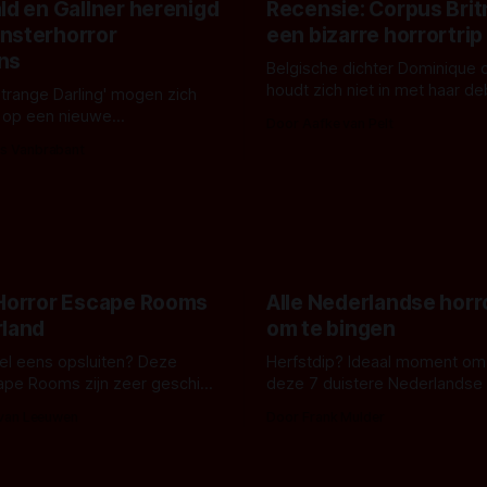
ld en Gallner herenigd
Recensie: Corpus Brit
nsterhorror
een bizarre horrortrip
ns
Belgische dichter Dominique 
houdt zich niet in met haar d
Strange Darling' mogen zich
De cover, een digitaal gerend
 op een nieuwe
Door Aafke van Pelt
bizar muterend lichaam tegen
ng tussen Willa Fitzgerald,
s Vanbrabant
pastelroze- en blauwe achter
r en regisseur J.T. Mollner.
belooft iets kleurrijks maar
zijn ze te zien in 'Skeletons',
onheilspellends, iets ongrijpb
 creature feature waarvoor
maakt De Groen met ieder wo
zijn gestart in Australië.
 Horror Escape Rooms
Alle Nederlandse horr
rland
om te bingen
 wel eens opsluiten? Deze
Herfstdip? Ideaal moment om
ape Rooms zijn zeer geschikt
deze 7 duistere Nederlandse 
en voor horrorliefhebbers.
bingen! Bij nederhorror denk je al snel
 van Leeuwen
Door Frank Mulder
aan horrorfilms, waarschijnlijk
aan De Lift, Amsterdamned o
Johnsons. Maar Nederlandse h