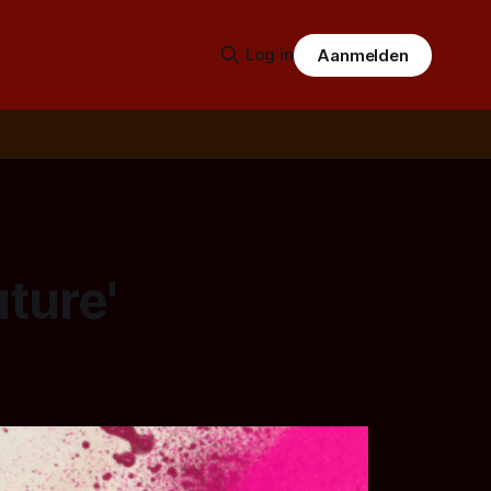
Log in
Aanmelden
uture'