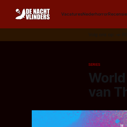
Vacatures
Nederhorror
Recensie
Volg ons op:
📣
R
SERIES
World 
van T