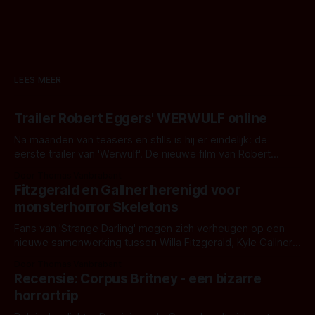
LEES MEER
Trailer Robert Eggers' WERWULF online
Na maanden van teasers en stills is hij er eindelijk: de
eerste trailer van 'Werwulf'. De nieuwe film van Robert
Eggers toont - zoals we van hem kennen - een rauwe en
Door Thomas Vanbrabant
kille stijl vol folklore en mythe. Het topic deze keer is (kon
Fitzgerald en Gallner herenigd voor
het het al raden?)... de weerwolf. Kijk je mee?
monsterhorror Skeletons
Fans van 'Strange Darling' mogen zich verheugen op een
nieuwe samenwerking tussen Willa Fitzgerald, Kyle Gallner
en regisseur J.T. Mollner. Binnenkort zijn ze te zien in
Door Thomas Vanbrabant
'Skeletons', een nieuwe creature feature waarvoor de
Recensie: Corpus Britney - een bizarre
opnames zijn gestart in Australië.
horrortrip