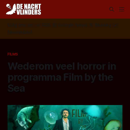
Volg ons op:
📣
RSS
📰
Google News
🦋
Bluesky
✉️
Nieuwsbrief
FILMS
Wederom veel horror in
programma Film by the
Sea