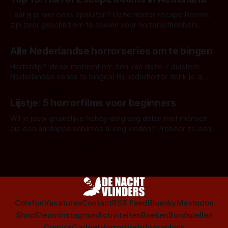
Laat jij je wel eens opsluiten? Deze Horror Escape Rooms
zijn zeer geschikt om te spelen voor horrorliefhebbers.
Door Janita van Leeuwen
Alle Nederlandse horrorseries om te bingen
Herfstdip? Ideaal moment om één van deze 7 duistere
Nederlandse series te bingen! Bij nederhorror denk je al
snel aan horrorfilms, waarschijnlijk specifiek aan De Lift,
Door Frank Mulder
Amsterdamned of The Johnsons. Maar Nederlandse horror
Lijstje: 5 horrorfilms voor beginners
is niet beperkt tot films. Hier een aantal Nederlandse tv-
series uit het duistere of horrorgenre. Als
Wil je jouw gruwelijke hobby dolgraag delen met mensen
die een aardappelschilmes al eng vinden? Probeer ze eens
op te warmen met een instapmodel horrorfilm.
Door Marloes Keeris, Gerben Prins
Colofon
Vacatures
Contact
RSS Feed
Bluesky
Mastodon
Shop
Steam
Instagram
Activiteiten
Boeken
Bordspellen
Comics
Gadget
Horrortips
Infographics