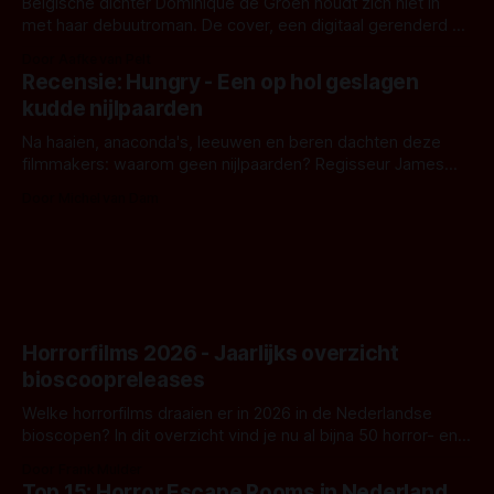
Belgische dichter Dominique de Groen houdt zich niet in
met haar debuutroman. De cover, een digitaal gerenderd en
bizar muterend lichaam tegen een pastelroze- en blauwe
Door Aafke van Pelt
achtergrond, belooft iets kleurrijks maar onheilspellends,
Recensie: Hungry - Een op hol geslagen
iets ongrijpbaars. En dat maakt De Groen met ieder woord
kudde nijlpaarden
waar.
Na haaien, anaconda's, leeuwen en beren dachten deze
filmmakers: waarom geen nijlpaarden? Regisseur James
Nunn doet het gewoon en aan ons om te oordelen of dat
Door Michel van Dam
goed uitpakt met Hungry of niet.
Horrorfilms 2026 - Jaarlijks overzicht
bioscoopreleases
Welke horrorfilms draaien er in 2026 in de Nederlandse
bioscopen? In dit overzicht vind je nu al bijna 50 horror- en
aanverwante films.
Door Frank Mulder
Top 15: Horror Escape Rooms in Nederland