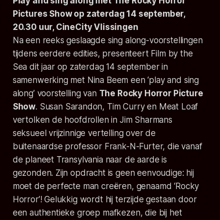
Play and sing along met
The Rocky Horror
Pictures Show
op zaterdag 14 september,
20.30 uur, CineCity Vlissingen
Na een reeks geslaagde sing along-voorstellingen
tijdens eerdere edities, presenteert
Film by the
Sea
dit jaar op zaterdag 14 september in
samenwerking met Nina Beem een ‘play and sing
along’ voorstelling van
The Rocky Horror Picture
Show
. Susan Sarandon, Tim Curry en Meat Loaf
vertolken de hoofdrollen in Jim Sharmans
seksueel vrijzinnige vertelling over de
buitenaardse professor Frank-N-Furter, die vanaf
de planeet Transylvania naar de aarde is
gezonden. Zijn opdracht is geen eenvoudige: hij
moet de perfecte man creëren, genaamd ‘Rocky
Horror’! Gelukkig wordt hij terzijde gestaan door
een authentieke groep mafkezen, die bij het