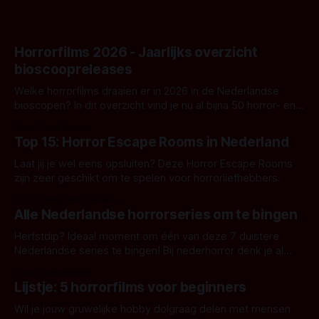
Horrorfilms 2026 - Jaarlijks overzicht
bioscoopreleases
Welke horrorfilms draaien er in 2026 in de Nederlandse
bioscopen? In dit overzicht vind je nu al bijna 50 horror- en
aanverwante films.
Door Frank Mulder
Top 15: Horror Escape Rooms in Nederland
Laat jij je wel eens opsluiten? Deze Horror Escape Rooms
zijn zeer geschikt om te spelen voor horrorliefhebbers.
Door Janita van Leeuwen
Alle Nederlandse horrorseries om te bingen
Herfstdip? Ideaal moment om één van deze 7 duistere
Nederlandse series te bingen! Bij nederhorror denk je al
snel aan horrorfilms, waarschijnlijk specifiek aan De Lift,
Door Frank Mulder
Amsterdamned of The Johnsons. Maar Nederlandse horror
Lijstje: 5 horrorfilms voor beginners
is niet beperkt tot films. Hier een aantal Nederlandse tv-
series uit het duistere of horrorgenre. Als
Wil je jouw gruwelijke hobby dolgraag delen met mensen