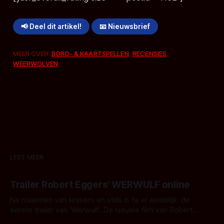
📢 Deel dit artikel!
📧 Nieuwsbrief
MEER OVER:
BORD- & KAARTSPELLEN
,
RECENSIES
,
WEERWOLVEN
LEES MEER
Trailer Robert Eggers' WERWULF online
Na maanden van teasers en stills is hij er eindelijk: de
eerste trailer van 'Werwulf'. De nieuwe film van Robert
Eggers toont - zoals we van hem kennen - een rauwe en