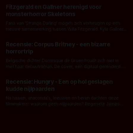
Door Thomas Vanbrabant
kille stijl vol folklore en mythe. Het topic deze keer is (kon
Fitzgerald en Gallner herenigd voor
het het al raden?)... de weerwolf. Kijk je mee?
monsterhorror Skeletons
Fans van 'Strange Darling' mogen zich verheugen op een
nieuwe samenwerking tussen Willa Fitzgerald, Kyle Gallner
en regisseur J.T. Mollner. Binnenkort zijn ze te zien in
Door Thomas Vanbrabant
'Skeletons', een nieuwe creature feature waarvoor de
Recensie: Corpus Britney - een bizarre
opnames zijn gestart in Australië.
horrortrip
Belgische dichter Dominique de Groen houdt zich niet in
met haar debuutroman. De cover, een digitaal gerenderd en
bizar muterend lichaam tegen een pastelroze- en blauwe
Door Aafke van Pelt
achtergrond, belooft iets kleurrijks maar onheilspellends,
Recensie: Hungry - Een op hol geslagen
iets ongrijpbaars. En dat maakt De Groen met ieder woord
kudde nijlpaarden
waar.
Na haaien, anaconda's, leeuwen en beren dachten deze
filmmakers: waarom geen nijlpaarden? Regisseur James
Nunn doet het gewoon en aan ons om te oordelen of dat
Door Michel van Dam
goed uitpakt met Hungry of niet.