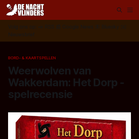
Volg ons op:
📣
RSS
📰
Google News
🦋
Bluesky
✉️
Nieuwsbrief
BORD- & KAARTSPELLEN
Weerwolven van
Wakkerdam: Het Dorp -
spelrecensie