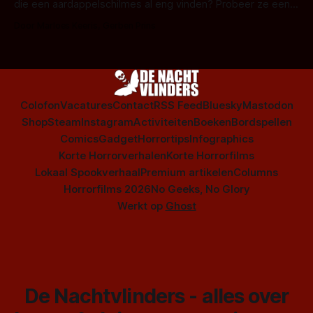
die een aardappelschilmes al eng vinden? Probeer ze eens
op te warmen met een instapmodel horrorfilm.
Door Marloes Keeris, Gerben Prins
Colofon
Vacatures
Contact
RSS Feed
Bluesky
Mastodon
Shop
Steam
Instagram
Activiteiten
Boeken
Bordspellen
Comics
Gadget
Horrortips
Infographics
Korte Horrorverhalen
Korte Horrorfilms
Lokaal Spookverhaal
Premium artikelen
Columns
Horrorfilms 2026
No Geeks, No Glory
Werkt op
Ghost
De Nachtvlinders - alles over