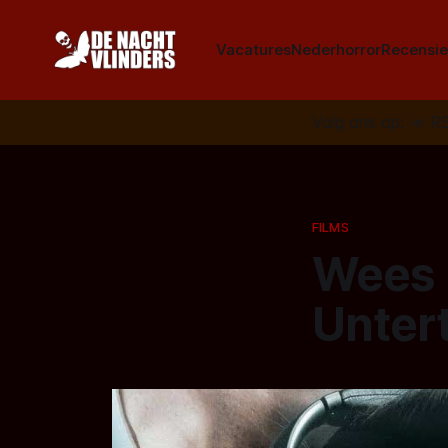
Vacatures
Nederhorror
Recensie
Volg ons op:
📣
R
FILMS
Wees b
Untert