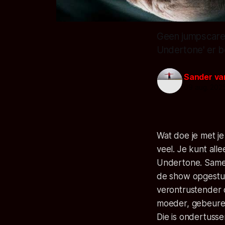
Geen jumpscares,
Undertone' er bo
Sander va
09 aug. 202
Wat doe je met je
veel. Je kunt al
Undertone. Samen
de show opgestu
verontrustender d
moeder, gebeuren,
Die is ondertusse