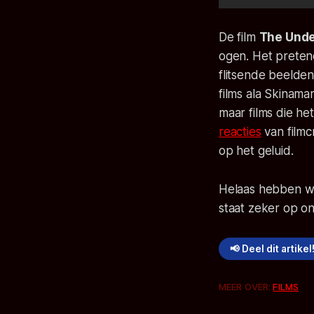
De film
The Und
ogen. Het pretend
flitsende beelden
films ala
Skinamar
maar films die h
reacties
van filmcr
op het geluid.
Helaas hebben w
staat zeker op o
📢 Deel dit artikel
MEER OVER:
FILMS