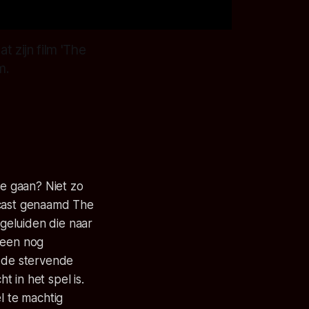
 zijn film 'The
m.
te gaan? Niet zo
dcast genaamd The
geluiden die naar
 een nog
t de stervende
 in het spel is.
l te machtig