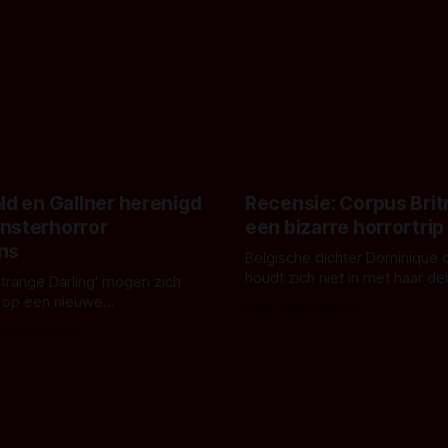
ld en Gallner herenigd
Recensie: Corpus Brit
nsterhorror
een bizarre horrortrip
ns
Belgische dichter Dominique 
houdt zich niet in met haar d
Strange Darling' mogen zich
De cover, een digitaal gerend
 op een nieuwe
Door Aafke van Pelt
bizar muterend lichaam tegen
ng tussen Willa Fitzgerald,
s Vanbrabant
pastelroze- en blauwe achter
r en regisseur J.T. Mollner.
belooft iets kleurrijks maar
zijn ze te zien in 'Skeletons',
onheilspellends, iets ongrijpb
 creature feature waarvoor
maakt De Groen met ieder wo
zijn gestart in Australië.