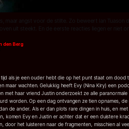
 maar angst voor de stilte. Zo beweert Ian Tuason dat
ven uit steekt. En de eerste reacties liegen er niet o
n den Berg
5
 tijd als je een ouder hebt die op het punt staat om dood 
leen maar wachten. Gelukkig heeft Evy (Nina Kiry) een po
 met haar vriend Justin onderzoekt ze alle paranormale 
urd worden. Op een dag ontvangen ze tien opnames, de
an de ander. Als er dan plots rare dingen in huis, en me
 komen Evy en Justin er achter dat er een duistere kracht
n, door het luisteren naar de fragmenten, misschien al vee