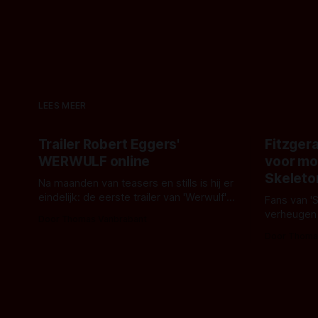
LEES MEER
Trailer Robert Eggers'
Fitzgera
WERWULF online
voor mo
Skeleto
Na maanden van teasers en stills is hij er
eindelijk: de eerste trailer van 'Werwulf'.
Fans van '
De nieuwe film van Robert Eggers toont
verheugen
Door Thomas Vanbrabant
- zoals we van hem kennen - een rauwe
samenwerki
Door Thoma
en kille stijl vol folklore en mythe. Het
Kyle Gallne
topic deze keer is (kon het het al
Binnenkort 
raden?)... de weerwolf. Kijk je mee?
een nieuwe
de opnames 