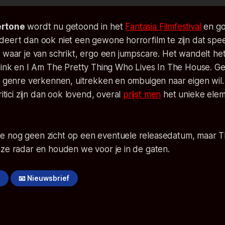
ertone
wordt nu getoond in het
Fantasia Filmfestival
en go
eert dan ook niet een gewone horrorfilm te zijn dat speel
 waar je van schrikt, ergo een jumpscare. Het wandelt he
ink
en
I Am The Pretty Thing Who Lives In The House.
Ge
et genre verkennen, uitrekken en ombuigen naar eigen wil
itici zijn dan ook lovend, overal
prijst men
het unieke elem
e nog geen zicht op een eventuele releasedatum, maar
T
nze radar en houden we voor je in de gaten.
!
📧 Nieuwsbrief