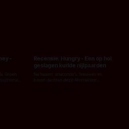
ney -
Recensie: Hungry - Een op hol
geslagen kudde nijlpaarden
de Groen
Na haaien, anaconda's, leeuwen en
ebuutroman.
beren dachten deze filmmakers:
erd en
waarom geen nijlpaarden? Regisseur
Door Michel van Dam
 een
James Nunn doet het gewoon en aan
grond,
ons om te oordelen of dat goed uitpakt
met Hungry of niet.
aars. En dat
ord waar.