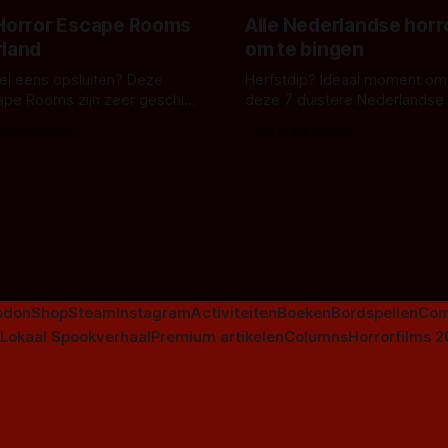
 Horror Escape Rooms
Alle Nederlandse horr
rland
om te bingen
 wel eens opsluiten? Deze
Herfstdip? Ideaal moment om
ape Rooms zijn zeer geschikt
deze 7 duistere Nederlandse 
en voor horrorliefhebbers.
bingen! Bij nederhorror denk je al snel
 van Leeuwen
Door Frank Mulder
aan horrorfilms, waarschijnlijk
aan De Lift, Amsterdamned o
Johnsons. Maar Nederlandse h
niet beperkt tot films. Hier ee
Nederlandse tv-series uit het 
horrorgenre. Als
odon
Shop
Steam
Instagram
Activiteiten
Boeken
Bordspellen
Com
Lokaal Spookverhaal
Premium artikelen
Columns
Horrorfilms 