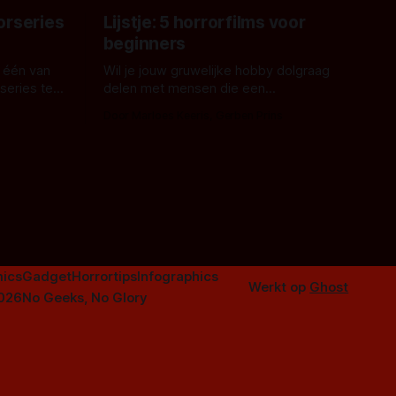
orseries
Lijstje: 5 horrorfilms voor
beginners
 één van
Wil je jouw gruwelijke hobby dolgraag
series te
delen met mensen die een
aardappelschilmes al eng vinden?
Door Marloes Keeris, Gerben Prins
 specifiek
Probeer ze eens op te warmen met een
f The
instapmodel horrorfilm.
orror is
n aantal
duistere of
ics
Gadget
Horrortips
Infographics
Werkt op
Ghost
2026
No Geeks, No Glory