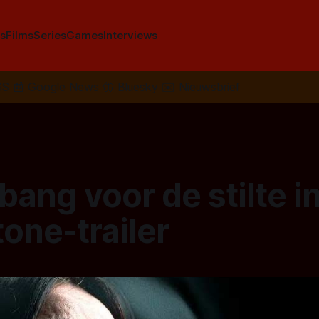
s
Films
Series
Games
Interviews
SS
📰
Google News
🦋
Bluesky
✉️
Nieuwsbrief
ang voor de stilte i
one-trailer