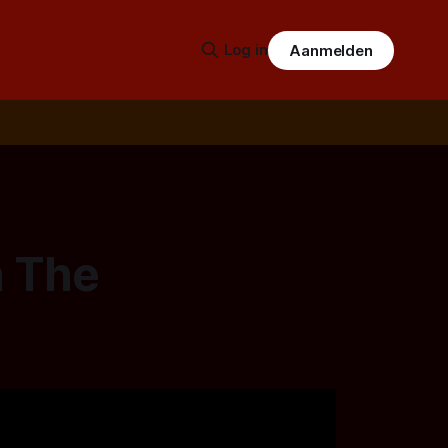
Log in
Aanmelden
n The