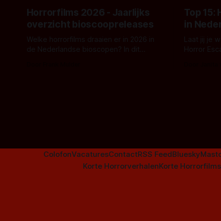
Horrorfilms 2026 - Jaarlijks
Top 15:
overzicht bioscoopreleases
in Nede
Welke horrorfilms draaien er in 2026 in
Laat jij je
de Nederlandse bioscopen? In dit
Horror Esc
overzicht vind je nu al bijna 50 horror- en
om te spel
Door Frank Mulder
Door Janita
aanverwante films.
Colofon
Vacatures
Contact
RSS Feed
Bluesky
Mast
Korte Horrorverhalen
Korte Horrorfilms