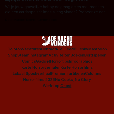
is niet beperkt tot films. Hier een aantal Nederlandse tv-
series uit het duistere of horrorgenre. Als
Wil je jouw gruwelijke hobby dolgraag delen met mensen
die een aardappelschilmes al eng vinden? Probeer ze eens
op te warmen met een instapmodel horrorfilm.
Door Marloes Keeris, Gerben Prins
Colofon
Vacatures
Contact
RSS Feed
Bluesky
Mastodon
Shop
Steam
Instagram
Activiteiten
Boeken
Bordspellen
Comics
Gadget
Horrortips
Infographics
Korte Horrorverhalen
Korte Horrorfilms
Lokaal Spookverhaal
Premium artikelen
Columns
Horrorfilms 2026
No Geeks, No Glory
Werkt op
Ghost