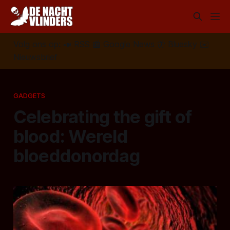
Volg ons op:
📣
RSS
📰
Google News
🦋
Bluesky
✉️
Nieuwsbrief
GADGETS
Celebrating the gift of
blood: Wereld
bloeddonordag