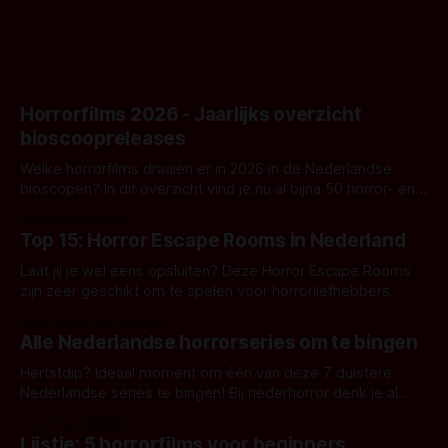
Horrorfilms 2026 - Jaarlijks overzicht
bioscoopreleases
Welke horrorfilms draaien er in 2026 in de Nederlandse
bioscopen? In dit overzicht vind je nu al bijna 50 horror- en
aanverwante films.
Door Frank Mulder
Top 15: Horror Escape Rooms in Nederland
Laat jij je wel eens opsluiten? Deze Horror Escape Rooms
zijn zeer geschikt om te spelen voor horrorliefhebbers.
Door Janita van Leeuwen
Alle Nederlandse horrorseries om te bingen
Herfstdip? Ideaal moment om één van deze 7 duistere
Nederlandse series te bingen! Bij nederhorror denk je al
snel aan horrorfilms, waarschijnlijk specifiek aan De Lift,
Door Frank Mulder
Amsterdamned of The Johnsons. Maar Nederlandse horror
Lijstje: 5 horrorfilms voor beginners