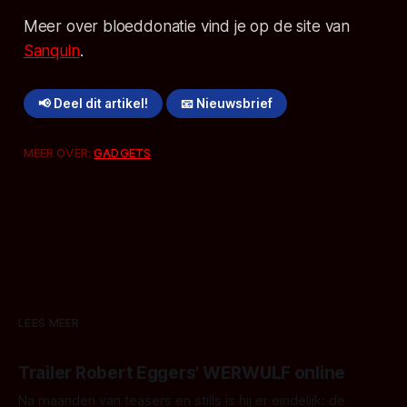
Meer over bloeddonatie vind je op de site van
Sanquin
.
📢 Deel dit artikel!
📧 Nieuwsbrief
MEER OVER:
GADGETS
LEES MEER
Trailer Robert Eggers' WERWULF online
Na maanden van teasers en stills is hij er eindelijk: de