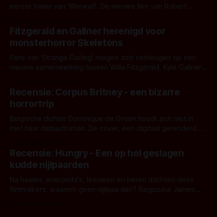
eerste trailer van 'Werwulf'. De nieuwe film van Robert
Eggers toont - zoals we van hem kennen - een rauwe en
Door Thomas Vanbrabant
kille stijl vol folklore en mythe. Het topic deze keer is (kon
Fitzgerald en Gallner herenigd voor
het het al raden?)... de weerwolf. Kijk je mee?
monsterhorror Skeletons
Fans van 'Strange Darling' mogen zich verheugen op een
nieuwe samenwerking tussen Willa Fitzgerald, Kyle Gallner
en regisseur J.T. Mollner. Binnenkort zijn ze te zien in
Door Thomas Vanbrabant
'Skeletons', een nieuwe creature feature waarvoor de
Recensie: Corpus Britney - een bizarre
opnames zijn gestart in Australië.
horrortrip
Belgische dichter Dominique de Groen houdt zich niet in
met haar debuutroman. De cover, een digitaal gerenderd en
bizar muterend lichaam tegen een pastelroze- en blauwe
Door Aafke van Pelt
achtergrond, belooft iets kleurrijks maar onheilspellends,
Recensie: Hungry - Een op hol geslagen
iets ongrijpbaars. En dat maakt De Groen met ieder woord
kudde nijlpaarden
waar.
Na haaien, anaconda's, leeuwen en beren dachten deze
filmmakers: waarom geen nijlpaarden? Regisseur James
Nunn doet het gewoon en aan ons om te oordelen of dat
Door Michel van Dam
goed uitpakt met Hungry of niet.