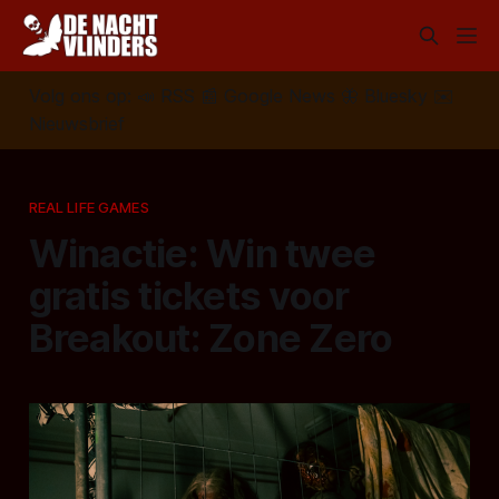
Volg ons op:
📣
RSS
📰
Google News
🦋
Bluesky
✉️
Nieuwsbrief
REAL LIFE GAMES
Winactie: Win twee
gratis tickets voor
Breakout: Zone Zero