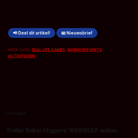
📢 Deel dit artikel!
📧 Nieuwsbrief
MEER OVER:
REAL LIFE GAMES
,
WARRIOR EVENTS
,
ACTIVITEITEN
LEES MEER
Trailer Robert Eggers' WERWULF online