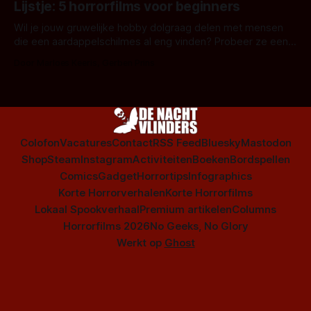
Lijstje: 5 horrorfilms voor beginners
is niet beperkt tot films. Hier een aantal Nederlandse tv-
series uit het duistere of horrorgenre. Als
Wil je jouw gruwelijke hobby dolgraag delen met mensen
die een aardappelschilmes al eng vinden? Probeer ze eens
op te warmen met een instapmodel horrorfilm.
Door Marloes Keeris, Gerben Prins
Colofon
Vacatures
Contact
RSS Feed
Bluesky
Mastodon
Shop
Steam
Instagram
Activiteiten
Boeken
Bordspellen
Comics
Gadget
Horrortips
Infographics
Korte Horrorverhalen
Korte Horrorfilms
Lokaal Spookverhaal
Premium artikelen
Columns
Horrorfilms 2026
No Geeks, No Glory
Werkt op
Ghost