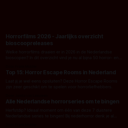
Horrorfilms 2026 - Jaarlijks overzicht
bioscoopreleases
Welke horrorfilms draaien er in 2026 in de Nederlandse
bioscopen? In dit overzicht vind je nu al bijna 50 horror- en
aanverwante films.
Door Frank Mulder
Top 15: Horror Escape Rooms in Nederland
Laat jij je wel eens opsluiten? Deze Horror Escape Rooms
zijn zeer geschikt om te spelen voor horrorliefhebbers.
Door Janita van Leeuwen
Alle Nederlandse horrorseries om te bingen
Herfstdip? Ideaal moment om één van deze 7 duistere
Nederlandse series te bingen! Bij nederhorror denk je al
snel aan horrorfilms, waarschijnlijk specifiek aan De Lift,
Door Frank Mulder
Amsterdamned of The Johnsons. Maar Nederlandse horror