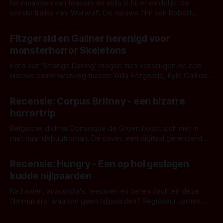
Na maanden van teasers en stills is hij er eindelijk: de
eerste trailer van 'Werwulf'. De nieuwe film van Robert
Eggers toont - zoals we van hem kennen - een rauwe en
Door Thomas Vanbrabant
kille stijl vol folklore en mythe. Het topic deze keer is (kon
Fitzgerald en Gallner herenigd voor
het het al raden?)... de weerwolf. Kijk je mee?
monsterhorror Skeletons
Fans van 'Strange Darling' mogen zich verheugen op een
nieuwe samenwerking tussen Willa Fitzgerald, Kyle Gallner
en regisseur J.T. Mollner. Binnenkort zijn ze te zien in
Door Thomas Vanbrabant
'Skeletons', een nieuwe creature feature waarvoor de
Recensie: Corpus Britney - een bizarre
opnames zijn gestart in Australië.
horrortrip
Belgische dichter Dominique de Groen houdt zich niet in
met haar debuutroman. De cover, een digitaal gerenderd en
bizar muterend lichaam tegen een pastelroze- en blauwe
Door Aafke van Pelt
achtergrond, belooft iets kleurrijks maar onheilspellends,
Recensie: Hungry - Een op hol geslagen
iets ongrijpbaars. En dat maakt De Groen met ieder woord
kudde nijlpaarden
waar.
Na haaien, anaconda's, leeuwen en beren dachten deze
filmmakers: waarom geen nijlpaarden? Regisseur James
Nunn doet het gewoon en aan ons om te oordelen of dat
Door Michel van Dam
goed uitpakt met Hungry of niet.