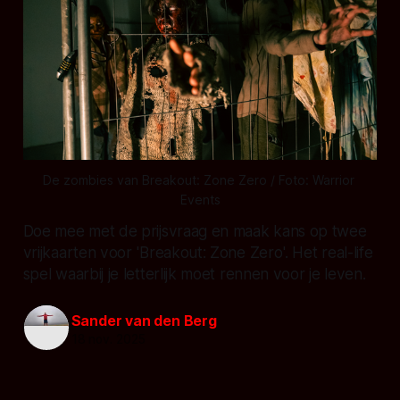
De zombies van Breakout: Zone Zero / Foto: Warrior 
Events
Doe mee met de prijsvraag en maak kans op twee
vrijkaarten voor 'Breakout: Zone Zero'. Het real-life
spel waarbij je letterlijk moet rennen voor je leven.
Sander van den Berg
18 nov. 2025