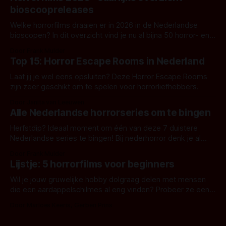
bioscoopreleases
Welke horrorfilms draaien er in 2026 in de Nederlandse
bioscopen? In dit overzicht vind je nu al bijna 50 horror- en
aanverwante films.
Door Frank Mulder
Top 15: Horror Escape Rooms in Nederland
Laat jij je wel eens opsluiten? Deze Horror Escape Rooms
zijn zeer geschikt om te spelen voor horrorliefhebbers.
Door Janita van Leeuwen
Alle Nederlandse horrorseries om te bingen
Herfstdip? Ideaal moment om één van deze 7 duistere
Nederlandse series te bingen! Bij nederhorror denk je al
snel aan horrorfilms, waarschijnlijk specifiek aan De Lift,
Door Frank Mulder
Amsterdamned of The Johnsons. Maar Nederlandse horror
Lijstje: 5 horrorfilms voor beginners
is niet beperkt tot films. Hier een aantal Nederlandse tv-
series uit het duistere of horrorgenre. Als
Wil je jouw gruwelijke hobby dolgraag delen met mensen
die een aardappelschilmes al eng vinden? Probeer ze eens
op te warmen met een instapmodel horrorfilm.
Door Marloes Keeris, Gerben Prins