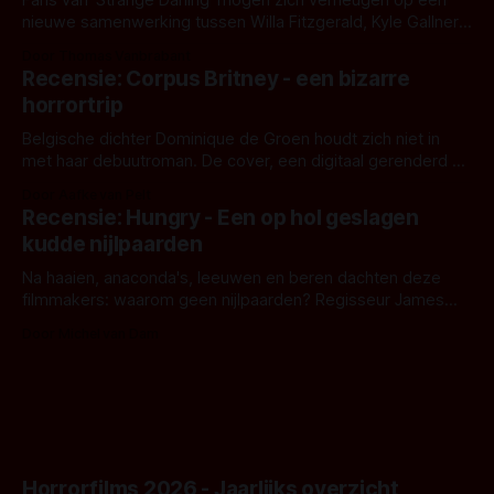
Fans van 'Strange Darling' mogen zich verheugen op een
nieuwe samenwerking tussen Willa Fitzgerald, Kyle Gallner
en regisseur J.T. Mollner. Binnenkort zijn ze te zien in
Door Thomas Vanbrabant
'Skeletons', een nieuwe creature feature waarvoor de
Recensie: Corpus Britney - een bizarre
opnames zijn gestart in Australië.
horrortrip
Belgische dichter Dominique de Groen houdt zich niet in
met haar debuutroman. De cover, een digitaal gerenderd en
bizar muterend lichaam tegen een pastelroze- en blauwe
Door Aafke van Pelt
achtergrond, belooft iets kleurrijks maar onheilspellends,
Recensie: Hungry - Een op hol geslagen
iets ongrijpbaars. En dat maakt De Groen met ieder woord
kudde nijlpaarden
waar.
Na haaien, anaconda's, leeuwen en beren dachten deze
filmmakers: waarom geen nijlpaarden? Regisseur James
Nunn doet het gewoon en aan ons om te oordelen of dat
Door Michel van Dam
goed uitpakt met Hungry of niet.
Horrorfilms 2026 - Jaarlijks overzicht