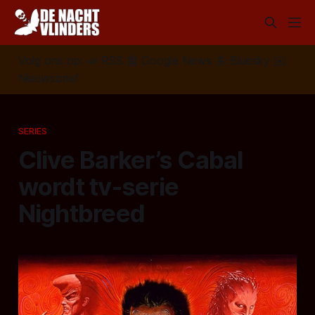
Volg ons op:
📣
RSS
📰
Google News
🦋
Bluesky
✉️
Nieuwsbrief
SERIES
Clive Barker’s Cabal
wordt tv-serie
Nightbreed