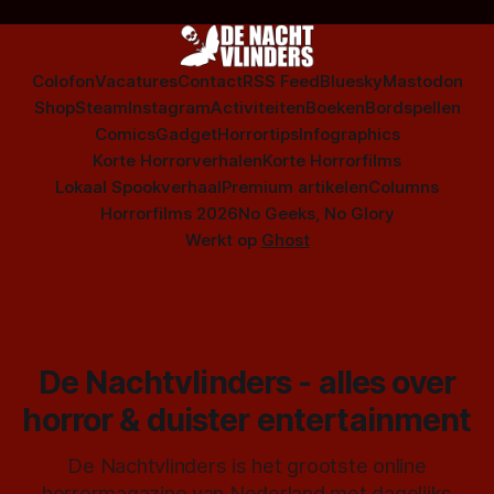
Colofon
Vacatures
Contact
RSS Feed
Bluesky
Mastodon
Shop
Steam
Instagram
Activiteiten
Boeken
Bordspellen
Comics
Gadget
Horrortips
Infographics
Korte Horrorverhalen
Korte Horrorfilms
Lokaal Spookverhaal
Premium artikelen
Columns
Horrorfilms 2026
No Geeks, No Glory
Werkt op
Ghost
De Nachtvlinders - alles over
horror & duister entertainment
De Nachtvlinders is het grootste online
horrormagazine van Nederland met dagelijks