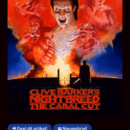
📢 Deel dit artikel!
📧 Nieuwsbrief