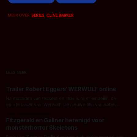
MEER OVER:
SERIES
,
CLIVE BARKER
LEES MEER
Trailer Robert Eggers' WERWULF online
Na maanden van teasers en stills is hij er eindelijk: de
eerste trailer van 'Werwulf'. De nieuwe film van Robert
Eggers toont - zoals we van hem kennen - een rauwe en
Door Thomas Vanbrabant
kille stijl vol folklore en mythe. Het topic deze keer is (kon
Fitzgerald en Gallner herenigd voor
het het al raden?)... de weerwolf. Kijk je mee?
monsterhorror Skeletons