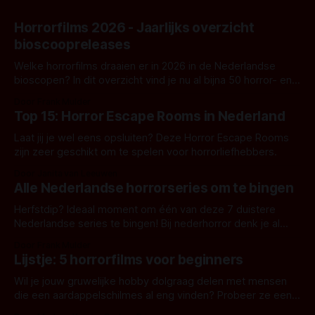
Horrorfilms 2026 - Jaarlijks overzicht
bioscoopreleases
Welke horrorfilms draaien er in 2026 in de Nederlandse
bioscopen? In dit overzicht vind je nu al bijna 50 horror- en
aanverwante films.
Door Frank Mulder
Top 15: Horror Escape Rooms in Nederland
Laat jij je wel eens opsluiten? Deze Horror Escape Rooms
zijn zeer geschikt om te spelen voor horrorliefhebbers.
Door Janita van Leeuwen
Alle Nederlandse horrorseries om te bingen
Herfstdip? Ideaal moment om één van deze 7 duistere
Nederlandse series te bingen! Bij nederhorror denk je al
snel aan horrorfilms, waarschijnlijk specifiek aan De Lift,
Door Frank Mulder
Amsterdamned of The Johnsons. Maar Nederlandse horror
Lijstje: 5 horrorfilms voor beginners
is niet beperkt tot films. Hier een aantal Nederlandse tv-
series uit het duistere of horrorgenre. Als
Wil je jouw gruwelijke hobby dolgraag delen met mensen
die een aardappelschilmes al eng vinden? Probeer ze eens
op te warmen met een instapmodel horrorfilm.