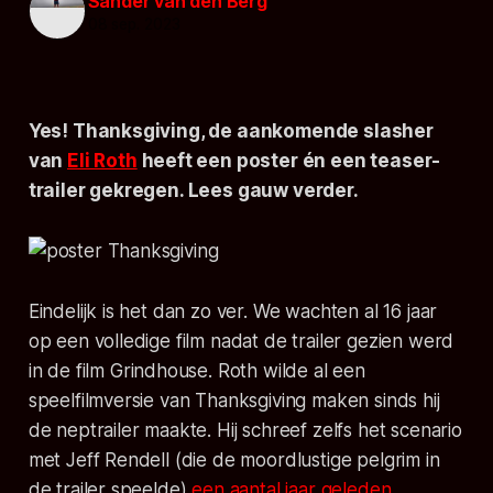
Sander van den Berg
08 sep. 2023
Yes!
Thanksgiving
, de aankomende slasher
van
Eli Roth
heeft een poster én een teaser-
trailer gekregen. Lees gauw verder.
Eindelijk is het dan zo ver. We wachten al 16 jaar
op een volledige film nadat de trailer gezien werd
in de film
Grindhouse
. Roth wilde al een
speelfilmversie van
Thanksgiving
maken sinds hij
de neptrailer maakte. Hij schreef zelfs het scenario
met Jeff Rendell (die de moordlustige pelgrim in
de trailer speelde)
een aantal jaar geleden
.