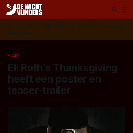
Volg ons op:
📣
RSS
📰
Google News
🦋
Bluesky
✉️
Nieuwsbrief
FILMS
Eli Roth's Thanksgiving
heeft een poster en
teaser-trailer