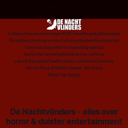
Door Marloes Keeris, Gerben Prins
Colofon
Vacatures
Contact
RSS Feed
Bluesky
Mastodon
Shop
Steam
Instagram
Activiteiten
Boeken
Bordspellen
Comics
Gadget
Horrortips
Infographics
Korte Horrorverhalen
Korte Horrorfilms
Lokaal Spookverhaal
Premium artikelen
Columns
Horrorfilms 2026
No Geeks, No Glory
Werkt op
Ghost
De Nachtvlinders - alles over
horror & duister entertainment