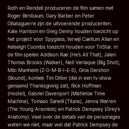
Roth en Rendell produceren de film samen met
Roger Birnbaum. Gary Barber en Peter
Oillataguerre zijn de uitvoerende producenten.
Kate Harrison en Greg Denny houden toezicht op
het project voor Spyglass, terwijl Caellum Allan en
Kelseigh Coombs toezicht houden voor TriStar. In
de film spelen Addison Rae (
He's All That
), Jalen
Thomas Brooks (
Walker
), Nell Verlaque (
Big Shot
),
Milo Manheim (
Z-O-M-B-I-E-S
), Gina Gershon
(
Bound
), komiek Tim Dillon (die in een tv-show
genaamd
Thanksgiving
zat), Rick Hoffman
(
Hostel
), Gabriel Davenport (
Mistletoe Time
Machine
), Tomaso Sanelli (
Titans
), Jenna Warren
(
The Young Arsonists
) en Patrick Dempsey (
Grey's
Anatomy
). Veel over de details van de personages
weten we niet, maar wel dat Patrick Dempsey de