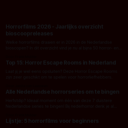
Horrorfilms 2026 - Jaarlijks overzicht
bioscoopreleases
Welke horrorfilms draaien er in 2026 in de Nederlandse
bioscopen? In dit overzicht vind je nu al bijna 50 horror- en
aanverwante films.
Door Frank Mulder
Top 15: Horror Escape Rooms in Nederland
Laat jij je wel eens opsluiten? Deze Horror Escape Rooms
zijn zeer geschikt om te spelen voor horrorliefhebbers.
Door Janita van Leeuwen
Alle Nederlandse horrorseries om te bingen
Herfstdip? Ideaal moment om één van deze 7 duistere
Nederlandse series te bingen! Bij nederhorror denk je al
snel aan horrorfilms, waarschijnlijk specifiek aan De Lift,
Door Frank Mulder
Amsterdamned of The Johnsons. Maar Nederlandse horror
Lijstje: 5 horrorfilms voor beginners
is niet beperkt tot films. Hier een aantal Nederlandse tv-