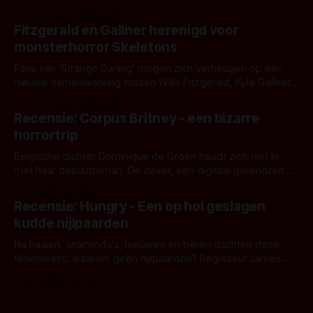
Eggers toont - zoals we van hem kennen - een rauwe en
Door Thomas Vanbrabant
kille stijl vol folklore en mythe. Het topic deze keer is (kon
Fitzgerald en Gallner herenigd voor
het het al raden?)... de weerwolf. Kijk je mee?
monsterhorror Skeletons
Fans van 'Strange Darling' mogen zich verheugen op een
nieuwe samenwerking tussen Willa Fitzgerald, Kyle Gallner
en regisseur J.T. Mollner. Binnenkort zijn ze te zien in
Door Thomas Vanbrabant
'Skeletons', een nieuwe creature feature waarvoor de
Recensie: Corpus Britney - een bizarre
opnames zijn gestart in Australië.
horrortrip
Belgische dichter Dominique de Groen houdt zich niet in
met haar debuutroman. De cover, een digitaal gerenderd en
bizar muterend lichaam tegen een pastelroze- en blauwe
Door Aafke van Pelt
achtergrond, belooft iets kleurrijks maar onheilspellends,
Recensie: Hungry - Een op hol geslagen
iets ongrijpbaars. En dat maakt De Groen met ieder woord
kudde nijlpaarden
waar.
Na haaien, anaconda's, leeuwen en beren dachten deze
filmmakers: waarom geen nijlpaarden? Regisseur James
Nunn doet het gewoon en aan ons om te oordelen of dat
Door Michel van Dam
goed uitpakt met Hungry of niet.