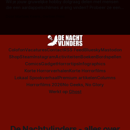
series uit het duistere of horrorgenre. Als
Wil je jouw gruwelijke hobby dolgraag delen met mensen
die een aardappelschilmes al eng vinden? Probeer ze eens
op te warmen met een instapmodel horrorfilm.
Door Marloes Keeris, Gerben Prins
Colofon
Vacatures
Contact
RSS Feed
Bluesky
Mastodon
Shop
Steam
Instagram
Activiteiten
Boeken
Bordspellen
Comics
Gadget
Horrortips
Infographics
Korte Horrorverhalen
Korte Horrorfilms
Lokaal Spookverhaal
Premium artikelen
Columns
Horrorfilms 2026
No Geeks, No Glory
Werkt op
Ghost
De Nachtvlinders - alles over