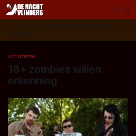
Volg ons op:
📣
RSS
📰
Google News
🦋
Bluesky
✉️
Nieuwsbrief
ACTIVITEITEN
18+ zombies willen
erkenning