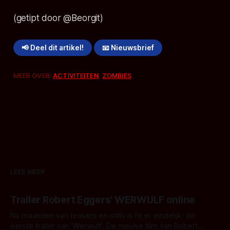
(getipt door @Beorgit)
📢 Deel dit artikel!
📧 Nieuwsbrief
MEER OVER:
ACTIVITEITEN
,
ZOMBIES
LEES MEER
Trailer Robert Eggers' WERWULF online
Na maanden van teasers en stills is hij er eindelijk: de
eerste trailer van 'Werwulf'. De nieuwe film van Robert