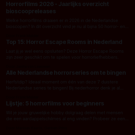
Horrorfilms 2026 - Jaarlijks overzicht
bioscoopreleases
Welke horrorfilms draaien er in 2026 in de Nederlandse
bioscopen? In dit overzicht vind je nu al bijna 50 horror- en
aanverwante films.
Door Frank Mulder
Top 15: Horror Escape Rooms in Nederland
Laat jij je wel eens opsluiten? Deze Horror Escape Rooms
zijn zeer geschikt om te spelen voor horrorliefhebbers.
Door Janita van Leeuwen
Alle Nederlandse horrorseries om te bingen
Herfstdip? Ideaal moment om één van deze 7 duistere
Nederlandse series te bingen! Bij nederhorror denk je al
snel aan horrorfilms, waarschijnlijk specifiek aan De Lift,
Door Frank Mulder
Amsterdamned of The Johnsons. Maar Nederlandse horror
Lijstje: 5 horrorfilms voor beginners
is niet beperkt tot films. Hier een aantal Nederlandse tv-
series uit het duistere of horrorgenre. Als
Wil je jouw gruwelijke hobby dolgraag delen met mensen
die een aardappelschilmes al eng vinden? Probeer ze eens
op te warmen met een instapmodel horrorfilm.
Door Marloes Keeris, Gerben Prins