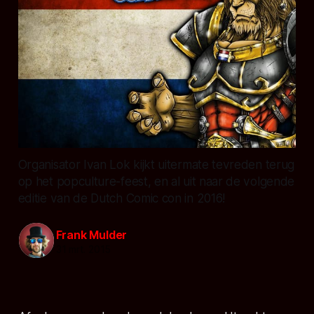
Organisator Ivan Lok kijkt uitermate tevreden terug
op het popculture-feest, en al uit naar de volgende
editie van de Dutch Comic con in 2016!
Frank Mulder
31 mrt. 2015