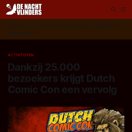
Volg ons op:
📣
RSS
📰
Google News
🦋
Bluesky
✉️
Nieuwsbrief
ACTIVITEITEN
Dankzij 25.000
bezoekers krijgt Dutch
Comic Con een vervolg