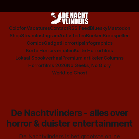
Colofon
Vacatures
Contact
RSS Feed
Bluesky
Mastodon
Shop
Steam
Instagram
Activiteiten
Boeken
Bordspellen
Comics
Gadget
Horrortips
Infographics
Korte Horrorverhalen
Korte Horrorfilms
Lokaal Spookverhaal
Premium artikelen
Columns
Horrorfilms 2026
No Geeks, No Glory
Werkt op
Ghost
De Nachtvlinders - alles over
horror & duister entertainment
De Nachtvlinders is het grootste online