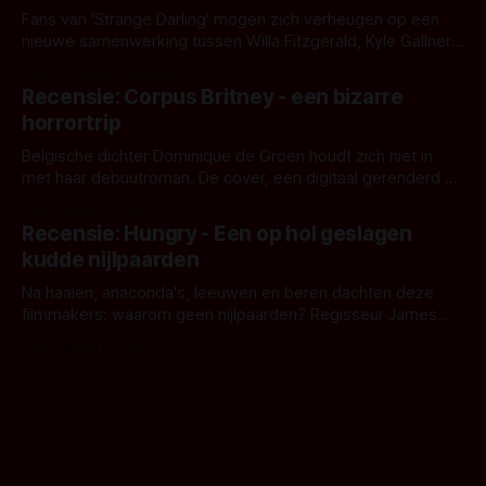
Fans van 'Strange Darling' mogen zich verheugen op een
nieuwe samenwerking tussen Willa Fitzgerald, Kyle Gallner
en regisseur J.T. Mollner. Binnenkort zijn ze te zien in
Door Thomas Vanbrabant
'Skeletons', een nieuwe creature feature waarvoor de
Recensie: Corpus Britney - een bizarre
opnames zijn gestart in Australië.
horrortrip
Belgische dichter Dominique de Groen houdt zich niet in
met haar debuutroman. De cover, een digitaal gerenderd en
bizar muterend lichaam tegen een pastelroze- en blauwe
Door Aafke van Pelt
achtergrond, belooft iets kleurrijks maar onheilspellends,
Recensie: Hungry - Een op hol geslagen
iets ongrijpbaars. En dat maakt De Groen met ieder woord
kudde nijlpaarden
waar.
Na haaien, anaconda's, leeuwen en beren dachten deze
filmmakers: waarom geen nijlpaarden? Regisseur James
Nunn doet het gewoon en aan ons om te oordelen of dat
Door Michel van Dam
goed uitpakt met Hungry of niet.