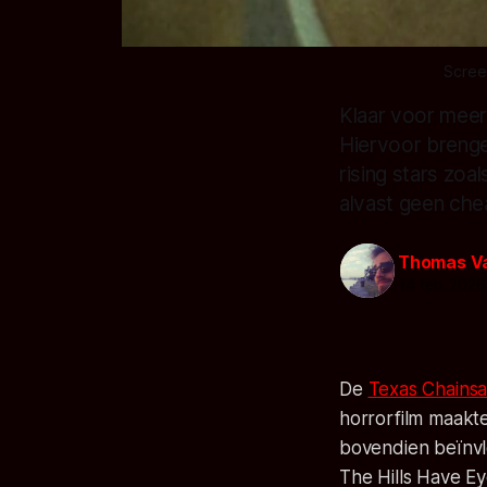
Scree
Klaar voor meer
Hiervoor brenge
rising stars zoa
alvast geen che
Thomas V
14 feb. 2026
De
Texas Chains
horrorfilm maakt
bovendien beïnvl
The Hills Have E