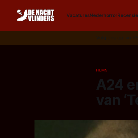
Vacatures
Nederhorror
Recensie
Volg ons op:
📣
R
FILMS
A24 e
van ‘