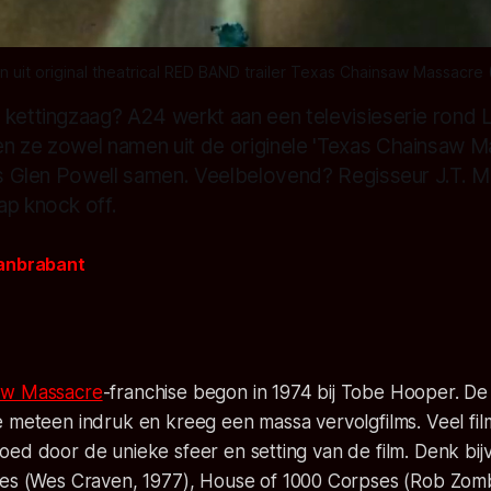
n uit original theatrical RED BAND trailer Texas Chainsaw Massacre 
 kettingzaag? A24 werkt aan een televisieserie rond 
n ze zowel namen uit de originele 'Texas Chainsaw Ma
ls Glen Powell samen. Veelbelovend? Regisseur J.T. M
ap knock off.
anbrabant
aw Massacre
-franchise begon in 1974 bij Tobe Hooper. D
e meteen indruk en kreeg een massa vervolgfilms. Veel f
oed door de unieke sfeer en setting van de film. Denk bi
yes
(Wes Craven, 1977),
House of 1000 Corpses
(Rob Zomb