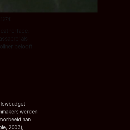
(1974)
Leatherface.
ssacre' als
ollner belooft
e lowbudget
ilmmakers werden
jvoorbeeld aan
ie, 2003),