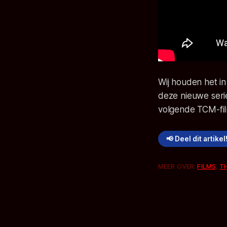
Wij houden het in
deze nieuwe serie
volgende TCM-fil
📢 Deel dit artikel
MEER OVER:
FILMS
,
T