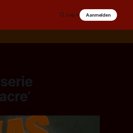
Log in
Aanmelden
serie
acre’