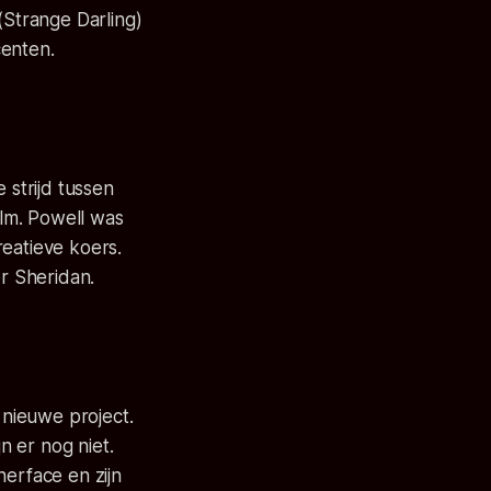
(
Strange Darling
)
centen.
 strijd tussen
lm. Powell was
reatieve koers.
r Sheridan.
 nieuwe project.
n er nog niet.
herface en zijn