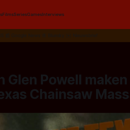
s
Films
Series
Games
Interviews
SS
📰
Google News
🦋
Bluesky
✉️
Nieuwsbrief
n Glen Powell maken 
Texas Chainsaw Mass