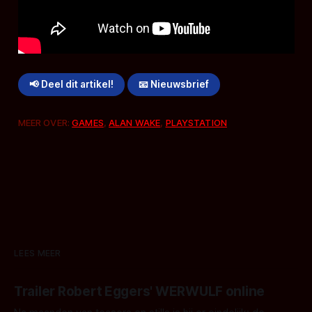
📢 Deel dit artikel!
📧 Nieuwsbrief
MEER OVER:
GAMES
,
ALAN WAKE
,
PLAYSTATION
LEES MEER
Trailer Robert Eggers' WERWULF online