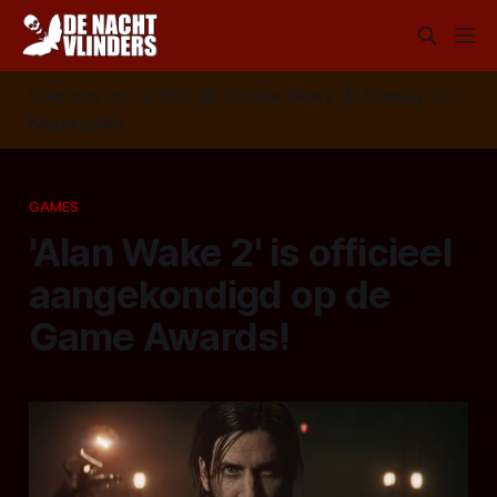
Volg ons op:
📣
RSS
📰
Google News
🦋
Bluesky
✉️
Nieuwsbrief
GAMES
'Alan Wake 2' is officieel
aangekondigd op de
Game Awards!