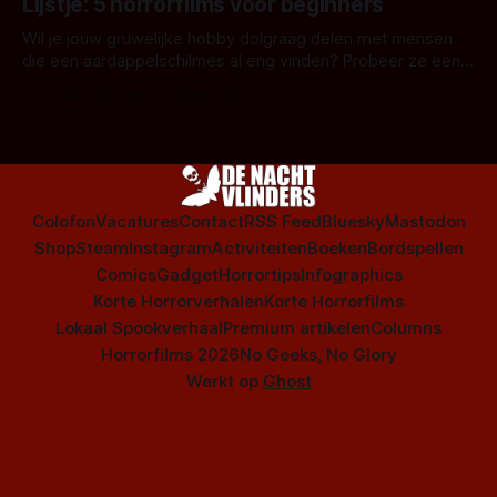
Lijstje: 5 horrorfilms voor beginners
is niet beperkt tot films. Hier een aantal Nederlandse tv-
series uit het duistere of horrorgenre. Als
Wil je jouw gruwelijke hobby dolgraag delen met mensen
die een aardappelschilmes al eng vinden? Probeer ze eens
op te warmen met een instapmodel horrorfilm.
Door Marloes Keeris, Gerben Prins
Colofon
Vacatures
Contact
RSS Feed
Bluesky
Mastodon
Shop
Steam
Instagram
Activiteiten
Boeken
Bordspellen
Comics
Gadget
Horrortips
Infographics
Korte Horrorverhalen
Korte Horrorfilms
Lokaal Spookverhaal
Premium artikelen
Columns
Horrorfilms 2026
No Geeks, No Glory
Werkt op
Ghost