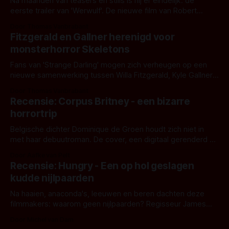
Na maanden van teasers en stills is hij er eindelijk: de
eerste trailer van 'Werwulf'. De nieuwe film van Robert
Eggers toont - zoals we van hem kennen - een rauwe en
Door Thomas Vanbrabant
kille stijl vol folklore en mythe. Het topic deze keer is (kon
Fitzgerald en Gallner herenigd voor
het het al raden?)... de weerwolf. Kijk je mee?
monsterhorror Skeletons
Fans van 'Strange Darling' mogen zich verheugen op een
nieuwe samenwerking tussen Willa Fitzgerald, Kyle Gallner
en regisseur J.T. Mollner. Binnenkort zijn ze te zien in
Door Thomas Vanbrabant
'Skeletons', een nieuwe creature feature waarvoor de
Recensie: Corpus Britney - een bizarre
opnames zijn gestart in Australië.
horrortrip
Belgische dichter Dominique de Groen houdt zich niet in
met haar debuutroman. De cover, een digitaal gerenderd en
bizar muterend lichaam tegen een pastelroze- en blauwe
Door Aafke van Pelt
achtergrond, belooft iets kleurrijks maar onheilspellends,
Recensie: Hungry - Een op hol geslagen
iets ongrijpbaars. En dat maakt De Groen met ieder woord
kudde nijlpaarden
waar.
Na haaien, anaconda's, leeuwen en beren dachten deze
filmmakers: waarom geen nijlpaarden? Regisseur James
Nunn doet het gewoon en aan ons om te oordelen of dat
Door Michel van Dam
goed uitpakt met Hungry of niet.