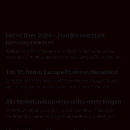
Horrorfilms 2026 - Jaarlijks overzicht
bioscoopreleases
Welke horrorfilms draaien er in 2026 in de Nederlandse
bioscopen? In dit overzicht vind je nu al bijna 50 horror- en
aanverwante films.
Door Frank Mulder
Top 15: Horror Escape Rooms in Nederland
Laat jij je wel eens opsluiten? Deze Horror Escape Rooms
zijn zeer geschikt om te spelen voor horrorliefhebbers.
Door Janita van Leeuwen
Alle Nederlandse horrorseries om te bingen
Herfstdip? Ideaal moment om één van deze 7 duistere
Nederlandse series te bingen! Bij nederhorror denk je al
snel aan horrorfilms, waarschijnlijk specifiek aan De Lift,
Door Frank Mulder
Amsterdamned of The Johnsons. Maar Nederlandse horror