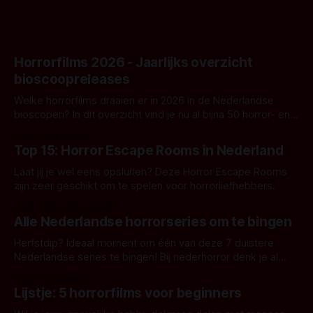
Horrorfilms 2026 - Jaarlijks overzicht
bioscoopreleases
Welke horrorfilms draaien er in 2026 in de Nederlandse
bioscopen? In dit overzicht vind je nu al bijna 50 horror- en
aanverwante films.
Door Frank Mulder
Top 15: Horror Escape Rooms in Nederland
Laat jij je wel eens opsluiten? Deze Horror Escape Rooms
zijn zeer geschikt om te spelen voor horrorliefhebbers.
Door Janita van Leeuwen
Alle Nederlandse horrorseries om te bingen
Herfstdip? Ideaal moment om één van deze 7 duistere
Nederlandse series te bingen! Bij nederhorror denk je al
snel aan horrorfilms, waarschijnlijk specifiek aan De Lift,
Door Frank Mulder
Amsterdamned of The Johnsons. Maar Nederlandse horror
Lijstje: 5 horrorfilms voor beginners
is niet beperkt tot films. Hier een aantal Nederlandse tv-