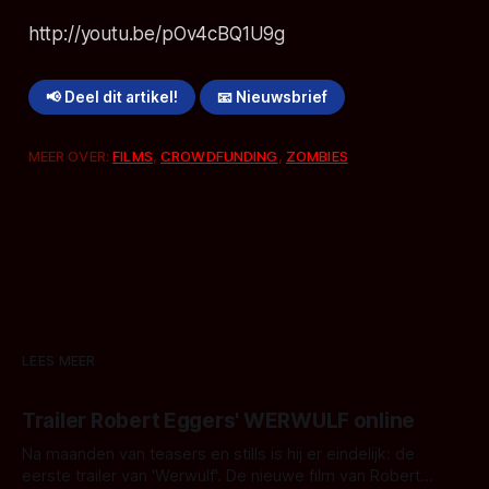
http://youtu.be/pOv4cBQ1U9g
📢 Deel dit artikel!
📧 Nieuwsbrief
MEER OVER:
FILMS
,
CROWDFUNDING
,
ZOMBIES
LEES MEER
Trailer Robert Eggers' WERWULF online
Na maanden van teasers en stills is hij er eindelijk: de
eerste trailer van 'Werwulf'. De nieuwe film van Robert