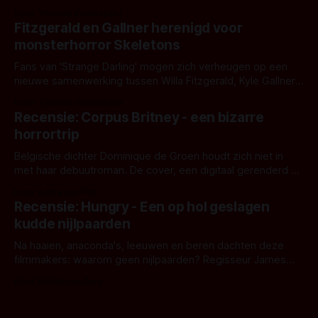
Eggers toont - zoals we van hem kennen - een rauwe en
Door Thomas Vanbrabant
kille stijl vol folklore en mythe. Het topic deze keer is (kon
Fitzgerald en Gallner herenigd voor
het het al raden?)... de weerwolf. Kijk je mee?
monsterhorror Skeletons
Fans van 'Strange Darling' mogen zich verheugen op een
nieuwe samenwerking tussen Willa Fitzgerald, Kyle Gallner
en regisseur J.T. Mollner. Binnenkort zijn ze te zien in
Door Thomas Vanbrabant
'Skeletons', een nieuwe creature feature waarvoor de
Recensie: Corpus Britney - een bizarre
opnames zijn gestart in Australië.
horrortrip
Belgische dichter Dominique de Groen houdt zich niet in
met haar debuutroman. De cover, een digitaal gerenderd en
bizar muterend lichaam tegen een pastelroze- en blauwe
Door Aafke van Pelt
achtergrond, belooft iets kleurrijks maar onheilspellends,
Recensie: Hungry - Een op hol geslagen
iets ongrijpbaars. En dat maakt De Groen met ieder woord
kudde nijlpaarden
waar.
Na haaien, anaconda's, leeuwen en beren dachten deze
filmmakers: waarom geen nijlpaarden? Regisseur James
Nunn doet het gewoon en aan ons om te oordelen of dat
Door Michel van Dam
goed uitpakt met Hungry of niet.