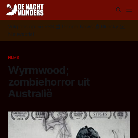
Volg ons op:
📣
RSS
📰
Google News
🦋
Bluesky
✉️
Nieuwsbrief
FILMS
Wyrmwood;
zombiehorror uit
Australië