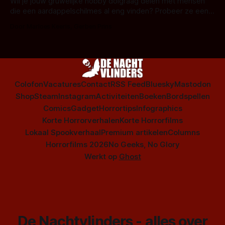
series uit het duistere of horrorgenre. Als
Wil je jouw gruwelijke hobby dolgraag delen met mensen
die een aardappelschilmes al eng vinden? Probeer ze eens
op te warmen met een instapmodel horrorfilm.
Door Marloes Keeris, Gerben Prins
Colofon
Vacatures
Contact
RSS Feed
Bluesky
Mastodon
Shop
Steam
Instagram
Activiteiten
Boeken
Bordspellen
Comics
Gadget
Horrortips
Infographics
Korte Horrorverhalen
Korte Horrorfilms
Lokaal Spookverhaal
Premium artikelen
Columns
Horrorfilms 2026
No Geeks, No Glory
Werkt op
Ghost
De Nachtvlinders - alles over