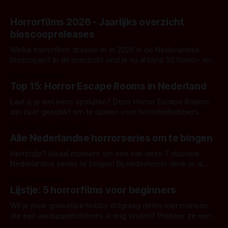
Horrorfilms 2026 - Jaarlijks overzicht
bioscoopreleases
Welke horrorfilms draaien er in 2026 in de Nederlandse
bioscopen? In dit overzicht vind je nu al bijna 50 horror- en
aanverwante films.
Door Frank Mulder
Top 15: Horror Escape Rooms in Nederland
Laat jij je wel eens opsluiten? Deze Horror Escape Rooms
zijn zeer geschikt om te spelen voor horrorliefhebbers.
Door Janita van Leeuwen
Alle Nederlandse horrorseries om te bingen
Herfstdip? Ideaal moment om één van deze 7 duistere
Nederlandse series te bingen! Bij nederhorror denk je al
snel aan horrorfilms, waarschijnlijk specifiek aan De Lift,
Door Frank Mulder
Amsterdamned of The Johnsons. Maar Nederlandse horror
Lijstje: 5 horrorfilms voor beginners
is niet beperkt tot films. Hier een aantal Nederlandse tv-
series uit het duistere of horrorgenre. Als
Wil je jouw gruwelijke hobby dolgraag delen met mensen
die een aardappelschilmes al eng vinden? Probeer ze eens
op te warmen met een instapmodel horrorfilm.