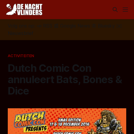
Volg ons op:
📣
RSS
📰
Google News
🦋
Bluesky
✉️
Nieuwsbrief
ACTIVITEITEN
Dutch Comic Con
annuleert Bats, Bones &
Dice