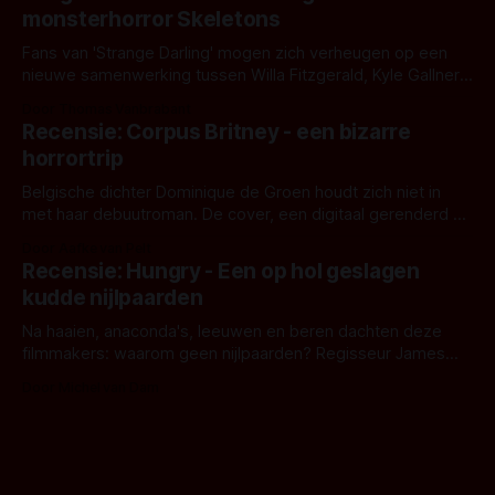
het het al raden?)... de weerwolf. Kijk je mee?
monsterhorror Skeletons
Fans van 'Strange Darling' mogen zich verheugen op een
nieuwe samenwerking tussen Willa Fitzgerald, Kyle Gallner
en regisseur J.T. Mollner. Binnenkort zijn ze te zien in
Door Thomas Vanbrabant
'Skeletons', een nieuwe creature feature waarvoor de
Recensie: Corpus Britney - een bizarre
opnames zijn gestart in Australië.
horrortrip
Belgische dichter Dominique de Groen houdt zich niet in
met haar debuutroman. De cover, een digitaal gerenderd en
bizar muterend lichaam tegen een pastelroze- en blauwe
Door Aafke van Pelt
achtergrond, belooft iets kleurrijks maar onheilspellends,
Recensie: Hungry - Een op hol geslagen
iets ongrijpbaars. En dat maakt De Groen met ieder woord
kudde nijlpaarden
waar.
Na haaien, anaconda's, leeuwen en beren dachten deze
filmmakers: waarom geen nijlpaarden? Regisseur James
Nunn doet het gewoon en aan ons om te oordelen of dat
Door Michel van Dam
goed uitpakt met Hungry of niet.