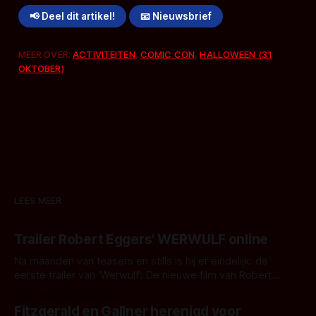
📢 Deel dit artikel!
📧 Nieuwsbrief
MEER OVER:
ACTIVITEITEN
,
COMIC CON
,
HALLOWEEN (31
OKTOBER)
LEES MEER
Trailer Robert Eggers' WERWULF online
Na maanden van teasers en stills is hij er eindelijk: de
eerste trailer van 'Werwulf'. De nieuwe film van Robert
Eggers toont - zoals we van hem kennen - een rauwe en
Door Thomas Vanbrabant
kille stijl vol folklore en mythe. Het topic deze keer is (kon
Fitzgerald en Gallner herenigd voor