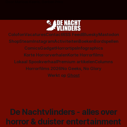
Door Marloes Keeris, Gerben Prins
Colofon
Vacatures
Contact
RSS Feed
Bluesky
Mastodon
Shop
Steam
Instagram
Activiteiten
Boeken
Bordspellen
Comics
Gadget
Horrortips
Infographics
Korte Horrorverhalen
Korte Horrorfilms
Lokaal Spookverhaal
Premium artikelen
Columns
Horrorfilms 2026
No Geeks, No Glory
Werkt op
Ghost
De Nachtvlinders - alles over
horror & duister entertainment