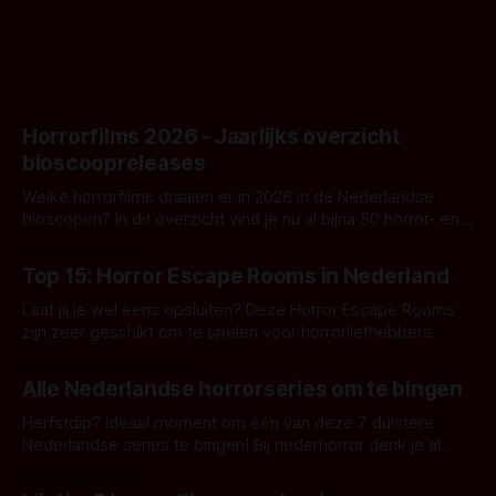
Horrorfilms 2026 - Jaarlijks overzicht
bioscoopreleases
Welke horrorfilms draaien er in 2026 in de Nederlandse
bioscopen? In dit overzicht vind je nu al bijna 50 horror- en
aanverwante films.
Door Frank Mulder
Top 15: Horror Escape Rooms in Nederland
Laat jij je wel eens opsluiten? Deze Horror Escape Rooms
zijn zeer geschikt om te spelen voor horrorliefhebbers.
Door Janita van Leeuwen
Alle Nederlandse horrorseries om te bingen
Herfstdip? Ideaal moment om één van deze 7 duistere
Nederlandse series te bingen! Bij nederhorror denk je al
snel aan horrorfilms, waarschijnlijk specifiek aan De Lift,
Door Frank Mulder
Amsterdamned of The Johnsons. Maar Nederlandse horror