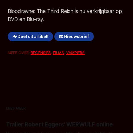
Bloodrayne: The Third Reich is nu verkrijgbaar op
DVD en Blu-ray.
📢 Deel dit artikel!
📧 Nieuwsbrief
MEER OVER:
RECENSIES
,
FILMS
,
VAMPIERS
LEES MEER
Trailer Robert Eggers' WERWULF online