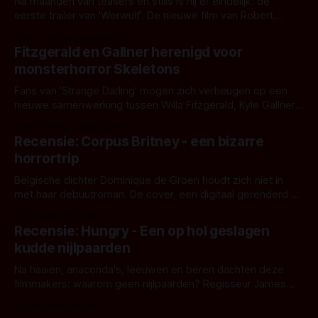
Na maanden van teasers en stills is hij er eindelijk: de
eerste trailer van 'Werwulf'. De nieuwe film van Robert
Eggers toont - zoals we van hem kennen - een rauwe en
Door Thomas Vanbrabant
kille stijl vol folklore en mythe. Het topic deze keer is (kon
Fitzgerald en Gallner herenigd voor
het het al raden?)... de weerwolf. Kijk je mee?
monsterhorror Skeletons
Fans van 'Strange Darling' mogen zich verheugen op een
nieuwe samenwerking tussen Willa Fitzgerald, Kyle Gallner
en regisseur J.T. Mollner. Binnenkort zijn ze te zien in
Door Thomas Vanbrabant
'Skeletons', een nieuwe creature feature waarvoor de
Recensie: Corpus Britney - een bizarre
opnames zijn gestart in Australië.
horrortrip
Belgische dichter Dominique de Groen houdt zich niet in
met haar debuutroman. De cover, een digitaal gerenderd en
bizar muterend lichaam tegen een pastelroze- en blauwe
Door Aafke van Pelt
achtergrond, belooft iets kleurrijks maar onheilspellends,
Recensie: Hungry - Een op hol geslagen
iets ongrijpbaars. En dat maakt De Groen met ieder woord
kudde nijlpaarden
waar.
Na haaien, anaconda's, leeuwen en beren dachten deze
filmmakers: waarom geen nijlpaarden? Regisseur James
Nunn doet het gewoon en aan ons om te oordelen of dat
Door Michel van Dam
goed uitpakt met Hungry of niet.