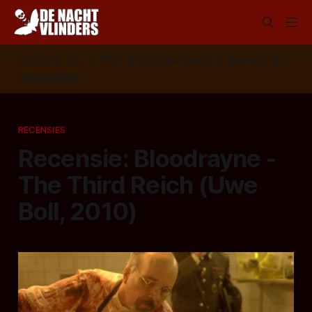
Volg ons op:
📣
RSS
📰
Google News
🦋
Bluesky
✉️
Nieuwsbrief
RECENSIES
Recensie: Bloodrayne -
The Third Reich (Uwe
Boll, 2010)