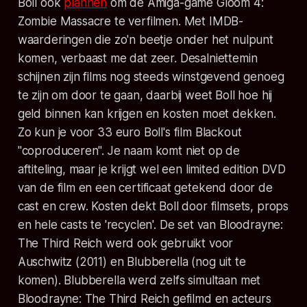
Boll ook
plannen
om de Amiga-game Gloom 4:
Zombie Massacre te verfilmen. Met IMDB-
waarderingen die zo'n beetje onder het nulpunt
komen, verbaast me dat zeer. Desalniettemin
schijnen zijn films nog steeds winstgevend genoeg
te zijn om door te gaan, daarbij weet Boll hoe hij
geld binnen kan krijgen en kosten moet dekken.
Zo kun je voor 33 euro Boll's film Blackout
"coproduceren". Je naam komt niet op de
aftiteling, maar je krijgt wel een limited edition DVD
van de film en een certificaat getekend door de
cast en crew. Kosten dekt Boll door filmsets, props
en hele casts te 'recyclen'. De set van Bloodrayne:
The Third Reich werd ook gebruikt voor
Auschwitz (2011) en Blubberella (nog uit te
komen). Blubberella werd zelfs simultaan met
Bloodrayne: The Third Reich gefilmd en acteurs