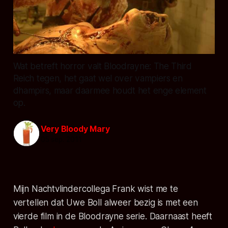
Wat betreft horror valt Bloodrayne: The Third
Reich tegen, het gaat wel over vampiers en
dhampirs, maar daarmee houdt het enge element
op.
Very Bloody Mary
05 sep. 2011
Mijn Nachtvlindercollega Frank wist me te
vertellen dat Uwe Boll alweer bezig is met een
vierde film in de Bloodrayne serie. Daarnaast heeft