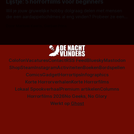
Lijstje: 5 horrorfilms voor beginners
is niet beperkt tot films. Hier een aantal Nederlandse tv-
series uit het duistere of horrorgenre. Als
Wil je jouw gruwelijke hobby dolgraag delen met mensen
die een aardappelschilmes al eng vinden? Probeer ze eens
op te warmen met een instapmodel horrorfilm.
Door Marloes Keeris, Gerben Prins
Colofon
Vacatures
Contact
RSS Feed
Bluesky
Mastodon
Shop
Steam
Instagram
Activiteiten
Boeken
Bordspellen
Comics
Gadget
Horrortips
Infographics
Korte Horrorverhalen
Korte Horrorfilms
Lokaal Spookverhaal
Premium artikelen
Columns
Horrorfilms 2026
No Geeks, No Glory
Werkt op
Ghost