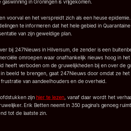
de gaswinning in Groningen is vrijgekomen.
ij een voorval en het verspreidt zich als een heuse epidem
elingen te informeren dat het hele gebied in Quarantaine
entatie van zijn geweldige plan.
ever bij 247Nieuws in Hilversum, de zender is een buitenb
erciële omroepen waar onafhankelijk nieuws hoog in het 
eid heeft verboden om de gruwelijkheden bij en over de g
 in beeld te brengen, gaat 247Nieuws door omdat ze het a
te frustratie van aandeelhouders en de overheid.
oofdstukken zijn
hier te lezen
, vanaf daar wordt het verha
welijker. Erik Betten neemt in 350 pagina's genoeg ruimt
d tot de laatste zin.