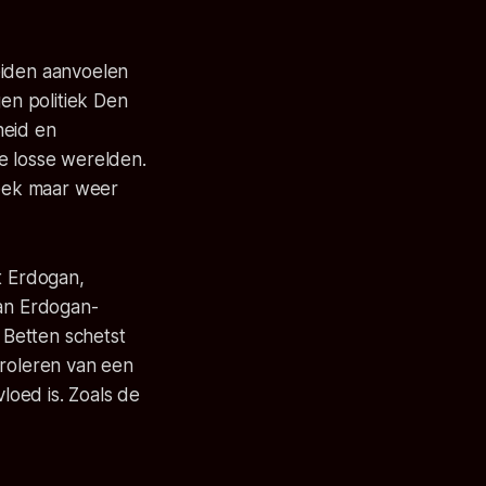
eiden aanvoelen
gen politiek Den
heid en
e losse werelden.
eek maar weer
t Erdogan,
van Erdogan-
k Betten schetst
troleren van een
vloed is. Zoals de