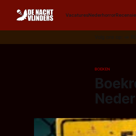
Vacatures
Nederhorror
Recensie
Volg ons op:
📣
R
BOEKEN
Boekr
Neder