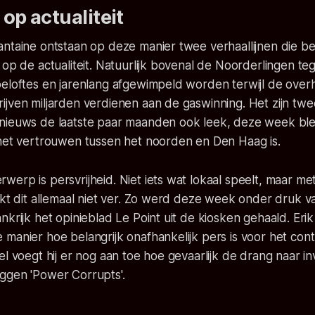
op actualiteit
antaine ontstaan op deze manier twee verhaallijnen die b
 op de actualiteit. Natuurlijk bovenal de Noorderlingen te
beloftes en jarenlang afgewimpeld worden terwijl de over
jven miljarden verdienen aan de gaswinning. Het zijn twe
nieuws de laatste paar maanden ook leek, deze week bl
 het vertrouwen tussen het noorden en Den Haag is.
erp is persvrijheid. Niet iets wat lokaal speelt, maar me
jkt dit allemaal niet ver. Zo werd deze week onder druk 
nkrijk het opinieblad Le Point uit de kiosken gehaald. Eri
manier hoe belangrijk onafhankelijk pers is voor het con
el voegt hij er nog aan toe hoe gevaarlijk de drang naar in
ggen 'Power Corrupts'.