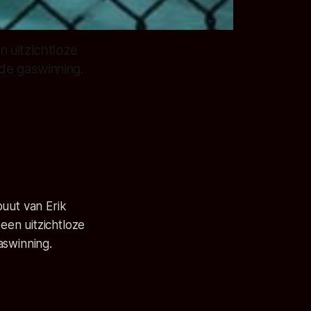
n uitzichtloze
 de gaswinning.
buut van Erik
 een uitzichtloze
aswinning.