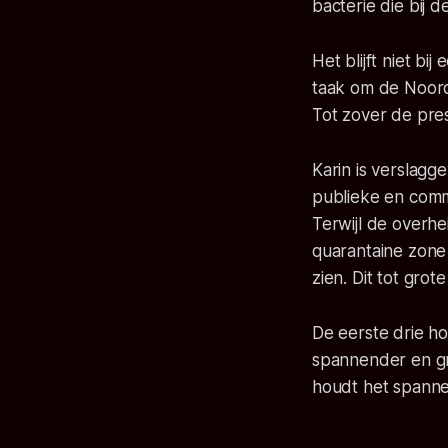
bacterie die bij 
Het blijft niet b
taak om de Noord
Tot zover de pres
Karin is verslagg
publieke en comm
Terwijl de overh
quarantaine zone
zien. Dit tot gro
De eerste drie h
spannender en gru
houdt het spannen