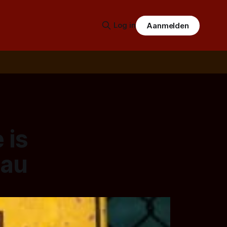
Log in
Aanmelden
 is
eau