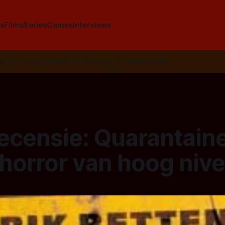
s
Films
Series
Games
Interviews
SS
📰
Google News
🦋
Bluesky
✉️
Nieuwsbrief
ecensie: Quarantaine
horror van hoog niv