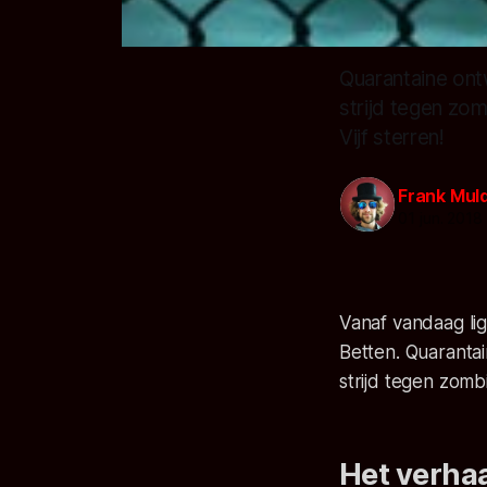
Quarantaine ontw
strijd tegen zom
Vijf sterren!
Frank Mul
01 jun. 2018
Vanaf vandaag lig
Betten. Quarantai
strijd tegen zomb
Het verha