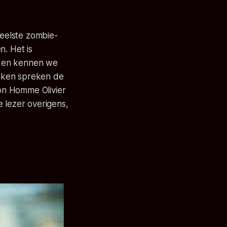
veelste zombie-
n. Het is
n en kennen we
maken spreken de
on Homme Olivier
de lezer overigens,