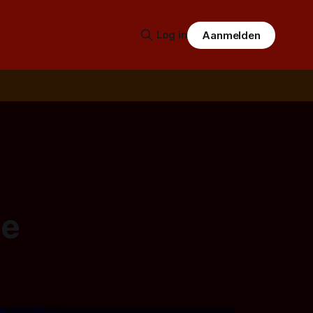
Log in
Aanmelden
me