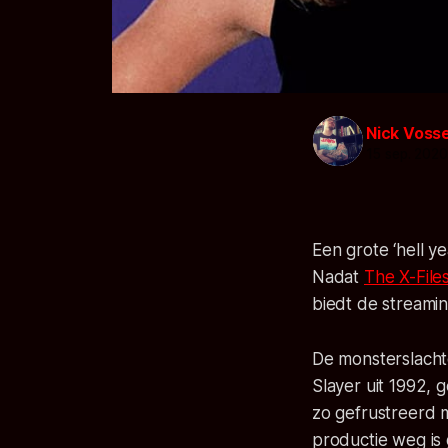
Nick Voss
15 sep. 202
Een grote ‘hell y
Nadat
The X-File
biedt de streami
De monsterslacht
Slayer
uit 1992, 
zo gefrustreerd 
productie weg is 