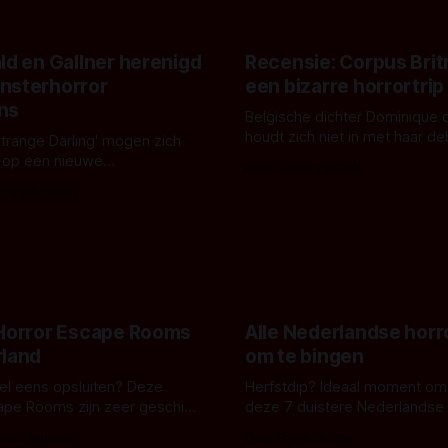
ld en Gallner herenigd
Recensie: Corpus Brit
nsterhorror
een bizarre horrortrip
ns
Belgische dichter Dominique 
houdt zich niet in met haar d
Strange Darling' mogen zich
De cover, een digitaal gerend
 op een nieuwe
Door Aafke van Pelt
bizar muterend lichaam tegen
ng tussen Willa Fitzgerald,
s Vanbrabant
pastelroze- en blauwe achter
r en regisseur J.T. Mollner.
belooft iets kleurrijks maar
zijn ze te zien in 'Skeletons',
onheilspellends, iets ongrijpb
 creature feature waarvoor
maakt De Groen met ieder wo
zijn gestart in Australië.
 Horror Escape Rooms
Alle Nederlandse horr
rland
om te bingen
 wel eens opsluiten? Deze
Herfstdip? Ideaal moment om
ape Rooms zijn zeer geschikt
deze 7 duistere Nederlandse 
en voor horrorliefhebbers.
bingen! Bij nederhorror denk je al snel
 van Leeuwen
Door Frank Mulder
aan horrorfilms, waarschijnlijk