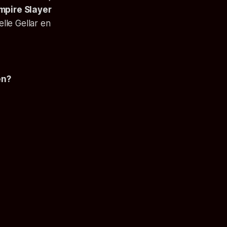
mpire Slayer
lle Gellar en
en?