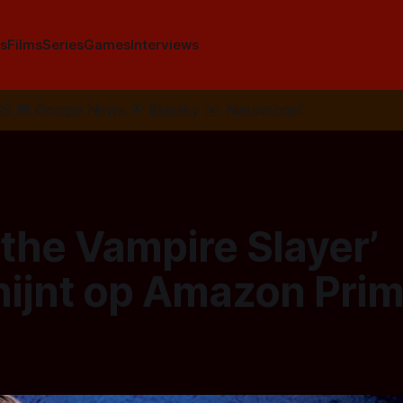
s
Films
Series
Games
Interviews
SS
📰
Google News
🦋
Bluesky
✉️
Nieuwsbrief
 the Vampire Slayer’
hijnt op Amazon Pri