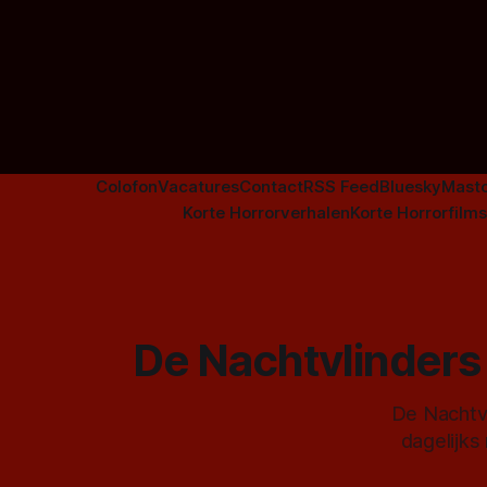
Colofon
Vacatures
Contact
RSS Feed
Bluesky
Mast
Korte Horrorverhalen
Korte Horrorfilms
De Nachtvlinders 
De Nachtvl
dagelijks