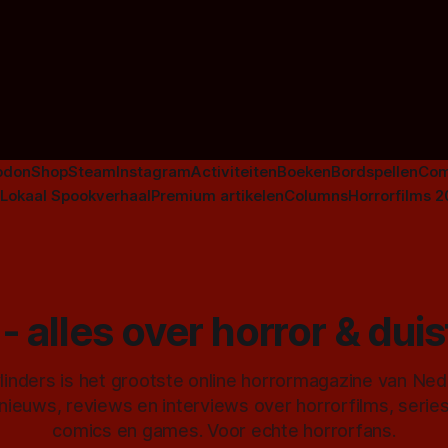
aan De Lift, Amsterdamned o
Johnsons. Maar Nederlandse h
niet beperkt tot films. Hier ee
Nederlandse tv-series uit het 
horrorgenre. Als
odon
Shop
Steam
Instagram
Activiteiten
Boeken
Bordspellen
Com
Lokaal Spookverhaal
Premium artikelen
Columns
Horrorfilms 
- alles over horror & dui
inders is het grootste online horrormagazine van Ne
 nieuws, reviews en interviews over horrorfilms, serie
comics en games. Voor echte horrorfans.