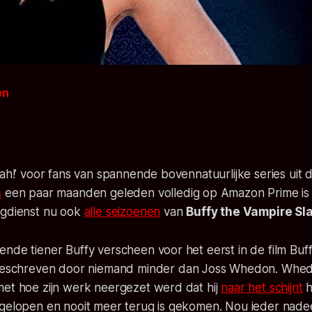
en
0
eah!’ voor fans van spannende bovennatuurlijke series uit d
s
een paar maanden geleden volledig op Amazon Prime is
ngdienst nu ook
alle seizoenen
van
Buffy the Vampire Sl
ende tiener Buffy verscheen voor het eerst in de film
Buf
geschreven door niemand minder dan Joss Whedon. Whe
met hoe zijn werk neergezet werd dat hij
naar het schijnt
h
gelopen en nooit meer terug is gekomen. Nou ieder nadeel