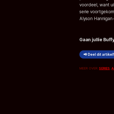
voordeel, want ui
serie voortgekom
Alyson Hannigan
Gaan jullie
Buff
📢 Deel dit artikel
MEER OVER:
SERIES
,
A