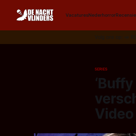
Vacatures
Nederhorror
Recensie
Volg ons op:
📣
R
SERIES
‘Buffy
versc
Video