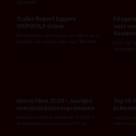
LEES MEER
Trailer Robert Eggers'
Fitzgera
WERWULF online
voor mo
Skeleto
Na maanden van teasers en stills is hij er
eindelijk: de eerste trailer van 'Werwulf'.
Fans van '
De nieuwe film van Robert Eggers toont
verheugen
Door Thomas Vanbrabant
- zoals we van hem kennen - een rauwe
samenwerki
Door Thoma
en kille stijl vol folklore en mythe. Het
Kyle Gallne
topic deze keer is (kon het het al
Binnenkort 
raden?)... de weerwolf. Kijk je mee?
een nieuwe
de opnames 
Horrorfilms 2026 - Jaarlijks
Top 15:
overzicht bioscoopreleases
in Nede
Welke horrorfilms draaien er in 2026 in
Laat jij je
de Nederlandse bioscopen? In dit
Horror Esc
overzicht vind je nu al bijna 50 horror- en
om te spel
Door Frank Mulder
Door Janita
aanverwante films.