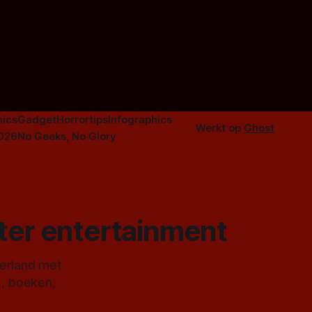
f The
instapmodel horrorfilm.
orror is
n aantal
duistere of
ics
Gadget
Horrortips
Infographics
Werkt op
Ghost
2026
No Geeks, No Glory
ster entertainment
derland met
s, boeken,