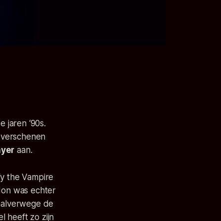
e jaren ‘90s.
 verschenen
ayer
aan.
fy the Vampire
don was echter
alverwege de
 heeft zo zijn